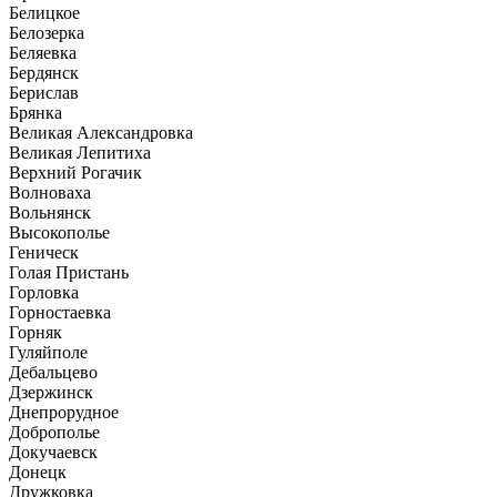
Белицкое
Белозерка
Беляевка
Бердянск
Берислав
Брянка
Великая Александровка
Великая Лепитиха
Верхний Рогачик
Волноваха
Вольнянск
Высокополье
Геническ
Голая Пристань
Горловка
Горностаевка
Горняк
Гуляйполе
Дебальцево
Дзержинск
Днепрорудное
Доброполье
Докучаевск
Донецк
Дружковка