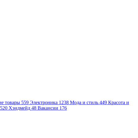
ие товары
559
Электроника
1238
Мода и стиль
449
Красота и
520
Хэндмейд
48
Вакансии
176