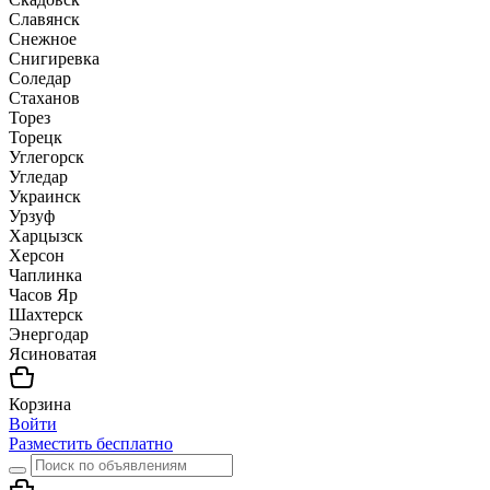
Славянск
Снежное
Снигиревка
Соледар
Стаханов
Торез
Торецк
Углегорск
Угледар
Украинск
Урзуф
Харцызск
Херсон
Чаплинка
Часов Яр
Шахтерск
Энергодар
Ясиноватая
Корзина
Войти
Разместить бесплатно