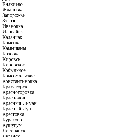
Енакиево
Ждановка
Запорожье
Зугрэс
Ивановка
Иловайск
Каланчак
Каменка
Камышаны
Каховка
Кировск
Кировское
Кобыльное
Комсомольское
Константиновка
Краматорск
Красногоровка
Краснодон
Красный Лиман
Красный Луч
Крестовка
Курахово
Кушугум
Лисичанск
Луганск