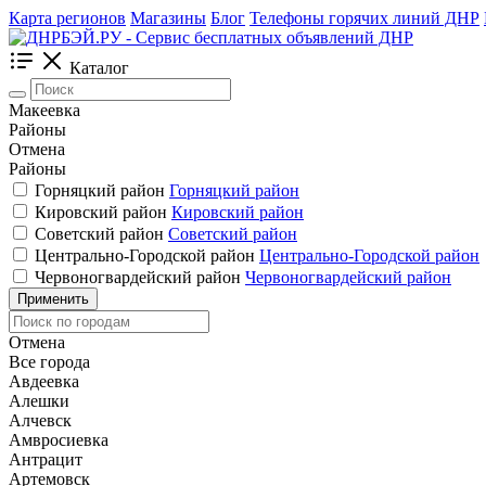
Карта регионов
Магазины
Блог
Телефоны горячих линий ДНР
Каталог
Макеевка
Районы
Отмена
Районы
Горняцкий район
Горняцкий район
Кировский район
Кировский район
Советский район
Советский район
Центрально-Городской район
Центрально-Городской район
Червоногвардейский район
Червоногвардейский район
Применить
Отмена
Все города
Авдеевка
Алешки
Алчевск
Амвросиевка
Антрацит
Артемовск