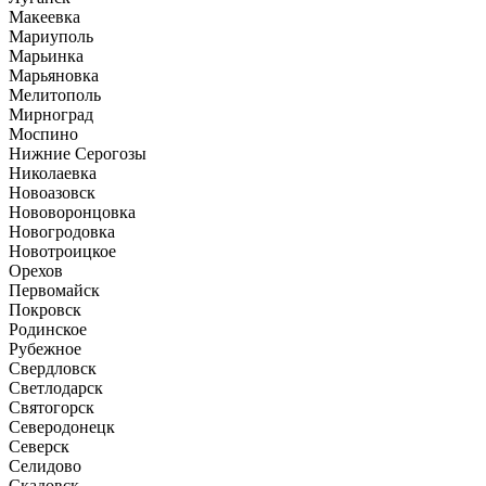
Макеевка
Мариуполь
Марьинка
Марьяновка
Мелитополь
Мирноград
Моспино
Нижние Серогозы
Николаевка
Новоазовск
Нововоронцовка
Новогродовка
Новотроицкое
Орехов
Первомайск
Покровск
Родинское
Рубежное
Свердловск
Светлодарск
Святогорск
Северодонецк
Северск
Селидово
Скадовск