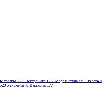
ие товары
559
Электроника
1238
Мода и стиль
449
Красота и
520
Хэндмейд
48
Вакансии
177