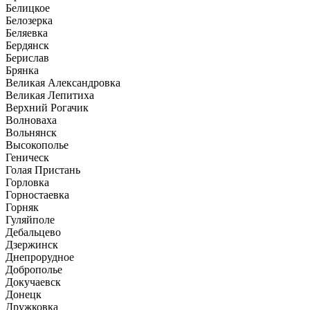
Белицкое
Белозерка
Беляевка
Бердянск
Берислав
Брянка
Великая Александровка
Великая Лепитиха
Верхний Рогачик
Волноваха
Вольнянск
Высокополье
Геническ
Голая Пристань
Горловка
Горностаевка
Горняк
Гуляйполе
Дебальцево
Дзержинск
Днепрорудное
Доброполье
Докучаевск
Донецк
Дружковка