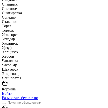
Славянск
Снежное
Снигиревка
Соледар
Стаханов
Торез
Торецк
Углегорск
Угледар
Украинск
Урзуф
Харцызск
Херсон
Чаплинка
Часов Яр
Шахтерск
Энергодар
Ясиноватая
Корзина
Войти
Разместить бесплатно