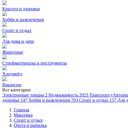
Красота и здоровье
Хобби и развлечения
Спорт и отдых
Для дома и дачи
Животные
Стройматериалы и инструменты
Хэндмейд
Вакансии
Все категории
Электронные товары
2
Недвижимость
2023
Транспорт (Авторы
здоровье
147
Хобби и развлечения
703
Спорт и отдых
157
Для д
Главная
Макеевка
Спорт и отдых
Охота и рыбалка