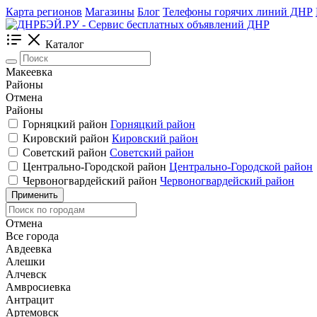
Карта регионов
Магазины
Блог
Телефоны горячих линий ДНР
Каталог
Макеевка
Районы
Отмена
Районы
Горняцкий район
Горняцкий район
Кировский район
Кировский район
Советский район
Советский район
Центрально-Городской район
Центрально-Городской район
Червоногвардейский район
Червоногвардейский район
Применить
Отмена
Все города
Авдеевка
Алешки
Алчевск
Амвросиевка
Антрацит
Артемовск