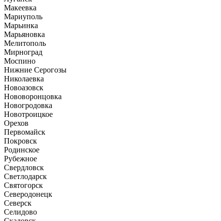
Макеевка
Мариуполь
Марьинка
Марьяновка
Мелитополь
Мирноград
Моспино
Нижние Серогозы
Николаевка
Новоазовск
Нововоронцовка
Новогродовка
Новотроицкое
Орехов
Первомайск
Покровск
Родинское
Рубежное
Свердловск
Светлодарск
Святогорск
Северодонецк
Северск
Селидово
Скадовск