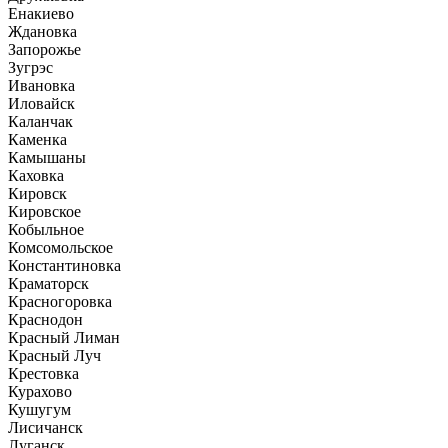
Енакиево
Ждановка
Запорожье
Зугрэс
Ивановка
Иловайск
Каланчак
Каменка
Камышаны
Каховка
Кировск
Кировское
Кобыльное
Комсомольское
Константиновка
Краматорск
Красногоровка
Краснодон
Красный Лиман
Красный Луч
Крестовка
Курахово
Кушугум
Лисичанск
Луганск