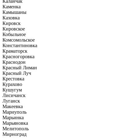
Каланчак
Каменка
Камышаны
Каховка
Кировск
Кировское
Кобыльное
Комсомольское
Константиновка
Краматорск
Красногоровка
Краснодон
Красный Лиман
Красный Луч
Крестовка
Курахово
Кушугум
Лисичанск
Луганск
Макеевка
Мариуполь
Марьинка
Марьяновка
Мелитополь
Мирноград