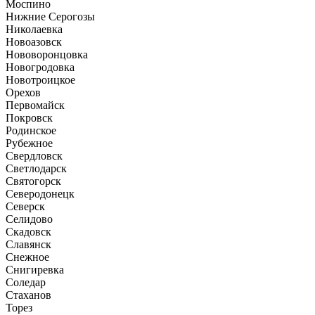
Моспино
Нижние Серогозы
Николаевка
Новоазовск
Нововоронцовка
Новогродовка
Новотроицкое
Орехов
Первомайск
Покровск
Родинское
Рубежное
Свердловск
Светлодарск
Святогорск
Северодонецк
Северск
Селидово
Скадовск
Славянск
Снежное
Снигиревка
Соледар
Стаханов
Торез