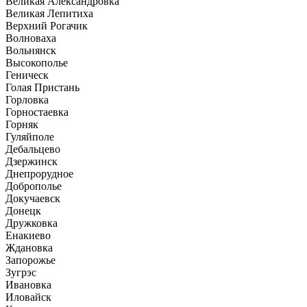
Великая Александровка
Великая Лепитиха
Верхний Рогачик
Волноваха
Вольнянск
Высокополье
Геническ
Голая Пристань
Горловка
Горностаевка
Горняк
Гуляйполе
Дебальцево
Дзержинск
Днепрорудное
Доброполье
Докучаевск
Донецк
Дружковка
Енакиево
Ждановка
Запорожье
Зугрэс
Ивановка
Иловайск