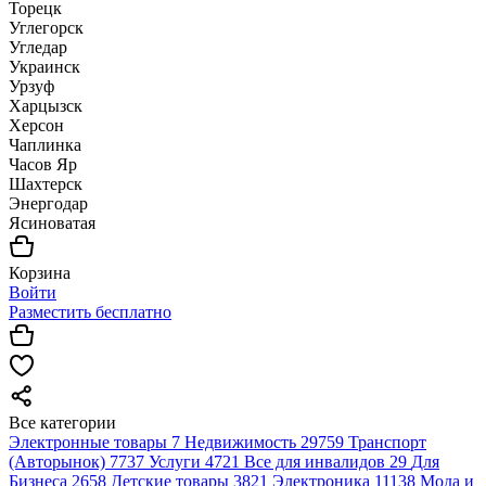
Торецк
Углегорск
Угледар
Украинск
Урзуф
Харцызск
Херсон
Чаплинка
Часов Яр
Шахтерск
Энергодар
Ясиноватая
Корзина
Войти
Разместить бесплатно
Все категории
Электронные товары
7
Недвижимость
29759
Транспорт
(Авторынок)
7737
Услуги
4721
Все для инвалидов
29
Для
Бизнеса
2658
Детские товары
3821
Электроника
11138
Мода и