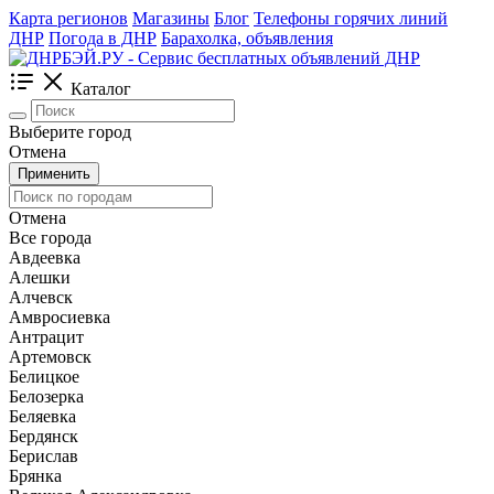
Карта регионов
Магазины
Блог
Телефоны горячих линий
ДНР
Погода в ДНР
Барахолка, объявления
Каталог
Выберите город
Отмена
Применить
Отмена
Все города
Авдеевка
Алешки
Алчевск
Амвросиевка
Антрацит
Артемовск
Белицкое
Белозерка
Беляевка
Бердянск
Берислав
Брянка