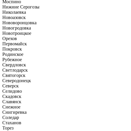
Моспино
Нижние Серогозы
Николаевка
Новоазовск
Нововоронцовка
Новогродовка
Новотроицкое
Орехов
Первомайск
Покровск
Родинское
Рубежное
Свердловск
Светлодарск
Святогорск
Северодонецк
Северск
Селидово
Скадовск
Славянск
Снежное
Снигиревка
Соледар
Стаханов
Торез