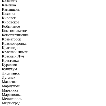
Каланчак
Каменка
Камышаны
Каховка
Кировск
Кировское
Кобыльное
Комсомольское
Константиновка
Краматорск
Красногоровка
Краснодон
Красный Лиман
Красный Луч
Крестовка
Курахово
Кушугум
Лисичанск
Луганск
Макеевка
Мариуполь
Марьинка
Марьяновка
Мелитополь
Мирноград