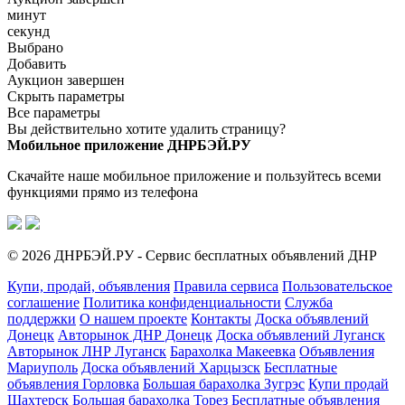
минут
секунд
Выбрано
Добавить
Аукцион завершен
Скрыть параметры
Все параметры
Вы действительно хотите удалить страницу?
Мобильное приложение ДНРБЭЙ.РУ
Скачайте наше мобильное приложение и пользуйтесь всеми
функциями прямо из телефона
© 2026 ДНРБЭЙ.РУ - Сервис бесплатных объявлений ДНР
Купи, продай, объявления
Правила сервиса
Пользовательское
соглашение
Политика конфиденциальности
Служба
поддержки
О нашем проекте
Контакты
Доска объявлений
Донецк
Авторынок ДНР Донецк
Доска объявлений Луганск
Авторынок ЛНР Луганск
Барахолка Макеевка
Объявления
Мариуполь
Доска объявлений Харцызск
Бесплатные
объявления Горловка
Большая барахолка Зугрэс
Купи продай
Шахтерск
Большая барахолка Торез
Бесплатные объявления