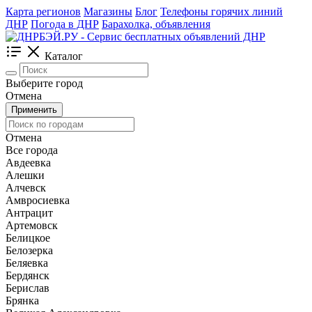
Карта регионов
Магазины
Блог
Телефоны горячих линий
ДНР
Погода в ДНР
Барахолка, объявления
Каталог
Выберите город
Отмена
Применить
Отмена
Все города
Авдеевка
Алешки
Алчевск
Амвросиевка
Антрацит
Артемовск
Белицкое
Белозерка
Беляевка
Бердянск
Берислав
Брянка