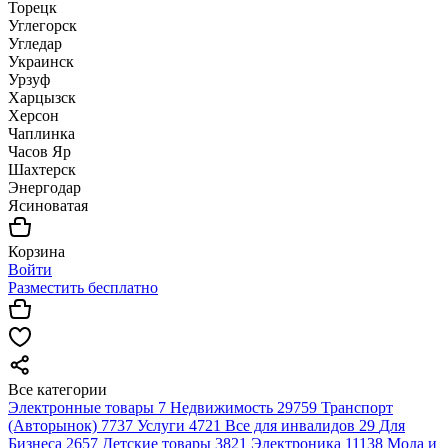
Торецк
Углегорск
Угледар
Украинск
Урзуф
Харцызск
Херсон
Чаплинка
Часов Яр
Шахтерск
Энергодар
Ясиноватая
Корзина
Войти
Разместить бесплатно
Все категории
Электронные товары
7
Недвижимость
29759
Транспорт
(Авторынок)
7737
Услуги
4721
Все для инвалидов
29
Для
Бизнеса
2657
Детские товары
3821
Электроника
11138
Мода и