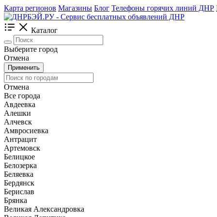
Карта регионов
Магазины
Блог
Телефоны горячих линий ДНР
Каталог
Выберите город
Отмена
Применить
Отмена
Все города
Авдеевка
Алешки
Алчевск
Амвросиевка
Антрацит
Артемовск
Белицкое
Белозерка
Беляевка
Бердянск
Берислав
Брянка
Великая Александровка