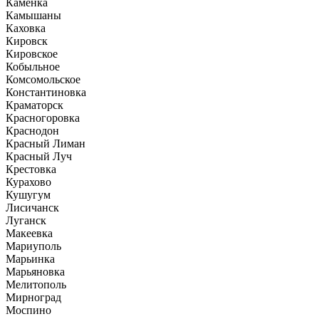
Каменка
Камышаны
Каховка
Кировск
Кировское
Кобыльное
Комсомольское
Константиновка
Краматорск
Красногоровка
Краснодон
Красный Лиман
Красный Луч
Крестовка
Курахово
Кушугум
Лисичанск
Луганск
Макеевка
Мариуполь
Марьинка
Марьяновка
Мелитополь
Мирноград
Моспино