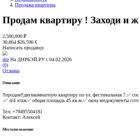
Продажа квартиры
Продам квартиру ! Заходи и ж
2,500,000 ₽
30,864 $
26,596 €
Написать продавцу
dnr
На ДНРБЭЙ.РУ с 04.02.2026
(0)
Отзывы
Описание
‼продам‼двухкомнатную квартиру по ул. фестивальная 7.✅ сост
.✅ 4/4 этаж✅ общая площадь 45 кв.м.✅ окна мпдокументы готов
Тел: +79495504181
Контакт: Алексей
Местоположение