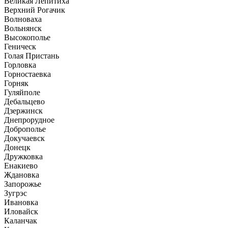
Великая Лепитиха
Верхний Рогачик
Волноваха
Вольнянск
Высокополье
Геническ
Голая Пристань
Горловка
Горностаевка
Горняк
Гуляйполе
Дебальцево
Дзержинск
Днепрорудное
Доброполье
Докучаевск
Донецк
Дружковка
Енакиево
Ждановка
Запорожье
Зугрэс
Ивановка
Иловайск
Каланчак