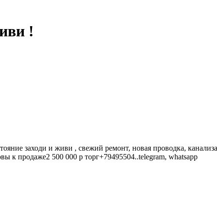
иви !
ояние заходи и живи , свежий ремонт, новая проводка, канализ
ы к продаже2 500 000 р торг+79495504..telegram, whatsapp