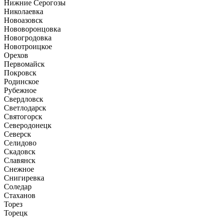
Нижние Серогозы
Николаевка
Новоазовск
Нововоронцовка
Новогродовка
Новотроицкое
Орехов
Первомайск
Покровск
Родинское
Рубежное
Свердловск
Светлодарск
Святогорск
Северодонецк
Северск
Селидово
Скадовск
Славянск
Снежное
Снигиревка
Соледар
Стаханов
Торез
Торецк