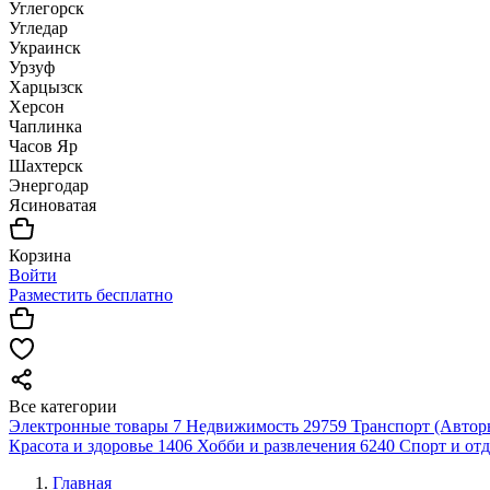
Углегорск
Угледар
Украинск
Урзуф
Харцызск
Херсон
Чаплинка
Часов Яр
Шахтерск
Энергодар
Ясиноватая
Корзина
Войти
Разместить бесплатно
Все категории
Электронные товары
7
Недвижимость
29759
Транспорт (Автор
Красота и здоровье
1406
Хобби и развлечения
6240
Спорт и от
Главная