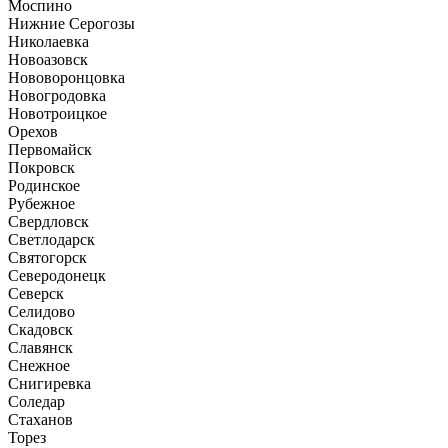
Моспино
Нижние Серогозы
Николаевка
Новоазовск
Нововоронцовка
Новогродовка
Новотроицкое
Орехов
Первомайск
Покровск
Родинское
Рубежное
Свердловск
Светлодарск
Святогорск
Северодонецк
Северск
Селидово
Скадовск
Славянск
Снежное
Снигиревка
Соледар
Стаханов
Торез