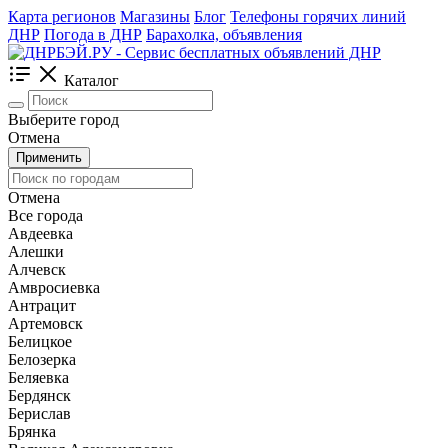
Карта регионов
Магазины
Блог
Телефоны горячих линий
ДНР
Погода в ДНР
Барахолка, объявления
Каталог
Выберите город
Отмена
Применить
Отмена
Все города
Авдеевка
Алешки
Алчевск
Амвросиевка
Антрацит
Артемовск
Белицкое
Белозерка
Беляевка
Бердянск
Берислав
Брянка