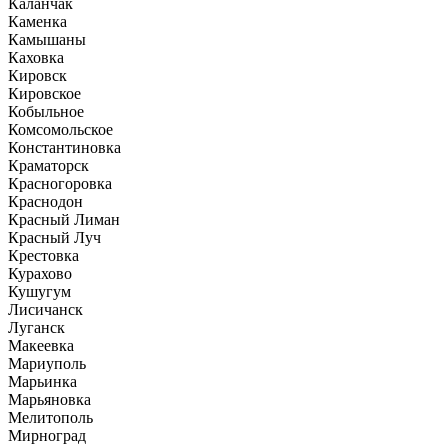
Каланчак
Каменка
Камышаны
Каховка
Кировск
Кировское
Кобыльное
Комсомольское
Константиновка
Краматорск
Красногоровка
Краснодон
Красный Лиман
Красный Луч
Крестовка
Курахово
Кушугум
Лисичанск
Луганск
Макеевка
Мариуполь
Марьинка
Марьяновка
Мелитополь
Мирноград