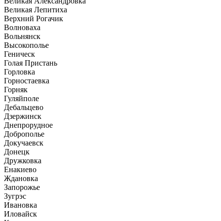
Великая Александровка
Великая Лепитиха
Верхний Рогачик
Волноваха
Вольнянск
Высокополье
Геническ
Голая Пристань
Горловка
Горностаевка
Горняк
Гуляйполе
Дебальцево
Дзержинск
Днепрорудное
Доброполье
Докучаевск
Донецк
Дружковка
Енакиево
Ждановка
Запорожье
Зугрэс
Ивановка
Иловайск