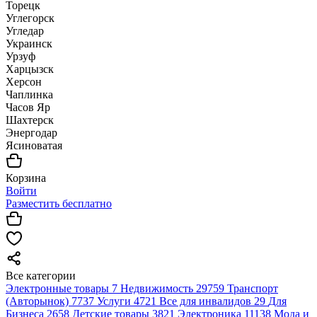
Торецк
Углегорск
Угледар
Украинск
Урзуф
Харцызск
Херсон
Чаплинка
Часов Яр
Шахтерск
Энергодар
Ясиноватая
Корзина
Войти
Разместить бесплатно
Все категории
Электронные товары
7
Недвижимость
29759
Транспорт
(Авторынок)
7737
Услуги
4721
Все для инвалидов
29
Для
Бизнеса
2658
Детские товары
3821
Электроника
11138
Мода и