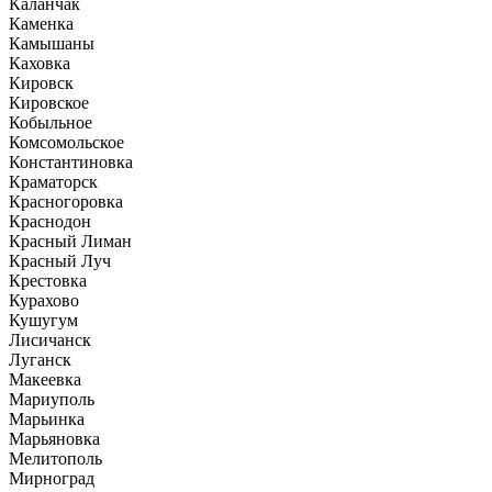
Каланчак
Каменка
Камышаны
Каховка
Кировск
Кировское
Кобыльное
Комсомольское
Константиновка
Краматорск
Красногоровка
Краснодон
Красный Лиман
Красный Луч
Крестовка
Курахово
Кушугум
Лисичанск
Луганск
Макеевка
Мариуполь
Марьинка
Марьяновка
Мелитополь
Мирноград