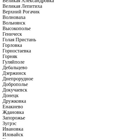
Великая Александровка
Великая Лепитиха
Верхний Рогачик
Волноваха
Вольнянск
Высокополье
Геническ
Голая Пристань
Горловка
Горностаевка
Горняк
Гуляйполе
Дебальцево
Дзержинск
Днепрорудное
Доброполье
Докучаевск
Донецк
Дружковка
Енакиево
Ждановка
Запорожье
Зугрэс
Ивановка
Иловайск