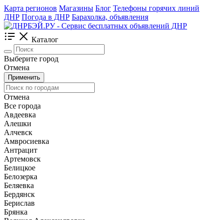
Карта регионов
Магазины
Блог
Телефоны горячих линий
ДНР
Погода в ДНР
Барахолка, объявления
Каталог
Выберите город
Отмена
Применить
Отмена
Все города
Авдеевка
Алешки
Алчевск
Амвросиевка
Антрацит
Артемовск
Белицкое
Белозерка
Беляевка
Бердянск
Берислав
Брянка