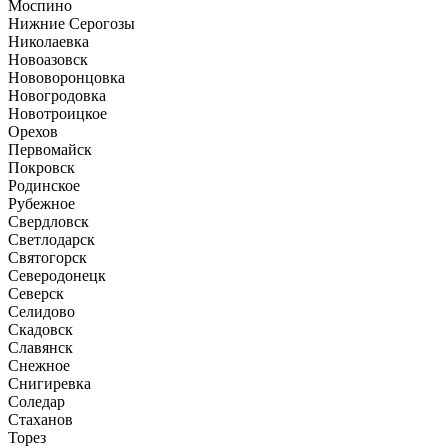
Моспино
Нижние Серогозы
Николаевка
Новоазовск
Нововоронцовка
Новогродовка
Новотроицкое
Орехов
Первомайск
Покровск
Родинское
Рубежное
Свердловск
Светлодарск
Святогорск
Северодонецк
Северск
Селидово
Скадовск
Славянск
Снежное
Снигиревка
Соледар
Стаханов
Торез