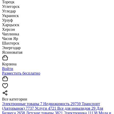
Торецк
Углегорск
Угледар
Украинск
Урзуф
Харцызск
Херсон
Чаплинка
Часов Яр
Шахтерск
Энергодар
Ясиноватая
Корзина
Войти
Разместить бесплатно
Все категории
Электронные товары
7
Недвижимость
29759
Транспорт
(Авторынок)
7737
Услуги
4721
Все для инвалидов
29
Для
Бизнеса
2658
Детские товары
3821
Электроника
11138
Мода и