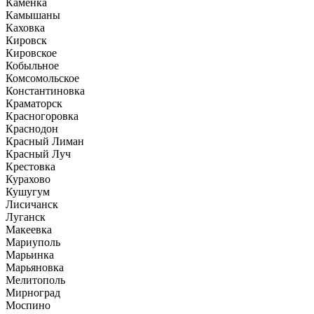
Каменка
Камышаны
Каховка
Кировск
Кировское
Кобыльное
Комсомольское
Константиновка
Краматорск
Красногоровка
Краснодон
Красный Лиман
Красный Луч
Крестовка
Курахово
Кушугум
Лисичанск
Луганск
Макеевка
Мариуполь
Марьинка
Марьяновка
Мелитополь
Мирноград
Моспино