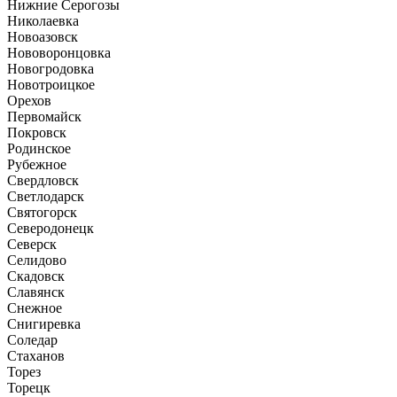
Нижние Серогозы
Николаевка
Новоазовск
Нововоронцовка
Новогродовка
Новотроицкое
Орехов
Первомайск
Покровск
Родинское
Рубежное
Свердловск
Светлодарск
Святогорск
Северодонецк
Северск
Селидово
Скадовск
Славянск
Снежное
Снигиревка
Соледар
Стаханов
Торез
Торецк