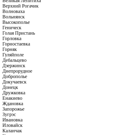
Великая Лепитиха
Верхний Рогачик
Волноваха
Вольнянск
Высокополье
Геническ
Голая Пристань
Горловка
Горностаевка
Горняк
Гуляйполе
Дебальцево
Дзержинск
Днепрорудное
Доброполье
Докучаевск
Донецк
Дружковка
Енакиево
Ждановка
Запорожье
Зугрэс
Ивановка
Иловайск
Каланчак