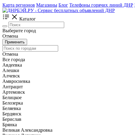
Карта регионов
Магазины
Блог
Телефоны горячих линий ДНР
Каталог
Выберите город
Отмена
Применить
Отмена
Все города
Авдеевка
Алешки
Алчевск
Амвросиевка
Антрацит
Артемовск
Белицкое
Белозерка
Беляевка
Бердянск
Берислав
Брянка
Великая Александровка