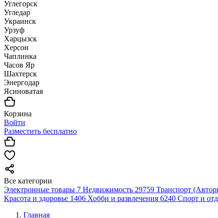
Углегорск
Угледар
Украинск
Урзуф
Харцызск
Херсон
Чаплинка
Часов Яр
Шахтерск
Энергодар
Ясиноватая
Корзина
Войти
Разместить бесплатно
Все категории
Электронные товары
7
Недвижимость
29759
Транспорт (Автор
Красота и здоровье
1406
Хобби и развлечения
6240
Спорт и от
Главная