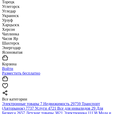
Торецк
Углегорск
Угледар
Украинск
Урзуф
Харцызск
Херсон
Чаплинка
Часов Яр
Шахтерск
Энергодар
Ясиноватая
Корзина
Войти
Разместить бесплатно
Все категории
Электронные товары
7
Недвижимость
29759
Транспорт
(Авторынок)
7737
Услуги
4721
Все для инвалидов
29
Для
Бизнеса
2657
Детские товары
3821
Электроника
11138
Мода и