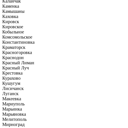
Каланчак
Каменка
Камышаны
Каховка
Кировск
Кировское
Кобыльное
Комсомольское
Константиновка
Краматорск
Красногоровка
Краснодон
Красный Лиман
Красный Луч
Крестовка
Курахово
Кушугум
Лисичанск
Луганск
Макеевка
Мариуполь
Марьинка
Марьяновка
Мелитополь
Мирноград