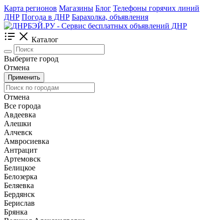
Карта регионов
Магазины
Блог
Телефоны горячих линий
ДНР
Погода в ДНР
Барахолка, объявления
Каталог
Выберите город
Отмена
Применить
Отмена
Все города
Авдеевка
Алешки
Алчевск
Амвросиевка
Антрацит
Артемовск
Белицкое
Белозерка
Беляевка
Бердянск
Берислав
Брянка