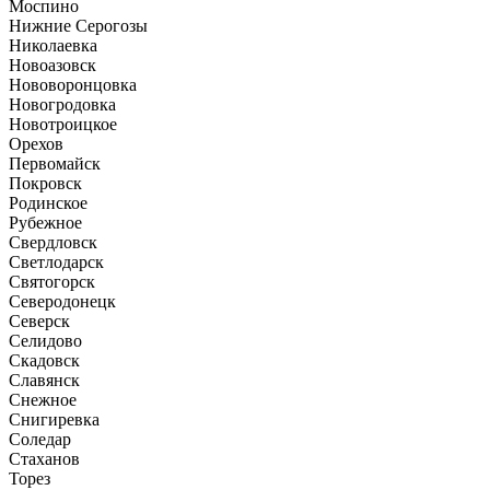
Моспино
Нижние Серогозы
Николаевка
Новоазовск
Нововоронцовка
Новогродовка
Новотроицкое
Орехов
Первомайск
Покровск
Родинское
Рубежное
Свердловск
Светлодарск
Святогорск
Северодонецк
Северск
Селидово
Скадовск
Славянск
Снежное
Снигиревка
Соледар
Стаханов
Торез