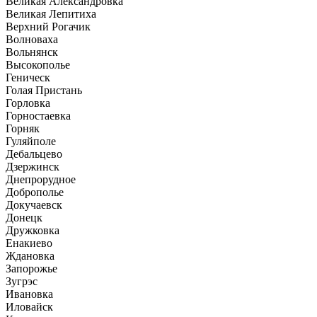
Великая Александровка
Великая Лепитиха
Верхний Рогачик
Волноваха
Вольнянск
Высокополье
Геническ
Голая Пристань
Горловка
Горностаевка
Горняк
Гуляйполе
Дебальцево
Дзержинск
Днепрорудное
Доброполье
Докучаевск
Донецк
Дружковка
Енакиево
Ждановка
Запорожье
Зугрэс
Ивановка
Иловайск