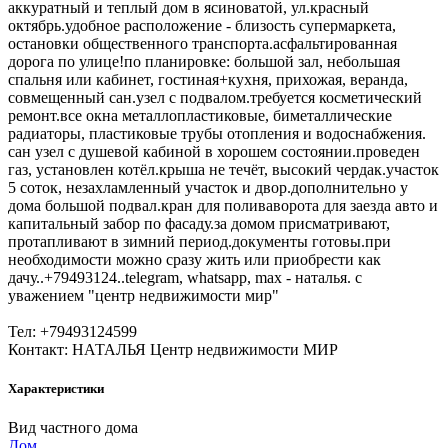
аккуратный и теплый дом в ясиноватой, ул.красный
октябрь.удобное расположение - близость супермаркета,
остановки общественного транспорта.асфальтированная
дорога по улице!по планировке: большой зал, небольшая
спальня или кабинет, гостиная+кухня, прихожая, веранда,
совмещенный сан.узел с подвалом.требуется косметический
ремонт.все окна металлопластиковые, биметаллические
радиаторы, пластиковые трубы отопления и водоснабжения.
сан узел с душевой кабиной в хорошем состоянии.проведен
газ, установлен котёл.крыша не течёт, высокий чердак.участок
5 соток, незахламленный участок и двор.дополнительно у
дома большой подвал.кран для поливаворота для заезда авто и
капитальный забор по фасаду.за домом присматривают,
протапливают в зимний период.документы готовы.при
необходимости можно сразу жить или приобрести как
дачу..+79493124..telegram, whatsapp, max - наталья. с
уважением "центр недвижимости мир"
Тел: +79493124599
Контакт: НАТАЛЬЯ Центр недвижимости МИР
Характеристики
Вид частного дома
Дом