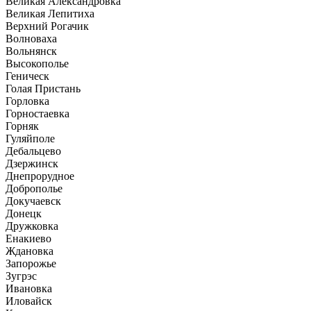
Великая Александровка
Великая Лепитиха
Верхний Рогачик
Волноваха
Вольнянск
Высокополье
Геническ
Голая Пристань
Горловка
Горностаевка
Горняк
Гуляйполе
Дебальцево
Дзержинск
Днепрорудное
Доброполье
Докучаевск
Донецк
Дружковка
Енакиево
Ждановка
Запорожье
Зугрэс
Ивановка
Иловайск