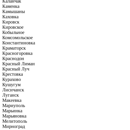
Каланчак
Каменка
Камышаны
Каховка
Кировск
Кировское
Кобыльное
Комсомольское
Константиновка
Краматорск
Красногоровка
Краснодон
Красный Лиман
Красный Луч
Крестовка
Курахово
Кушугум
Лисичанск
Луганск
Макеевка
Мариуполь
Марьинка
Марьяновка
Мелитополь
Мирноград