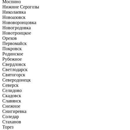
Моспино
Нижние Серогозы
Николаевка
Новоазовск
Нововоронцовка
Новогродовка
Новотроицкое
Орехов
Первомайск
Покровск
Родинское
Рубежное
Свердловск
Светлодарск
Святогорск
Северодонецк
Северск
Селидово
Скадовск
Славянск
Снежное
Снигиревка
Соледар
Стаханов
Торез