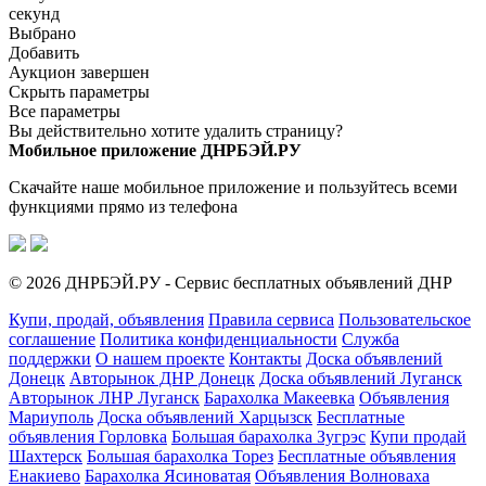
секунд
Выбрано
Добавить
Аукцион завершен
Скрыть параметры
Все параметры
Вы действительно хотите удалить страницу?
Мобильное приложение ДНРБЭЙ.РУ
Скачайте наше мобильное приложение и пользуйтесь всеми
функциями прямо из телефона
© 2026 ДНРБЭЙ.РУ - Сервис бесплатных объявлений ДНР
Купи, продай, объявления
Правила сервиса
Пользовательское
соглашение
Политика конфиденциальности
Служба
поддержки
О нашем проекте
Контакты
Доска объявлений
Донецк
Авторынок ДНР Донецк
Доска объявлений Луганск
Авторынок ЛНР Луганск
Барахолка Макеевка
Объявления
Мариуполь
Доска объявлений Харцызск
Бесплатные
объявления Горловка
Большая барахолка Зугрэс
Купи продай
Шахтерск
Большая барахолка Торез
Бесплатные объявления
Енакиево
Барахолка Ясиноватая
Объявления Волноваха