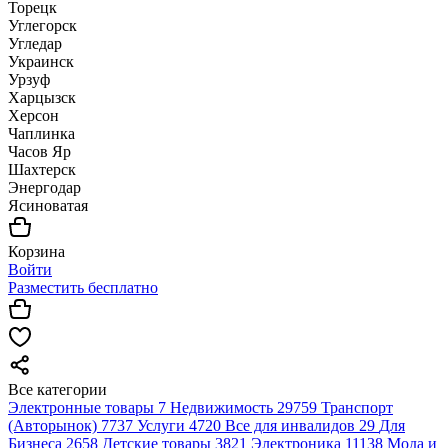
Торецк
Углегорск
Угледар
Украинск
Урзуф
Харцызск
Херсон
Чаплинка
Часов Яр
Шахтерск
Энергодар
Ясиноватая
Корзина
Войти
Разместить бесплатно
Все категории
Электронные товары
7
Недвижимость
29759
Транспорт
(Авторынок)
7737
Услуги
4720
Все для инвалидов
29
Для
Бизнеса
2658
Детские товары
3821
Электроника
11138
Мода и