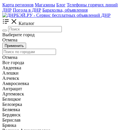
Карта регионов
Магазины
Блог
Телефоны горячих линий
ДНР
Погода в ДНР
Барахолка, объявления
Каталог
Выберите город
Отмена
Применить
Отмена
Все города
Авдеевка
Алешки
Алчевск
Амвросиевка
Антрацит
Артемовск
Белицкое
Белозерка
Беляевка
Бердянск
Берислав
Брянка