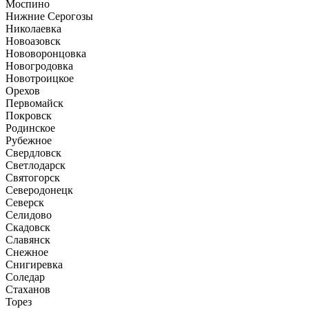
Моспино
Нижние Серогозы
Николаевка
Новоазовск
Нововоронцовка
Новогродовка
Новотроицкое
Орехов
Первомайск
Покровск
Родинское
Рубежное
Свердловск
Светлодарск
Святогорск
Северодонецк
Северск
Селидово
Скадовск
Славянск
Снежное
Снигиревка
Соледар
Стаханов
Торез