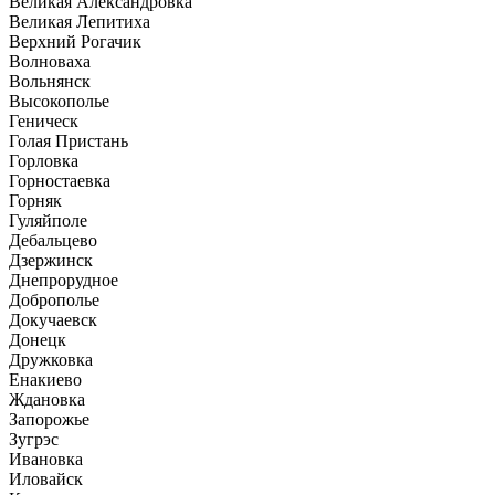
Великая Александровка
Великая Лепитиха
Верхний Рогачик
Волноваха
Вольнянск
Высокополье
Геническ
Голая Пристань
Горловка
Горностаевка
Горняк
Гуляйполе
Дебальцево
Дзержинск
Днепрорудное
Доброполье
Докучаевск
Донецк
Дружковка
Енакиево
Ждановка
Запорожье
Зугрэс
Ивановка
Иловайск