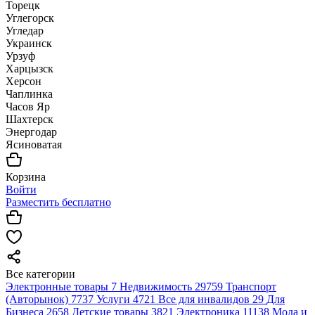
Торецк
Углегорск
Угледар
Украинск
Урзуф
Харцызск
Херсон
Чаплинка
Часов Яр
Шахтерск
Энергодар
Ясиноватая
Корзина
Войти
Разместить бесплатно
Все категории
Электронные товары
7
Недвижимость
29759
Транспорт
(Авторынок)
7737
Услуги
4721
Все для инвалидов
29
Для
Бизнеса
2658
Детские товары
3821
Электроника
11138
Мода и