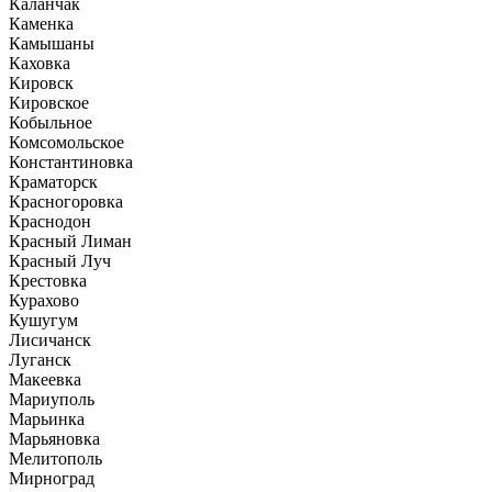
Каланчак
Каменка
Камышаны
Каховка
Кировск
Кировское
Кобыльное
Комсомольское
Константиновка
Краматорск
Красногоровка
Краснодон
Красный Лиман
Красный Луч
Крестовка
Курахово
Кушугум
Лисичанск
Луганск
Макеевка
Мариуполь
Марьинка
Марьяновка
Мелитополь
Мирноград