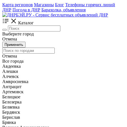
Карта регионов
Магазины
Блог
Телефоны горячих линий
ДНР
Погода в ДНР
Барахолка, объявления
Каталог
Выберите город
Отмена
Применить
Отмена
Все города
Авдеевка
Алешки
Алчевск
Амвросиевка
Антрацит
Артемовск
Белицкое
Белозерка
Беляевка
Бердянск
Берислав
Брянка