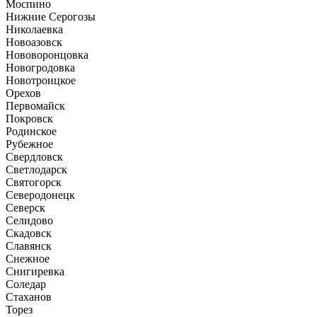
Моспино
Нижние Серогозы
Николаевка
Новоазовск
Нововоронцовка
Новогродовка
Новотроицкое
Орехов
Первомайск
Покровск
Родинское
Рубежное
Свердловск
Светлодарск
Святогорск
Северодонецк
Северск
Селидово
Скадовск
Славянск
Снежное
Снигиревка
Соледар
Стаханов
Торез