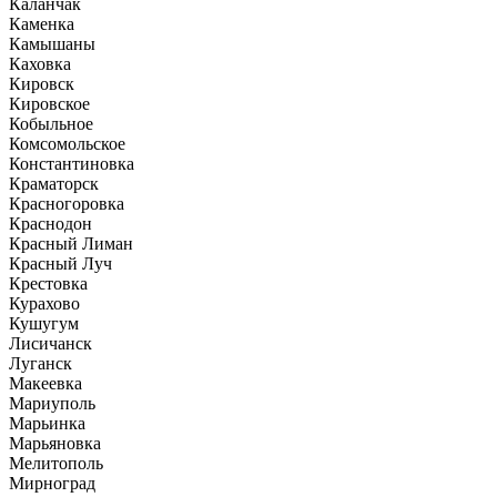
Каланчак
Каменка
Камышаны
Каховка
Кировск
Кировское
Кобыльное
Комсомольское
Константиновка
Краматорск
Красногоровка
Краснодон
Красный Лиман
Красный Луч
Крестовка
Курахово
Кушугум
Лисичанск
Луганск
Макеевка
Мариуполь
Марьинка
Марьяновка
Мелитополь
Мирноград