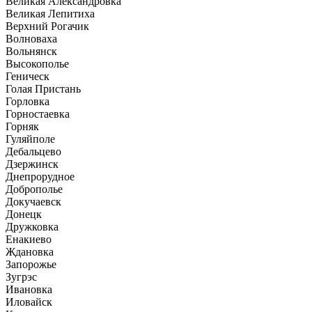
Великая Александровка
Великая Лепитиха
Верхний Рогачик
Волноваха
Вольнянск
Высокополье
Геническ
Голая Пристань
Горловка
Горностаевка
Горняк
Гуляйполе
Дебальцево
Дзержинск
Днепрорудное
Доброполье
Докучаевск
Донецк
Дружковка
Енакиево
Ждановка
Запорожье
Зугрэс
Ивановка
Иловайск