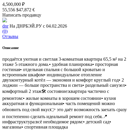
4,500,000 ₽
55,556 $
47,872 €
Написать продавцу
dnr
На ДНРБЭЙ.РУ с 04.02.2026
(0)
Отзывы
Описание
продаётся уютная и светлая 3-комнатная квартира 65,5 м² на 2
этаже 5-этажного дома.• удобная планировка• просторная
гостиная• отдельная спальня с большой кроватью и
встроенным шкафом• индивидуальное отопление
двухконтурный котёл — экономия и комфорт круглый год• 2
лоджии — больше пространства и света• раздельный санузел•
комфортный 2 этаж🛠 состояние:квартира частично с
ремонтом:• жилые комнаты в хорошем состоянии• кухня
аккуратная и функциональная• часть помещений можно
обновить под свой вкус👉 это даёт возможность заехать сразу
и постепенно сделать идеальный ремонт под себя.📍
инфраструктура:всё необходимое рядом:• детский сад•
магазины• спортивная площадка