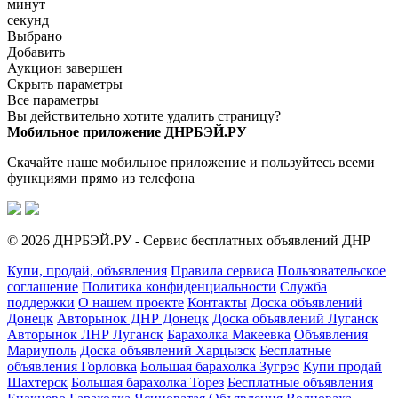
минут
секунд
Выбрано
Добавить
Аукцион завершен
Скрыть параметры
Все параметры
Вы действительно хотите удалить страницу?
Мобильное приложение ДНРБЭЙ.РУ
Скачайте наше мобильное приложение и пользуйтесь всеми
функциями прямо из телефона
© 2026 ДНРБЭЙ.РУ - Сервис бесплатных объявлений ДНР
Купи, продай, объявления
Правила сервиса
Пользовательское
соглашение
Политика конфиденциальности
Служба
поддержки
О нашем проекте
Контакты
Доска объявлений
Донецк
Авторынок ДНР Донецк
Доска объявлений Луганск
Авторынок ЛНР Луганск
Барахолка Макеевка
Объявления
Мариуполь
Доска объявлений Харцызск
Бесплатные
объявления Горловка
Большая барахолка Зугрэс
Купи продай
Шахтерск
Большая барахолка Торез
Бесплатные объявления