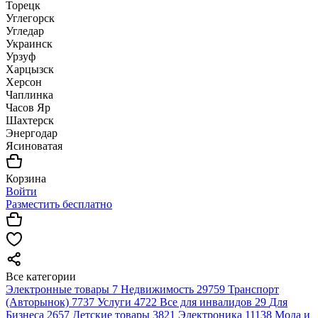
Торецк
Углегорск
Угледар
Украинск
Урзуф
Харцызск
Херсон
Чаплинка
Часов Яр
Шахтерск
Энергодар
Ясиноватая
Корзина
Войти
Разместить бесплатно
Все категории
Электронные товары
7
Недвижимость
29759
Транспорт
(Авторынок)
7737
Услуги
4722
Все для инвалидов
29
Для
Бизнеса
2657
Детские товары
3821
Электроника
11138
Мода и