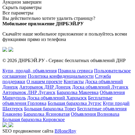
Аукцион завершен
Скрыть параметры
Все параметры
Вы действительно хотите удалить страницу?
Мобильное приложение ДНРБЭЙ.РУ
Скачайте наше мобильное приложение и пользуйтесь всеми
функциями прямо из телефона
© 2026 ДНРБЭЙ.РУ - Сервис бесплатных объявлений ДНР
Купи, продай, объявления
Правила сервиса
Пользовательское
соглашение
Политика конфиденциальности
Служба
поддержки
О нашем проекте
Контакты
Доска объявлений
Донецк
Авторынок ДНР Донецк
Доска объявлений Луганск
Авторынок ЛНР Луганск
Барахолка Макеевка
Объявления
Мариуполь
Доска объявлений Харцызск
Бесплатные
объявления Горловка
Большая барахолка Зугрэс
Купи продай
Шахтерск
Большая барахолка Торез
Бесплатные объявления
Енакиево
Барахолка Ясиноватая
Объявления Волноваха
Большая барахолка Кировское
SEO продвижение сайта
BЯoneЯny