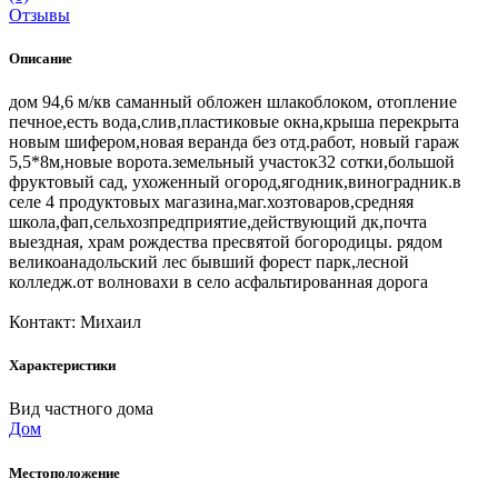
Отзывы
Описание
дом 94,6 м/кв саманный обложен шлакоблоком, отопление
печное,есть вода,слив,пластиковые окна,крыша перекрыта
новым шифером,новая веранда без отд.работ, новый гараж
5,5*8м,новые ворота.земельный участок32 сотки,большой
фруктовый сад, ухоженный огород,ягодник,виноградник.в
селе 4 продуктовых магазина,маг.хозтоваров,средняя
школа,фап,сельхозпредприятие,действующий дк,почта
выездная, храм рождества пресвятой богородицы. рядом
великоанадольский лес бывший форест парк,лесной
колледж.от волновахи в село асфальтированная дорога
Контакт: Михаил
Характеристики
Вид частного дома
Дом
Местоположение