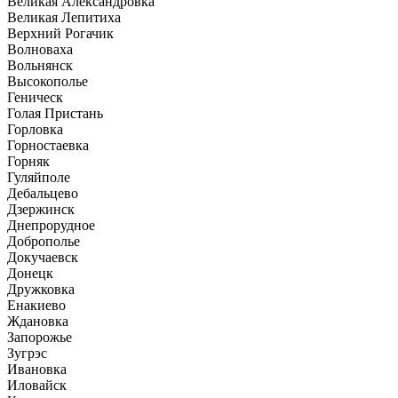
Великая Александровка
Великая Лепитиха
Верхний Рогачик
Волноваха
Вольнянск
Высокополье
Геническ
Голая Пристань
Горловка
Горностаевка
Горняк
Гуляйполе
Дебальцево
Дзержинск
Днепрорудное
Доброполье
Докучаевск
Донецк
Дружковка
Енакиево
Ждановка
Запорожье
Зугрэс
Ивановка
Иловайск