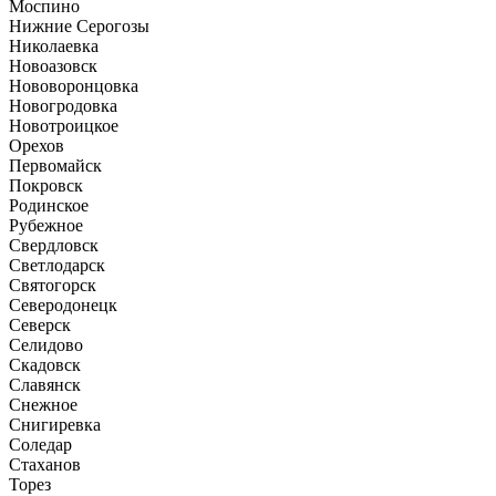
Моспино
Нижние Серогозы
Николаевка
Новоазовск
Нововоронцовка
Новогродовка
Новотроицкое
Орехов
Первомайск
Покровск
Родинское
Рубежное
Свердловск
Светлодарск
Святогорск
Северодонецк
Северск
Селидово
Скадовск
Славянск
Снежное
Снигиревка
Соледар
Стаханов
Торез