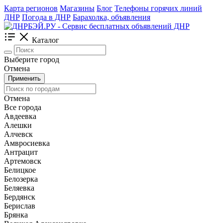
Карта регионов
Магазины
Блог
Телефоны горячих линий
ДНР
Погода в ДНР
Барахолка, объявления
Каталог
Выберите город
Отмена
Применить
Отмена
Все города
Авдеевка
Алешки
Алчевск
Амвросиевка
Антрацит
Артемовск
Белицкое
Белозерка
Беляевка
Бердянск
Берислав
Брянка