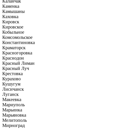
Каланчак
Каменка
Камышаны
Каховка
Кировск
Кировское
Кобыльное
Комсомольское
Константиновка
Краматорск
Красногоровка
Краснодон
Красный Лиман
Красный Луч
Крестовка
Курахово
Кушугум
Лисичанск
Луганск
Макеевка
Мариуполь
Марьинка
Марьяновка
Мелитополь
Мирноград