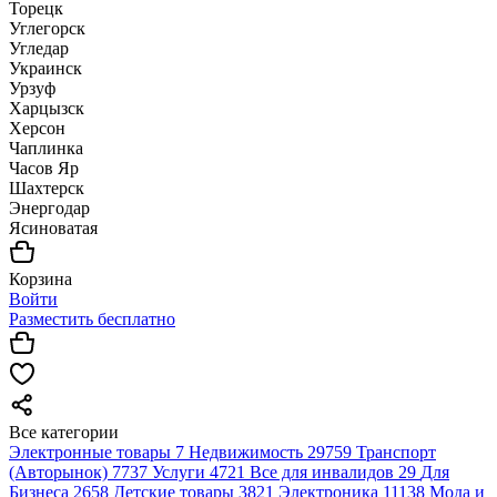
Торецк
Углегорск
Угледар
Украинск
Урзуф
Харцызск
Херсон
Чаплинка
Часов Яр
Шахтерск
Энергодар
Ясиноватая
Корзина
Войти
Разместить бесплатно
Все категории
Электронные товары
7
Недвижимость
29759
Транспорт
(Авторынок)
7737
Услуги
4721
Все для инвалидов
29
Для
Бизнеса
2658
Детские товары
3821
Электроника
11138
Мода и