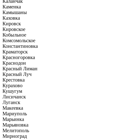
Каланчак
Каменка
Камышаны
Каховка
Кировск
Кировское
Кобыльное
Комсомольское
Константиновка
Краматорск
Красногоровка
Краснодон
Красный Лиман
Красный Луч
Крестовка
Курахово
Кушугум
Лисичанск
Луганск
Макеевка
Мариуполь
Марьинка
Марьяновка
Мелитополь
Мирноград