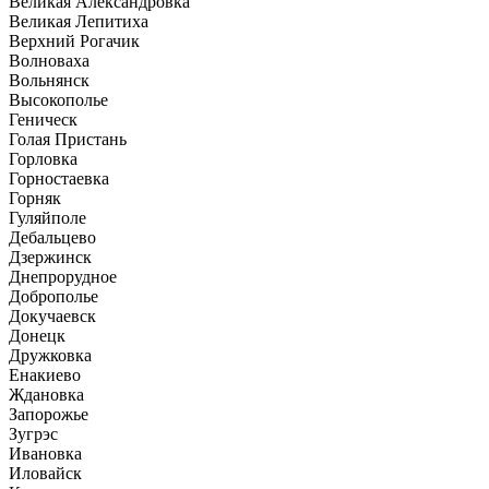
Великая Александровка
Великая Лепитиха
Верхний Рогачик
Волноваха
Вольнянск
Высокополье
Геническ
Голая Пристань
Горловка
Горностаевка
Горняк
Гуляйполе
Дебальцево
Дзержинск
Днепрорудное
Доброполье
Докучаевск
Донецк
Дружковка
Енакиево
Ждановка
Запорожье
Зугрэс
Ивановка
Иловайск