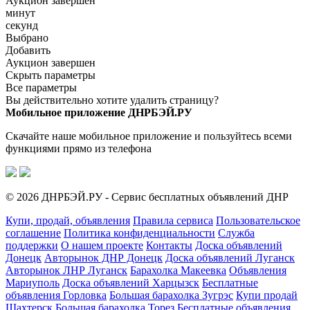
Аукцион завершен
минут
секунд
Выбрано
Добавить
Аукцион завершен
Скрыть параметры
Все параметры
Вы действительно хотите удалить страницу?
Мобильное приложение ДНРБЭЙ.РУ
Скачайте наше мобильное приложение и пользуйтесь всеми
функциями прямо из телефона
© 2026 ДНРБЭЙ.РУ - Сервис бесплатных объявлений ДНР
Купи, продай, объявления
Правила сервиса
Пользовательское
соглашение
Политика конфиденциальности
Служба
поддержки
О нашем проекте
Контакты
Доска объявлений
Донецк
Авторынок ДНР Донецк
Доска объявлений Луганск
Авторынок ЛНР Луганск
Барахолка Макеевка
Объявления
Мариуполь
Доска объявлений Харцызск
Бесплатные
объявления Горловка
Большая барахолка Зугрэс
Купи продай
Шахтерск
Большая барахолка Торез
Бесплатные объявления