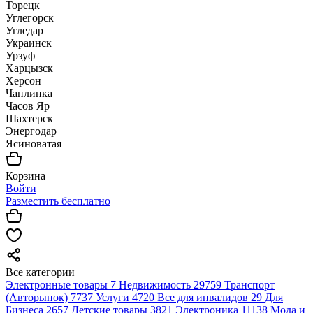
Торецк
Углегорск
Угледар
Украинск
Урзуф
Харцызск
Херсон
Чаплинка
Часов Яр
Шахтерск
Энергодар
Ясиноватая
Корзина
Войти
Разместить бесплатно
Все категории
Электронные товары
7
Недвижимость
29759
Транспорт
(Авторынок)
7737
Услуги
4720
Все для инвалидов
29
Для
Бизнеса
2657
Детские товары
3821
Электроника
11138
Мода и