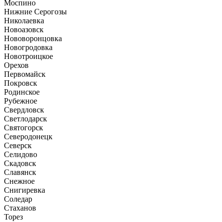
Моспино
Нижние Серогозы
Николаевка
Новоазовск
Нововоронцовка
Новогродовка
Новотроицкое
Орехов
Первомайск
Покровск
Родинское
Рубежное
Свердловск
Светлодарск
Святогорск
Северодонецк
Северск
Селидово
Скадовск
Славянск
Снежное
Снигиревка
Соледар
Стаханов
Торез