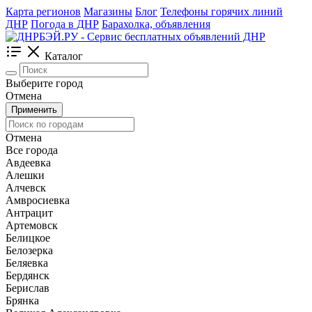
Карта регионов
Магазины
Блог
Телефоны горячих линий
ДНР
Погода в ДНР
Барахолка, объявления
Каталог
Выберите город
Отмена
Применить
Отмена
Все города
Авдеевка
Алешки
Алчевск
Амвросиевка
Антрацит
Артемовск
Белицкое
Белозерка
Беляевка
Бердянск
Берислав
Брянка