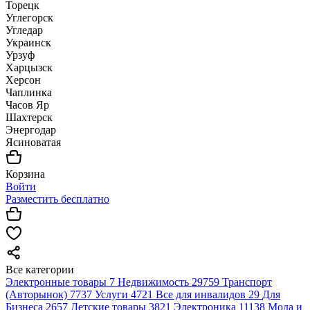
Торецк
Углегорск
Угледар
Украинск
Урзуф
Харцызск
Херсон
Чаплинка
Часов Яр
Шахтерск
Энергодар
Ясиноватая
Корзина
Войти
Разместить бесплатно
Все категории
Электронные товары
7
Недвижимость
29759
Транспорт
(Авторынок)
7737
Услуги
4721
Все для инвалидов
29
Для
Бизнеса
2657
Детские товары
3821
Электроника
11138
Мода и