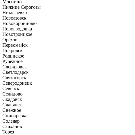
Моспино
Нижние Серогозы
Николаевка
Новоазовск
Нововоронцовка
Новогродовка
Новотроицкое
Орехов
Первомайск
Покровск
Родинское
Рубежное
Свердловск
Светлодарск
Святогорск
Северодонецк
Северск
Селидово
Скадовск
Славянск
Снежное
Снигиревка
Соледар
Стаханов
Торез