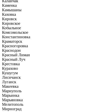
Каланчак
Каменка
Камышаны
Каховка
Кировск
Кировское
Кобыльное
Комсомольское
Константиновка
Краматорск
Красногоровка
Краснодон
Красный Лиман
Красный Луч
Крестовка
Курахово
Кушугум
Лисичанск
Луганск
Макеевка
Мариуполь
Марьинка
Марьяновка
Мелитополь
Мирноград