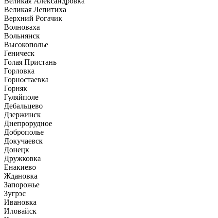
Великая Александровка
Великая Лепитиха
Верхний Рогачик
Волноваха
Вольнянск
Высокополье
Геническ
Голая Пристань
Горловка
Горностаевка
Горняк
Гуляйполе
Дебальцево
Дзержинск
Днепрорудное
Доброполье
Докучаевск
Донецк
Дружковка
Енакиево
Ждановка
Запорожье
Зугрэс
Ивановка
Иловайск