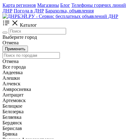
Карта регионов
Магазины
Блог
Телефоны горячих линий
ДНР
Погода в ДНР
Барахолка, объявления
Каталог
Выберите город
Отмена
Применить
Отмена
Все города
Авдеевка
Алешки
Алчевск
Амвросиевка
Антрацит
Артемовск
Белицкое
Белозерка
Беляевка
Бердянск
Берислав
Брянка