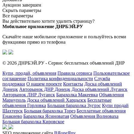
Аукцион завершен
Скрыть параметры
Все параметры
Вы действительно хотите удалить страницу?
Мобильное приложение ДНРБЭЙ.РУ
Скачайте наше мобильное приложение и пользуйтесь всеми
функциями прямо из телефона
© 2026 ДНРБЭЙ.РУ - Сервис бесплатных объявлений ДНР
Купи, продай, объявления
Правила сервиса
Пользовательское
соглашение
Политика конфиденциальности
Служба
поддержки
О нашем проекте
Контакты
Доска объявлений
Донецк
Авторынок ДНР Донецк
Доска объявлений Луганск
Авторынок ЛНР Луганск
Барахолка Макеевка
Объявления
Мариуполь
Доска объявлений Харцызск
Бесплатные
объявления Горловка
Большая барахолка Зугрэс
Купи продай
Шахтерск
Большая барахолка Торез
Бесплатные объявления
Енакиево
Барахолка Ясиноватая
Объявления Волноваха
Большая барахолка Кировское
SEO продвижение сайта
BЯoneЯny