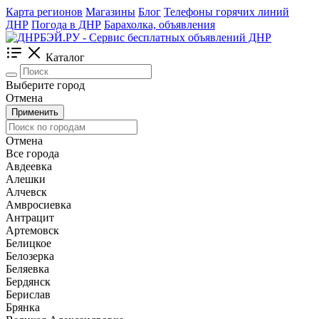
Карта регионов
Магазины
Блог
Телефоны горячих линий
ДНР
Погода в ДНР
Барахолка, объявления
Каталог
Выберите город
Отмена
Применить
Отмена
Все города
Авдеевка
Алешки
Алчевск
Амвросиевка
Антрацит
Артемовск
Белицкое
Белозерка
Беляевка
Бердянск
Берислав
Брянка