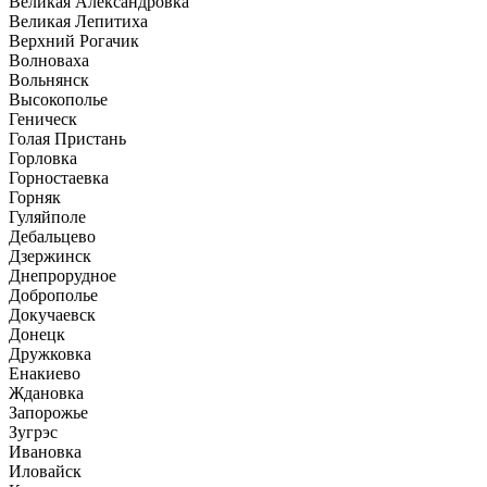
Великая Александровка
Великая Лепитиха
Верхний Рогачик
Волноваха
Вольнянск
Высокополье
Геническ
Голая Пристань
Горловка
Горностаевка
Горняк
Гуляйполе
Дебальцево
Дзержинск
Днепрорудное
Доброполье
Докучаевск
Донецк
Дружковка
Енакиево
Ждановка
Запорожье
Зугрэс
Ивановка
Иловайск