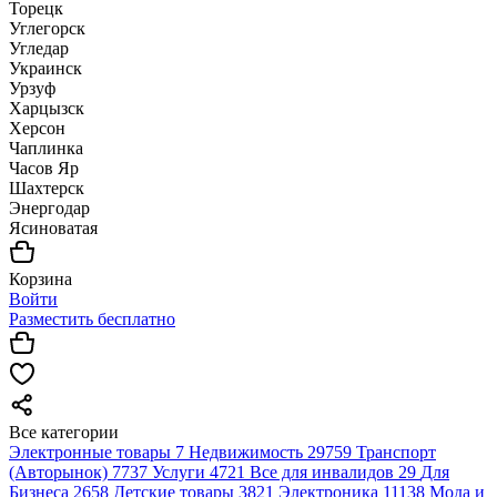
Торецк
Углегорск
Угледар
Украинск
Урзуф
Харцызск
Херсон
Чаплинка
Часов Яр
Шахтерск
Энергодар
Ясиноватая
Корзина
Войти
Разместить бесплатно
Все категории
Электронные товары
7
Недвижимость
29759
Транспорт
(Авторынок)
7737
Услуги
4721
Все для инвалидов
29
Для
Бизнеса
2658
Детские товары
3821
Электроника
11138
Мода и