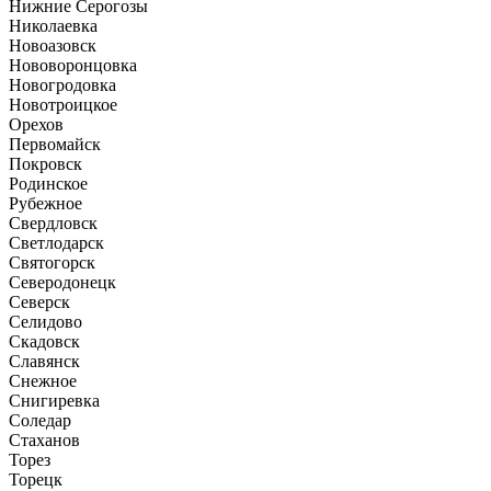
Нижние Серогозы
Николаевка
Новоазовск
Нововоронцовка
Новогродовка
Новотроицкое
Орехов
Первомайск
Покровск
Родинское
Рубежное
Свердловск
Светлодарск
Святогорск
Северодонецк
Северск
Селидово
Скадовск
Славянск
Снежное
Снигиревка
Соледар
Стаханов
Торез
Торецк