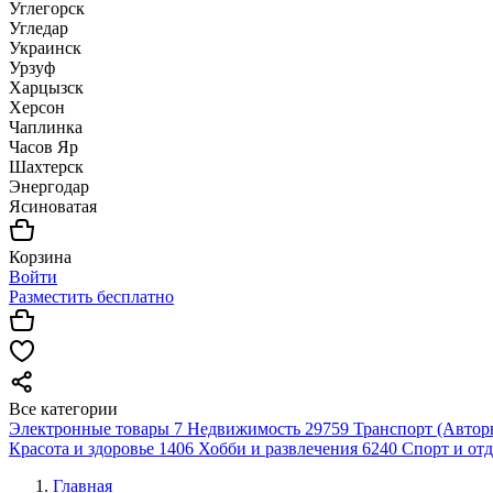
Углегорск
Угледар
Украинск
Урзуф
Харцызск
Херсон
Чаплинка
Часов Яр
Шахтерск
Энергодар
Ясиноватая
Корзина
Войти
Разместить бесплатно
Все категории
Электронные товары
7
Недвижимость
29759
Транспорт (Автор
Красота и здоровье
1406
Хобби и развлечения
6240
Спорт и от
Главная