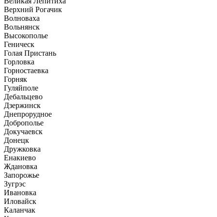
Великая Лепитиха
Верхний Рогачик
Волноваха
Вольнянск
Высокополье
Геническ
Голая Пристань
Горловка
Горностаевка
Горняк
Гуляйполе
Дебальцево
Дзержинск
Днепрорудное
Доброполье
Докучаевск
Донецк
Дружковка
Енакиево
Ждановка
Запорожье
Зугрэс
Ивановка
Иловайск
Каланчак