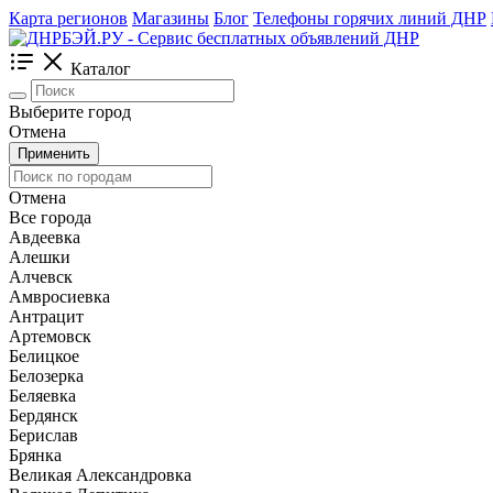
Карта регионов
Магазины
Блог
Телефоны горячих линий ДНР
Каталог
Выберите город
Отмена
Применить
Отмена
Все города
Авдеевка
Алешки
Алчевск
Амвросиевка
Антрацит
Артемовск
Белицкое
Белозерка
Беляевка
Бердянск
Берислав
Брянка
Великая Александровка