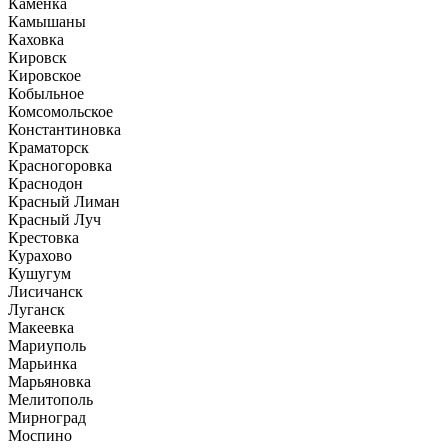
Каменка
Камышаны
Каховка
Кировск
Кировское
Кобыльное
Комсомольское
Константиновка
Краматорск
Красногоровка
Краснодон
Красный Лиман
Красный Луч
Крестовка
Курахово
Кушугум
Лисичанск
Луганск
Макеевка
Мариуполь
Марьинка
Марьяновка
Мелитополь
Мирноград
Моспино