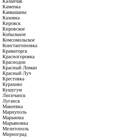
Каланчак
Каменка
Камышаны
Каховка
Кировск
Кировское
Кобыльное
Комсомольское
Константиновка
Краматорск
Красногоровка
Краснодон
Красный Лиман
Красный Луч
Крестовка
Курахово
Кушугум
Лисичанск
Луганск
Макеевка
Мариуполь
Марьинка
Марьяновка
Мелитополь
Мирноград