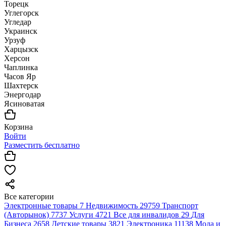
Торецк
Углегорск
Угледар
Украинск
Урзуф
Харцызск
Херсон
Чаплинка
Часов Яр
Шахтерск
Энергодар
Ясиноватая
Корзина
Войти
Разместить бесплатно
Все категории
Электронные товары
7
Недвижимость
29759
Транспорт
(Авторынок)
7737
Услуги
4721
Все для инвалидов
29
Для
Бизнеса
2658
Детские товары
3821
Электроника
11138
Мода и