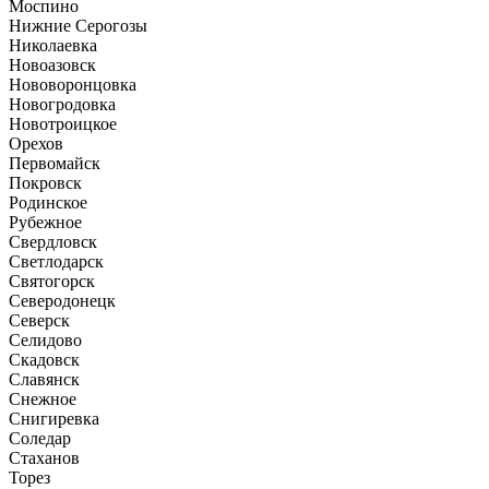
Моспино
Нижние Серогозы
Николаевка
Новоазовск
Нововоронцовка
Новогродовка
Новотроицкое
Орехов
Первомайск
Покровск
Родинское
Рубежное
Свердловск
Светлодарск
Святогорск
Северодонецк
Северск
Селидово
Скадовск
Славянск
Снежное
Снигиревка
Соледар
Стаханов
Торез