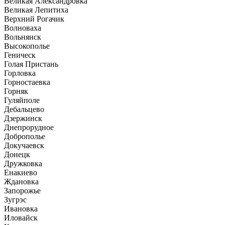
Великая Александровка
Великая Лепитиха
Верхний Рогачик
Волноваха
Вольнянск
Высокополье
Геническ
Голая Пристань
Горловка
Горностаевка
Горняк
Гуляйполе
Дебальцево
Дзержинск
Днепрорудное
Доброполье
Докучаевск
Донецк
Дружковка
Енакиево
Ждановка
Запорожье
Зугрэс
Ивановка
Иловайск