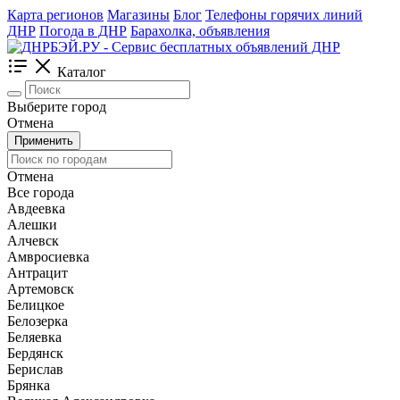
Карта регионов
Магазины
Блог
Телефоны горячих линий
ДНР
Погода в ДНР
Барахолка, объявления
Каталог
Выберите город
Отмена
Применить
Отмена
Все города
Авдеевка
Алешки
Алчевск
Амвросиевка
Антрацит
Артемовск
Белицкое
Белозерка
Беляевка
Бердянск
Берислав
Брянка