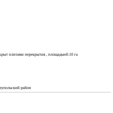
екрыт плитами перекрытия , площадью0.10 га
риупольский район