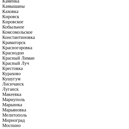
Каменка
Камышаны
Каховка
Кировск
Кировское
Кобыльное
Комсомольское
Константиновка
Краматорск
Красногоровка
Краснодон
Красный Лиман
Красный Луч
Крестовка
Курахово
Кушугум
Лисичанск
Луганск
Макеевка
Мариуполь
Марьинка
Марьяновка
Мелитополь
Мирноград
Моспино