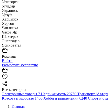
Углегорск
Угледар
Украинск
Урзуф
Харцызск
Херсон
Чаплинка
Часов Яр
Шахтерск
Энергодар
Ясиноватая
Корзина
Войти
Разместить бесплатно
Все категории
Электронные товары
7
Недвижимость
29759
Транспорт (Автор
Красота и здоровье
1406
Хобби и развлечения
6240
Спорт и от
Главная