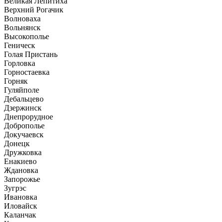
Великая Лепитиха
Верхний Рогачик
Волноваха
Вольнянск
Высокополье
Геническ
Голая Пристань
Горловка
Горностаевка
Горняк
Гуляйполе
Дебальцево
Дзержинск
Днепрорудное
Доброполье
Докучаевск
Донецк
Дружковка
Енакиево
Ждановка
Запорожье
Зугрэс
Ивановка
Иловайск
Каланчак