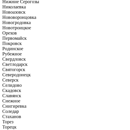
Нижние Серогозы
Николаевка
Новоазовск
Нововоронцовка
Новогродовка
Новотроицкое
Орехов
Первомайск
Покровск
Родинское
Рубежное
Свердловск
Светлодарск
Святогорск
Северодонецк
Северск
Селидово
Скадовск
Славянск
Снежное
Снигиревка
Соледар
Стаханов
Торез
Торецк