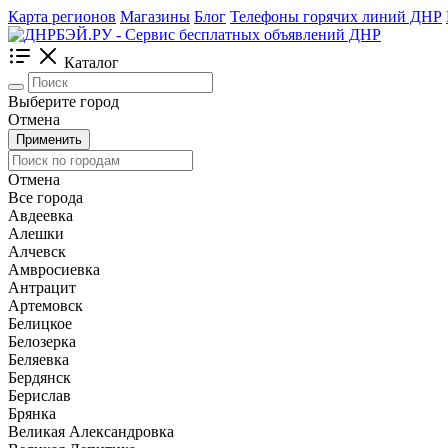
Карта регионов
Магазины
Блог
Телефоны горячих линий ДНР
Каталог
Выберите город
Отмена
Применить
Отмена
Все города
Авдеевка
Алешки
Алчевск
Амвросиевка
Антрацит
Артемовск
Белицкое
Белозерка
Беляевка
Бердянск
Берислав
Брянка
Великая Александровка