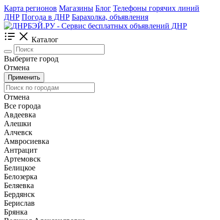
Карта регионов
Магазины
Блог
Телефоны горячих линий
ДНР
Погода в ДНР
Барахолка, объявления
Каталог
Выберите город
Отмена
Применить
Отмена
Все города
Авдеевка
Алешки
Алчевск
Амвросиевка
Антрацит
Артемовск
Белицкое
Белозерка
Беляевка
Бердянск
Берислав
Брянка