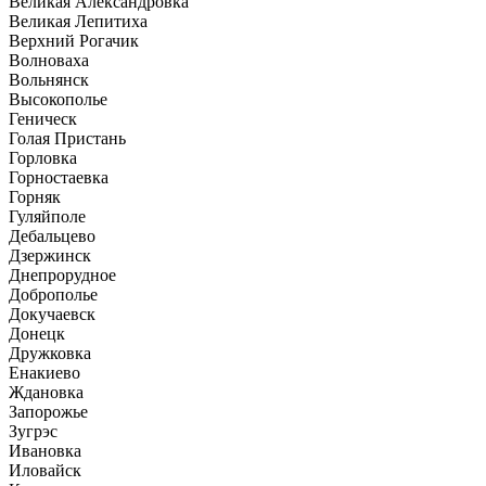
Великая Александровка
Великая Лепитиха
Верхний Рогачик
Волноваха
Вольнянск
Высокополье
Геническ
Голая Пристань
Горловка
Горностаевка
Горняк
Гуляйполе
Дебальцево
Дзержинск
Днепрорудное
Доброполье
Докучаевск
Донецк
Дружковка
Енакиево
Ждановка
Запорожье
Зугрэс
Ивановка
Иловайск