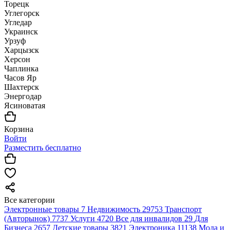
Торецк
Углегорск
Угледар
Украинск
Урзуф
Харцызск
Херсон
Чаплинка
Часов Яр
Шахтерск
Энергодар
Ясиноватая
Корзина
Войти
Разместить бесплатно
Все категории
Электронные товары
7
Недвижимость
29753
Транспорт
(Авторынок)
7737
Услуги
4720
Все для инвалидов
29
Для
Бизнеса
2657
Детские товары
3821
Электроника
11138
Мода и