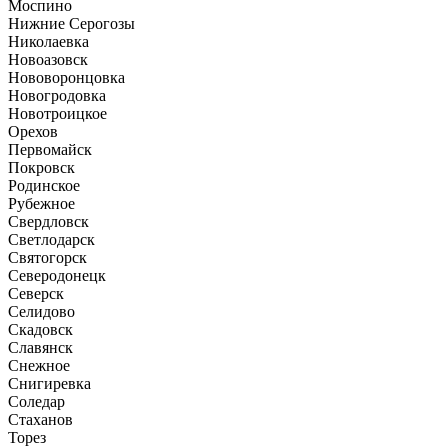
Моспино
Нижние Серогозы
Николаевка
Новоазовск
Нововоронцовка
Новогродовка
Новотроицкое
Орехов
Первомайск
Покровск
Родинское
Рубежное
Свердловск
Светлодарск
Святогорск
Северодонецк
Северск
Селидово
Скадовск
Славянск
Снежное
Снигиревка
Соледар
Стаханов
Торез