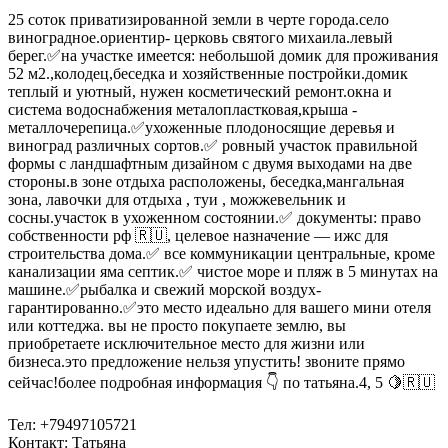
25 соток приватизированной земли в черте города.село
виноградное.ориентир- церковь святого михаила.левый
берег.✅на участке имеется: небольшой домик для проживания
52 м2.,колодец,беседка и хозяйственные постройки.домик
теплый и уютный, нужен косметический ремонт.окна и
система водоснабжения металопластковая,крыша -
металлочерепица.✅ухоженные плодоносящие деревья и
виноград различных сортов.✅ ровный участок правильной
формы с ландшафтным дизайном с двумя выходами на две
стороны.в зоне отдыха расположены, беседка,мангальная
зона, лавочки для отдыха , туи , можжевельник и
сосны.участок в ухоженном состоянии.✅ документы: право
собственности рф 🇷🇺, целевое назначение — ижс для
строительства дома.✅ все коммуникации центральные, кроме
канализации яма септик.✅ чистое море и пляж в 5 минутах на
машине.✅рыбалка и свежий морской воздух-
гарантированно.✅это место идеально для вашего мини отеля
или коттеджа. вы не просто покупаете землю, вы
приобретаете исключительное место для жизни или
бизнеса.это предложение нельзя упустить! звоните прямо
сейчас!более подробная информация 👇 по татьяна.4, 5 🍋🇷🇺
Тел: +79497105721
Контакт: Татьяна