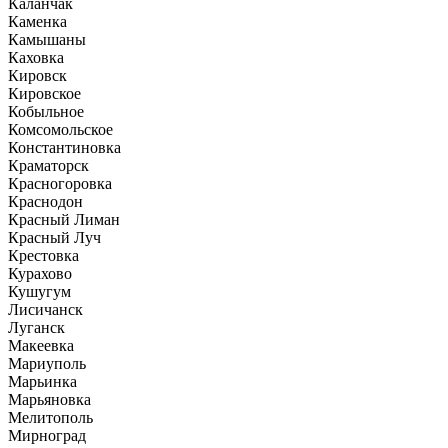
Каланчак
Каменка
Камышаны
Каховка
Кировск
Кировское
Кобыльное
Комсомольское
Константиновка
Краматорск
Красногоровка
Краснодон
Красный Лиман
Красный Луч
Крестовка
Курахово
Кушугум
Лисичанск
Луганск
Макеевка
Мариуполь
Марьинка
Марьяновка
Мелитополь
Мирноград