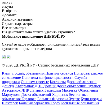
минут
секунд
Выбрано
Добавить
Аукцион завершен
Скрыть параметры
Все параметры
Вы действительно хотите удалить страницу?
Мобильное приложение ДНРБЭЙ.РУ
Скачайте наше мобильное приложение и пользуйтесь всеми
функциями прямо из телефона
© 2026 ДНРБЭЙ.РУ - Сервис бесплатных объявлений ДНР
Купи, продай, объявления
Правила сервиса
Пользовательское
соглашение
Политика конфиденциальности
Служба
поддержки
О нашем проекте
Контакты
Доска объявлений
Донецк
Авторынок ДНР Донецк
Доска объявлений Луганск
Авторынок ЛНР Луганск
Барахолка Макеевка
Объявления
Мариуполь
Доска объявлений Харцызск
Бесплатные
объявления Горловка
Большая барахолка Зугрэс
Купи продай
Шахтерск
Большая барахолка Торез
Бесплатные объявления