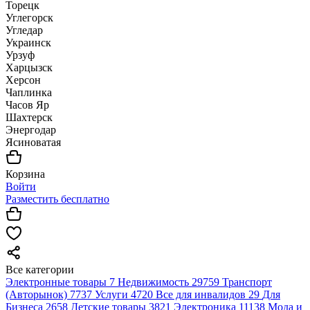
Торецк
Углегорск
Угледар
Украинск
Урзуф
Харцызск
Херсон
Чаплинка
Часов Яр
Шахтерск
Энергодар
Ясиноватая
Корзина
Войти
Разместить бесплатно
Все категории
Электронные товары
7
Недвижимость
29759
Транспорт
(Авторынок)
7737
Услуги
4720
Все для инвалидов
29
Для
Бизнеса
2658
Детские товары
3821
Электроника
11138
Мода и