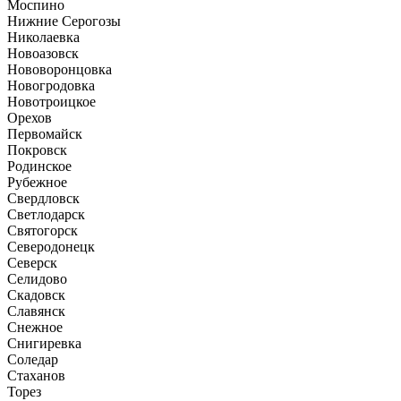
Моспино
Нижние Серогозы
Николаевка
Новоазовск
Нововоронцовка
Новогродовка
Новотроицкое
Орехов
Первомайск
Покровск
Родинское
Рубежное
Свердловск
Светлодарск
Святогорск
Северодонецк
Северск
Селидово
Скадовск
Славянск
Снежное
Снигиревка
Соледар
Стаханов
Торез