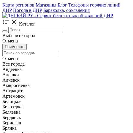
Карта регионов
Магазины
Блог
Телефоны горячих линий
ДНР
Погода в ДНР
Барахолка, объявления
Каталог
Выберите город
Отмена
Применить
Отмена
Все города
Авдеевка
Алешки
Алчевск
Амвросиевка
Антрацит
Артемовск
Белицкое
Белозерка
Беляевка
Бердянск
Берислав
Брянка