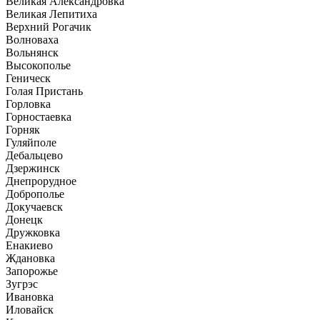
Великая Александровка
Великая Лепитиха
Верхний Рогачик
Волноваха
Вольнянск
Высокополье
Геническ
Голая Пристань
Горловка
Горностаевка
Горняк
Гуляйполе
Дебальцево
Дзержинск
Днепрорудное
Доброполье
Докучаевск
Донецк
Дружковка
Енакиево
Ждановка
Запорожье
Зугрэс
Ивановка
Иловайск