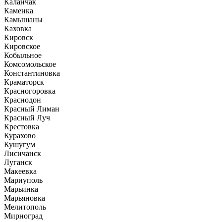
Каланчак
Каменка
Камышаны
Каховка
Кировск
Кировское
Кобыльное
Комсомольское
Константиновка
Краматорск
Красногоровка
Краснодон
Красный Лиман
Красный Луч
Крестовка
Курахово
Кушугум
Лисичанск
Луганск
Макеевка
Мариуполь
Марьинка
Марьяновка
Мелитополь
Мирноград