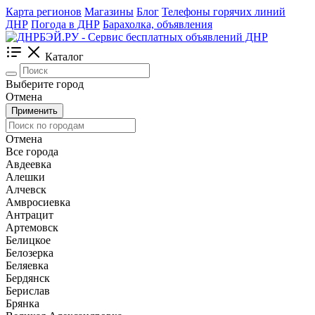
Карта регионов
Магазины
Блог
Телефоны горячих линий
ДНР
Погода в ДНР
Барахолка, объявления
Каталог
Выберите город
Отмена
Применить
Отмена
Все города
Авдеевка
Алешки
Алчевск
Амвросиевка
Антрацит
Артемовск
Белицкое
Белозерка
Беляевка
Бердянск
Берислав
Брянка