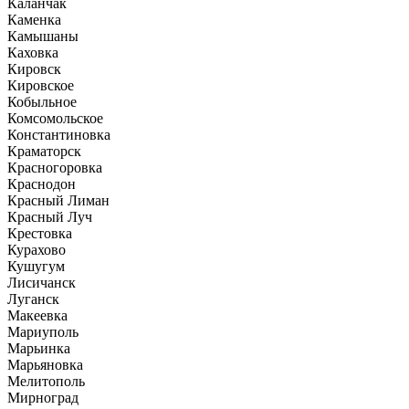
Каланчак
Каменка
Камышаны
Каховка
Кировск
Кировское
Кобыльное
Комсомольское
Константиновка
Краматорск
Красногоровка
Краснодон
Красный Лиман
Красный Луч
Крестовка
Курахово
Кушугум
Лисичанск
Луганск
Макеевка
Мариуполь
Марьинка
Марьяновка
Мелитополь
Мирноград