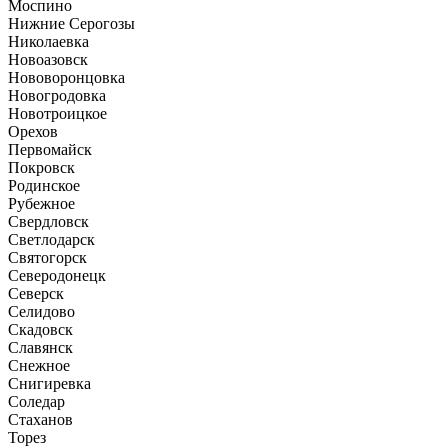
Моспино
Нижние Серогозы
Николаевка
Новоазовск
Нововоронцовка
Новогродовка
Новотроицкое
Орехов
Первомайск
Покровск
Родинское
Рубежное
Свердловск
Светлодарск
Святогорск
Северодонецк
Северск
Селидово
Скадовск
Славянск
Снежное
Снигиревка
Соледар
Стаханов
Торез