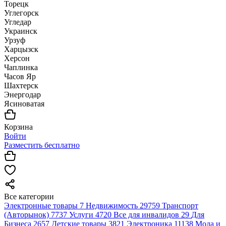
Торецк
Углегорск
Угледар
Украинск
Урзуф
Харцызск
Херсон
Чаплинка
Часов Яр
Шахтерск
Энергодар
Ясиноватая
Корзина
Войти
Разместить бесплатно
Все категории
Электронные товары
7
Недвижимость
29759
Транспорт
(Авторынок)
7737
Услуги
4720
Все для инвалидов
29
Для
Бизнеса
2657
Детские товары
3821
Электроника
11138
Мода и