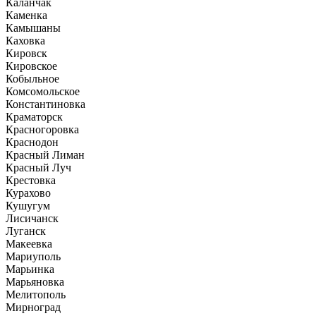
Каланчак
Каменка
Камышаны
Каховка
Кировск
Кировское
Кобыльное
Комсомольское
Константиновка
Краматорск
Красногоровка
Краснодон
Красный Лиман
Красный Луч
Крестовка
Курахово
Кушугум
Лисичанск
Луганск
Макеевка
Мариуполь
Марьинка
Марьяновка
Мелитополь
Мирноград