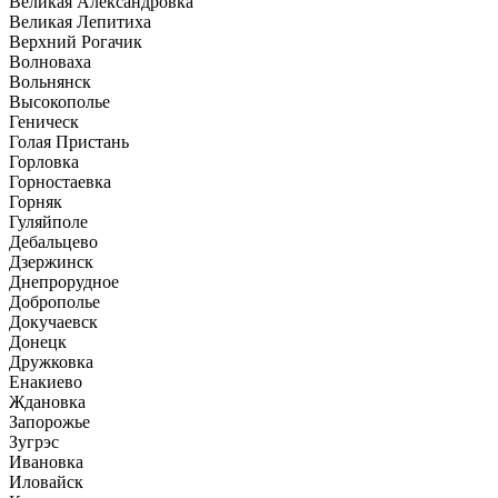
Великая Александровка
Великая Лепитиха
Верхний Рогачик
Волноваха
Вольнянск
Высокополье
Геническ
Голая Пристань
Горловка
Горностаевка
Горняк
Гуляйполе
Дебальцево
Дзержинск
Днепрорудное
Доброполье
Докучаевск
Донецк
Дружковка
Енакиево
Ждановка
Запорожье
Зугрэс
Ивановка
Иловайск