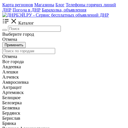
Карта регионов
Магазины
Блог
Телефоны горячих линий
ДНР
Погода в ДНР
Барахолка, объявления
Каталог
Выберите город
Отмена
Применить
Отмена
Все города
Авдеевка
Алешки
Алчевск
Амвросиевка
Антрацит
Артемовск
Белицкое
Белозерка
Беляевка
Бердянск
Берислав
Брянка