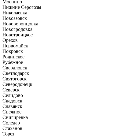
Моспино
Нижние Серогозы
Николаевка
Новоазовск
Нововоронцовка
Новогродовка
Новотроицкое
Орехов
Первомайск
Покровск
Родинское
Рубежное
Свердловск
Светлодарск
Святогорск
Северодонецк
Северск
Селидово
Скадовск
Славянск
Снежное
Снигиревка
Соледар
Стаханов
Торез