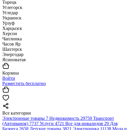
Торецк
Углегорск
Угледар
Украинск
Урзуф
Харцызск
Херсон
Чаплинка
Часов Яр
Шахтерск
Энергодар
Ясиноватая
Корзина
Войти
Разместить бесплатно
Все категории
Электронные товары
7
Недвижимость
29759
Транспорт
(Авторынок)
7737
Услуги
4721
Все для инвалидов
29
Для
Бизнеса
2658
Детские товары
3821
Электроника
11138
Мода и