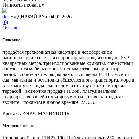
Написать продавцу
dnr
На ДНРБЭЙ.РУ с 04.02.2026
(0)
Отзывы
Описание
продаётся трехкомнатная квартира в левобережном
районе.квартира светлая и просторная. общая площадь 63.2
квадратных метра, три изолированные комнаты, совместный
санузел. вся мебель остается новым хозяевам.ориентир —
рынок «солнечный». рядом находятся школа № 41, детский
сад, магазины и остановка общественного транспорта. море в
в 5-7 минутах. недалеко от дома есть двухэтажный гараж с
террасой - возможна продажа за доп. плату.идеальная
квартира для вашей семьи.документы готовы к продаже.
звоните - покажем в любое время!91277626
Контакт: АЯКС-МАРИУПОЛЬ
Местоположение
Донецкая область (ДНР), 100, Победы проспект, 270 квартал,