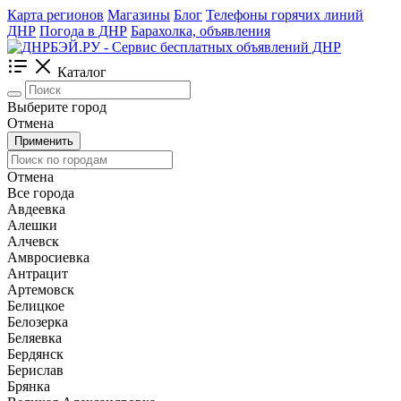
Карта регионов
Магазины
Блог
Телефоны горячих линий
ДНР
Погода в ДНР
Барахолка, объявления
Каталог
Выберите город
Отмена
Применить
Отмена
Все города
Авдеевка
Алешки
Алчевск
Амвросиевка
Антрацит
Артемовск
Белицкое
Белозерка
Беляевка
Бердянск
Берислав
Брянка