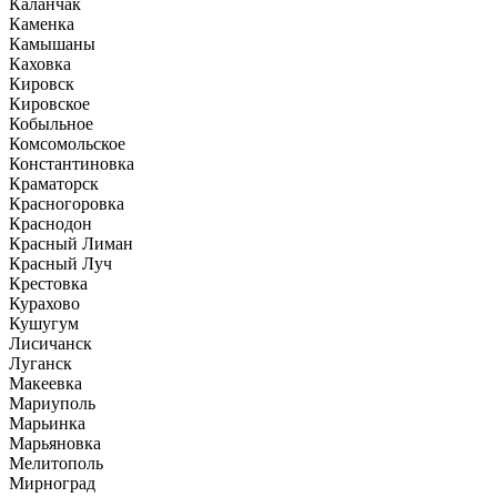
Каланчак
Каменка
Камышаны
Каховка
Кировск
Кировское
Кобыльное
Комсомольское
Константиновка
Краматорск
Красногоровка
Краснодон
Красный Лиман
Красный Луч
Крестовка
Курахово
Кушугум
Лисичанск
Луганск
Макеевка
Мариуполь
Марьинка
Марьяновка
Мелитополь
Мирноград