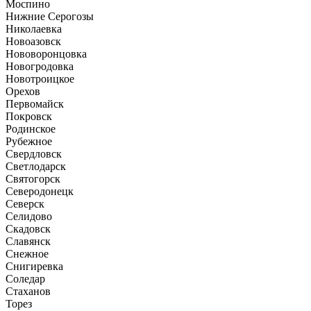
Моспино
Нижние Серогозы
Николаевка
Новоазовск
Нововоронцовка
Новогродовка
Новотроицкое
Орехов
Первомайск
Покровск
Родинское
Рубежное
Свердловск
Светлодарск
Святогорск
Северодонецк
Северск
Селидово
Скадовск
Славянск
Снежное
Снигиревка
Соледар
Стаханов
Торез