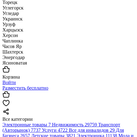
Торецк
Углегорск
Угледар
Украинск
Урзуф
Харцызск
Херсон
Чаплинка
Часов Яр
Шахтерск
Энергодар
Ясиноватая
Корзина
Войти
Разместить бесплатно
Все категории
Электронные товары
7
Недвижимость
29759
Транспорт
(Авторынок)
7737
Услуги
4722
Все для инвалидов
29
Для
Бизнеса
2657
Детские товары
3821
Электроника
11138
Мода и