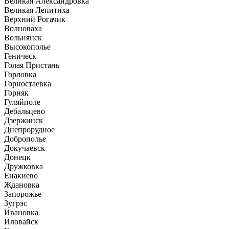
Великая Александровка
Великая Лепитиха
Верхний Рогачик
Волноваха
Вольнянск
Высокополье
Геническ
Голая Пристань
Горловка
Горностаевка
Горняк
Гуляйполе
Дебальцево
Дзержинск
Днепрорудное
Доброполье
Докучаевск
Донецк
Дружковка
Енакиево
Ждановка
Запорожье
Зугрэс
Ивановка
Иловайск