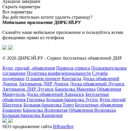
Аукцион завершен
Скрыть параметры
Все параметры
Вы действительно хотите удалить страницу?
Мобильное приложение ДНРБЭЙ.РУ
Скачайте наше мобильное приложение и пользуйтесь всеми
функциями прямо из телефона
© 2026 ДНРБЭЙ.РУ - Сервис бесплатных объявлений ДНР
Купи, продай, объявления
Правила сервиса
Пользовательское
соглашение
Политика конфиденциальности
Служба
поддержки
О нашем проекте
Контакты
Доска объявлений
Донецк
Авторынок ДНР Донецк
Доска объявлений Луганск
Авторынок ЛНР Луганск
Барахолка Макеевка
Объявления
Мариуполь
Доска объявлений Харцызск
Бесплатные
объявления Горловка
Большая барахолка Зугрэс
Купи продай
Шахтерск
Большая барахолка Торез
Бесплатные объявления
Енакиево
Барахолка Ясиноватая
Объявления Волноваха
Большая барахолка Кировское
SEO продвижение сайта
BЯoneЯny