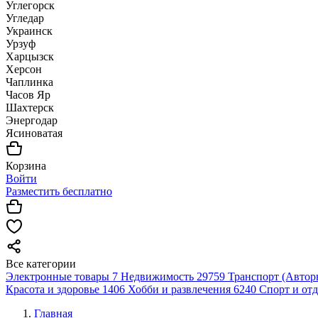
Углегорск
Угледар
Украинск
Урзуф
Харцызск
Херсон
Чаплинка
Часов Яр
Шахтерск
Энергодар
Ясиноватая
Корзина
Войти
Разместить бесплатно
Все категории
Электронные товары
7
Недвижимость
29759
Транспорт (Автор
Красота и здоровье
1406
Хобби и развлечения
6240
Спорт и от
Главная