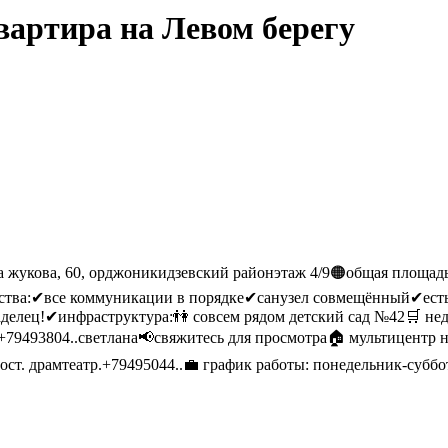
вартира на Левом берегу
ла жукова, 60, орджоникидзевский районэтаж 4/9🟠общая площадь
ства:✔все коммуникации в порядке✔санузел совмещённый✔есть 
делец!✔инфраструктура:👫 совсем рядом детский сад №42🛒 нед
ья+79493804..светлана📢свяжитесь для просмотра🏠 мультицентр
/46 ост. драмтеатр.+79495044..💼 график работы: понедельник-су