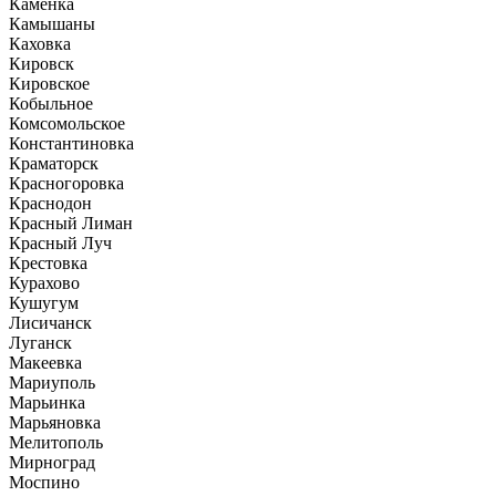
Каменка
Камышаны
Каховка
Кировск
Кировское
Кобыльное
Комсомольское
Константиновка
Краматорск
Красногоровка
Краснодон
Красный Лиман
Красный Луч
Крестовка
Курахово
Кушугум
Лисичанск
Луганск
Макеевка
Мариуполь
Марьинка
Марьяновка
Мелитополь
Мирноград
Моспино