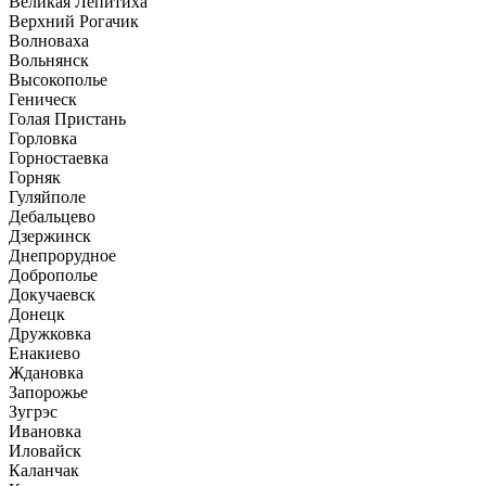
Великая Лепитиха
Верхний Рогачик
Волноваха
Вольнянск
Высокополье
Геническ
Голая Пристань
Горловка
Горностаевка
Горняк
Гуляйполе
Дебальцево
Дзержинск
Днепрорудное
Доброполье
Докучаевск
Донецк
Дружковка
Енакиево
Ждановка
Запорожье
Зугрэс
Ивановка
Иловайск
Каланчак