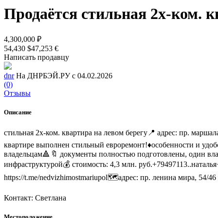
Продаётся стильная 2х-ком. к
4,300,000 ₽
54,430 $
47,253 €
Написать продавцу
dnr
На ДНРБЭЙ.РУ с 04.02.2026
(0)
Отзывы
Описание
стильная 2х-ком. квартира на левом берегу📍 адрес: пр. марша
квартире выполнен стильный евроремонт!♦особенности и удоб
владельцам🔺🔖 документы полностью подготовлены, один вла
инфраструктурой💰 стоимость: 4,3 млн. руб.+79497113..натал
https://t.me/nedvizhimostmariupol🗺адрес: пр. ленина мира, 54
Контакт: Светлана
Местоположение