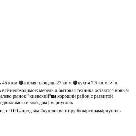
 45 кв.м.🟠жилая площадь 27 кв.м.🟠кухня 7,5 кв.м.📌 в
всё необходимое: мебель и бытовая техника остаются новым
алеко рынок "киевский"🏡 хороший район с развитой
 недвижимости мой дом | мариуполь
ббота, с 9.00.#продажа #куплюквартиру #квартирамариуполь