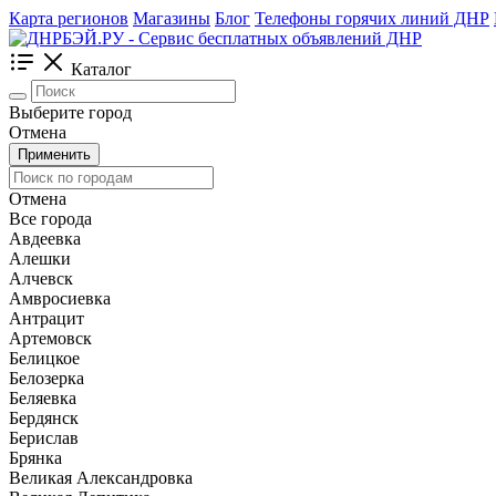
Карта регионов
Магазины
Блог
Телефоны горячих линий ДНР
Каталог
Выберите город
Отмена
Применить
Отмена
Все города
Авдеевка
Алешки
Алчевск
Амвросиевка
Антрацит
Артемовск
Белицкое
Белозерка
Беляевка
Бердянск
Берислав
Брянка
Великая Александровка