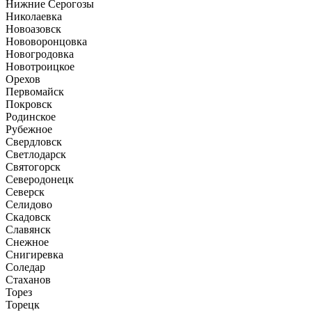
Нижние Серогозы
Николаевка
Новоазовск
Нововоронцовка
Новогродовка
Новотроицкое
Орехов
Первомайск
Покровск
Родинское
Рубежное
Свердловск
Светлодарск
Святогорск
Северодонецк
Северск
Селидово
Скадовск
Славянск
Снежное
Снигиревка
Соледар
Стаханов
Торез
Торецк