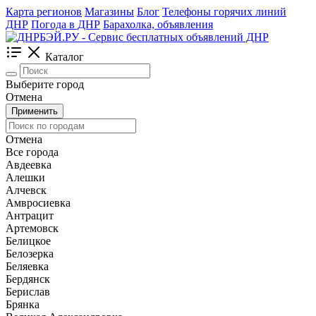
Карта регионов
Магазины
Блог
Телефоны горячих линий
ДНР
Погода в ДНР
Барахолка, объявления
Каталог
Выберите город
Отмена
Применить
Отмена
Все города
Авдеевка
Алешки
Алчевск
Амвросиевка
Антрацит
Артемовск
Белицкое
Белозерка
Беляевка
Бердянск
Берислав
Брянка