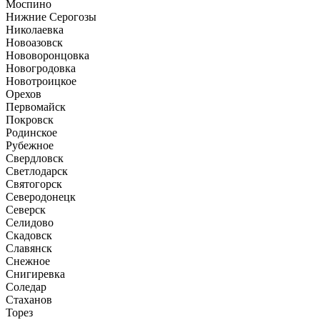
Моспино
Нижние Серогозы
Николаевка
Новоазовск
Нововоронцовка
Новогродовка
Новотроицкое
Орехов
Первомайск
Покровск
Родинское
Рубежное
Свердловск
Светлодарск
Святогорск
Северодонецк
Северск
Селидово
Скадовск
Славянск
Снежное
Снигиревка
Соледар
Стаханов
Торез