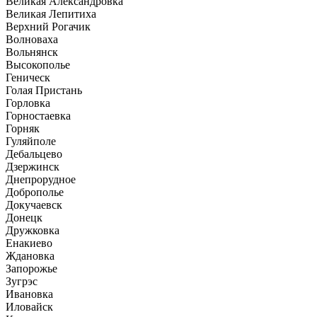
Великая Александровка
Великая Лепитиха
Верхний Рогачик
Волноваха
Вольнянск
Высокополье
Геническ
Голая Пристань
Горловка
Горностаевка
Горняк
Гуляйполе
Дебальцево
Дзержинск
Днепрорудное
Доброполье
Докучаевск
Донецк
Дружковка
Енакиево
Ждановка
Запорожье
Зугрэс
Ивановка
Иловайск