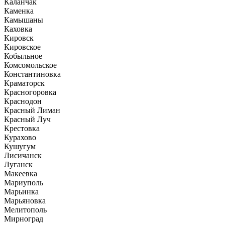
Каланчак
Каменка
Камышаны
Каховка
Кировск
Кировское
Кобыльное
Комсомольское
Константиновка
Краматорск
Красногоровка
Краснодон
Красный Лиман
Красный Луч
Крестовка
Курахово
Кушугум
Лисичанск
Луганск
Макеевка
Мариуполь
Марьинка
Марьяновка
Мелитополь
Мирноград