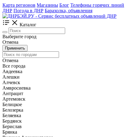
Карта регионов
Магазины
Блог
Телефоны горячих линий
ДНР
Погода в ДНР
Барахолка, объявления
Каталог
Выберите город
Отмена
Применить
Отмена
Все города
Авдеевка
Алешки
Алчевск
Амвросиевка
Антрацит
Артемовск
Белицкое
Белозерка
Беляевка
Бердянск
Берислав
Брянка