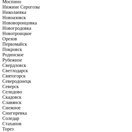
Моспино
Нижние Серогозы
Николаевка
Новоазовск
Нововоронцовка
Новогродовка
Новотроицкое
Орехов
Первомайск
Покровск
Родинское
Рубежное
Свердловск
Светлодарск
Святогорск
Северодонецк
Северск
Селидово
Скадовск
Славянск
Снежное
Снигиревка
Соледар
Стаханов
Торез