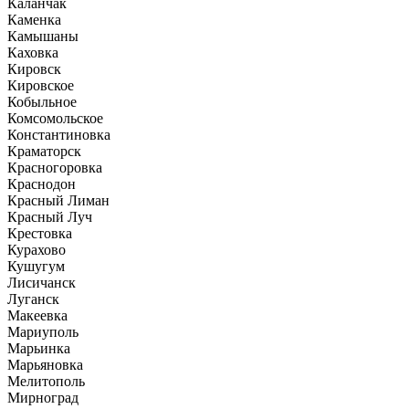
Каланчак
Каменка
Камышаны
Каховка
Кировск
Кировское
Кобыльное
Комсомольское
Константиновка
Краматорск
Красногоровка
Краснодон
Красный Лиман
Красный Луч
Крестовка
Курахово
Кушугум
Лисичанск
Луганск
Макеевка
Мариуполь
Марьинка
Марьяновка
Мелитополь
Мирноград