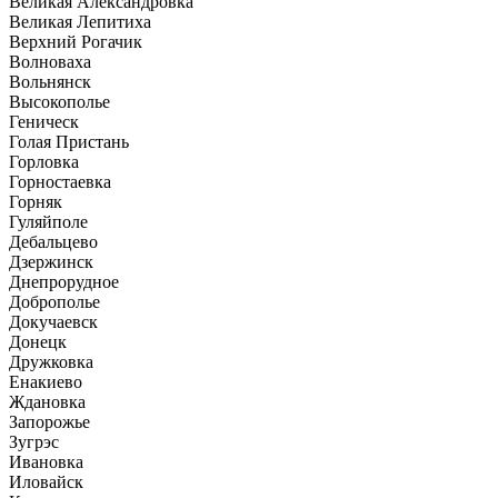
Великая Александровка
Великая Лепитиха
Верхний Рогачик
Волноваха
Вольнянск
Высокополье
Геническ
Голая Пристань
Горловка
Горностаевка
Горняк
Гуляйполе
Дебальцево
Дзержинск
Днепрорудное
Доброполье
Докучаевск
Донецк
Дружковка
Енакиево
Ждановка
Запорожье
Зугрэс
Ивановка
Иловайск