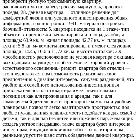
приобрести уютную трехкомнатную квартиру,
расположенную по адресу: россия, мариуполь, проспект
победы, 28. данная квартира — отличное решение для
комфортной жизни или успешного инвестирования.общая
информация:- год постройки: 1991- материал постройки:
блочный- этажность: 5, квартира находится на 1 этаже- тип
объекта: вторичное жильепланировка и площадь:- общая
площадь: 63.9 кв. м- жилая площадь: 42.77 кв. м- площадь
кухни: 5.8 кв. м- комнаты изолированы и имеют следующие
площади: 14.45, 16.6 и 11.72 кв. м- высота потолков: 2.9
мособенности:- расположение: не угловая квартира с окнами,
выходящими на улицу, что обеспечивает хороший уровень
естественного освещения.- ремонт: квартира без отделки —
это предоставляет вам возможность реализовать свои
предпочтения в дизайне интерьера.- санузел: раздельный, что
удобно для семейного использования.инвестиционная
привлекательность:эта квартира имеет значительный
потенциал как для проживания и аренды, так и для
коммерческой деятельности. просторные комнаты и удобная
планировка позволят легко адаптировать пространство под
любые нужды.данная недвижимость подойдет как для семей с
детьми, так и для пар без детей или пожилых пар, желающих
создать уютное гнездышко. также квартира будет интересна
инвесторам, ищущим ликвидные объекты на вторичном
рынке.не упустите шанс стать обладателем данной квартиры.