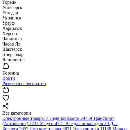
Торецк
Углегорск
Угледар
Украинск
Урзуф
Харцызск
Херсон
Чаплинка
Часов Яр
Шахтерск
Энергодар
Ясиноватая
Корзина
Войти
Разместить бесплатно
Все категории
Электронные товары
7
Недвижимость
29759
Транспорт
(Авторынок)
7737
Услуги
4721
Все для инвалидов
29
Для
Бизнеса
2657
Детские товары
3821
Электроника
11138
Мода и