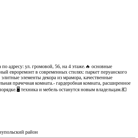
 адресу: ул. громовой, 56, на 4 этаже.🔥 основные
енный евроремонт в современных стилях: паркет перуанского
 элитные элементы декора из мрамора, качественные
ьная прачечная комната.- гардеробная комната, расширенное
порядке.🖥 техника и мебель останутся новым владельцам.💶
риупольский район