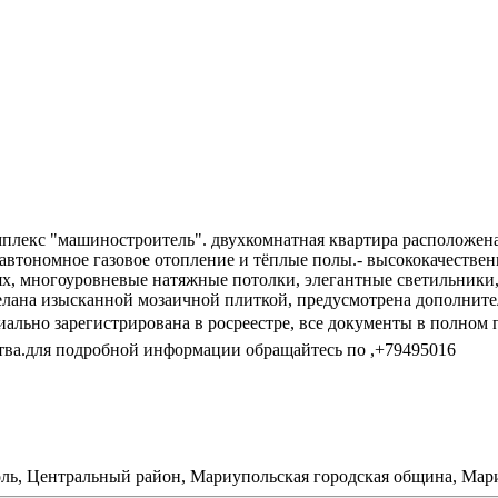
екс "машиностроитель". двухкомнатная квартира расположена по
.- автономное газовое отопление и тёплые полы.- высококачеств
х, многоуровневые натяжные потолки, элегантные светильники,
елана изысканной мозаичной плиткой, предусмотрена дополнител
иально зарегистрирована в росреестре, все документы в полном 
ства.для подробной информации обращайтесь по ,+79495016
поль, Центральный район, Мариупольская городская община, Ма