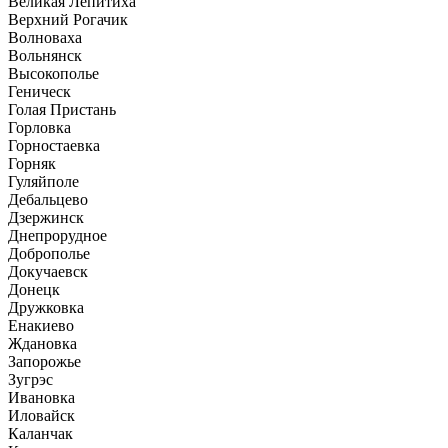
Великая Лепитиха
Верхний Рогачик
Волноваха
Вольнянск
Высокополье
Геническ
Голая Пристань
Горловка
Горностаевка
Горняк
Гуляйполе
Дебальцево
Дзержинск
Днепрорудное
Доброполье
Докучаевск
Донецк
Дружковка
Енакиево
Ждановка
Запорожье
Зугрэс
Ивановка
Иловайск
Каланчак