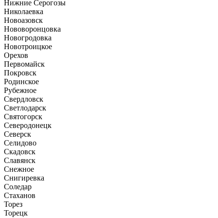
Нижние Серогозы
Николаевка
Новоазовск
Нововоронцовка
Новогродовка
Новотроицкое
Орехов
Первомайск
Покровск
Родинское
Рубежное
Свердловск
Светлодарск
Святогорск
Северодонецк
Северск
Селидово
Скадовск
Славянск
Снежное
Снигиревка
Соледар
Стаханов
Торез
Торецк