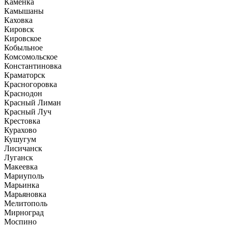
Каменка
Камышаны
Каховка
Кировск
Кировское
Кобыльное
Комсомольское
Константиновка
Краматорск
Красногоровка
Краснодон
Красный Лиман
Красный Луч
Крестовка
Курахово
Кушугум
Лисичанск
Луганск
Макеевка
Мариуполь
Марьинка
Марьяновка
Мелитополь
Мирноград
Моспино