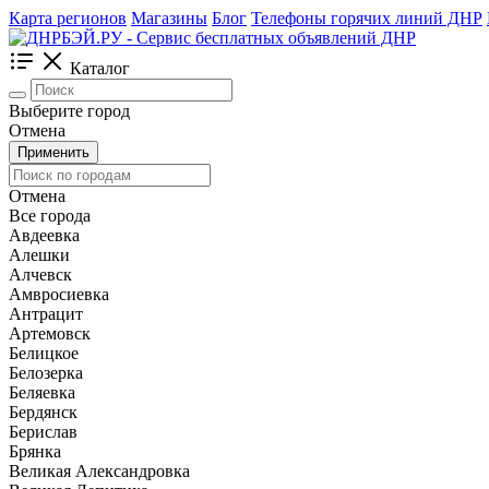
Карта регионов
Магазины
Блог
Телефоны горячих линий ДНР
Каталог
Выберите город
Отмена
Применить
Отмена
Все города
Авдеевка
Алешки
Алчевск
Амвросиевка
Антрацит
Артемовск
Белицкое
Белозерка
Беляевка
Бердянск
Берислав
Брянка
Великая Александровка