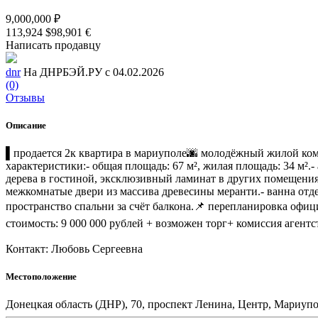
9,000,000 ₽
113,924 $
98,901 €
Написать продавцу
dnr
На ДНРБЭЙ.РУ с 04.02.2026
(0)
Отзывы
Описание
▌продается 2к квартира в мариуполе🌆 молодёжный жилой компл
характеристики:- общая площадь: 67 м², жилая площадь: 34 м²
дерева в гостиной, эксклюзивный ламинат в других помещения
межкомнатые двери из массива древесины меранти.- ванна отд
пространство спальни за счёт балкона.📌 перепланировка офиц
стоимость: 9 000 000 рублей + возможен торг+ комиссия агент
Контакт: Любовь Сергеевна
Местоположение
Донецкая область (ДНР), 70, проспект Ленина, Центр, Мариу