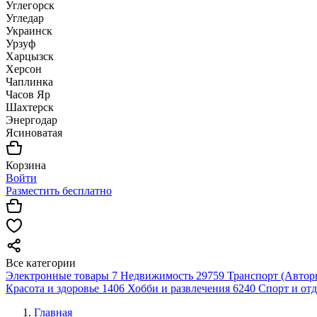
Углегорск
Угледар
Украинск
Урзуф
Харцызск
Херсон
Чаплинка
Часов Яр
Шахтерск
Энергодар
Ясиноватая
Корзина
Войти
Разместить бесплатно
Все категории
Электронные товары
7
Недвижимость
29759
Транспорт (Автор
Красота и здоровье
1406
Хобби и развлечения
6240
Спорт и от
Главная