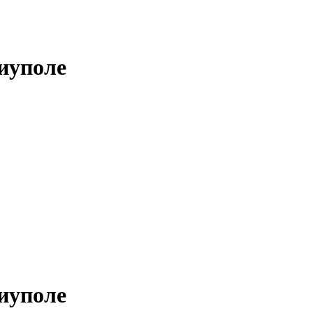
иуполе
иуполе