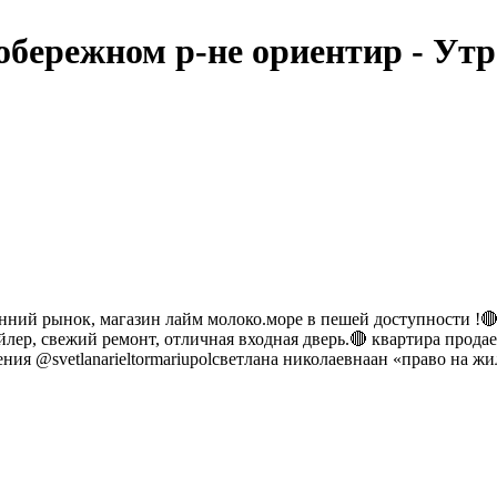
вобережном р-не ориентир - Ут
енний рынок, магазин лайм молоко.море в пешей доступности !🔴
йлер, свежий ремонт, отличная входная дверь.🔴 квартира прода
ния @svetlanarieltormariupolсветлана николаевнаан «право на жи