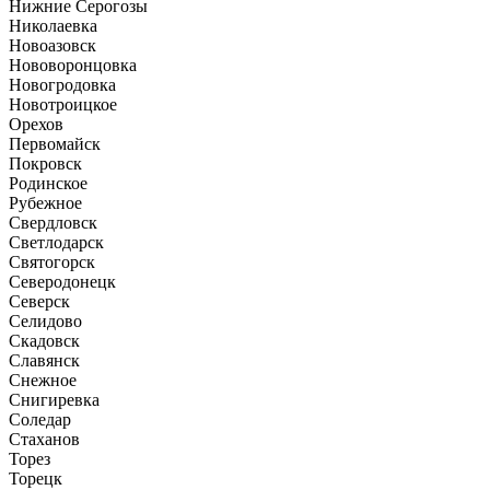
Нижние Серогозы
Николаевка
Новоазовск
Нововоронцовка
Новогродовка
Новотроицкое
Орехов
Первомайск
Покровск
Родинское
Рубежное
Свердловск
Светлодарск
Святогорск
Северодонецк
Северск
Селидово
Скадовск
Славянск
Снежное
Снигиревка
Соледар
Стаханов
Торез
Торецк