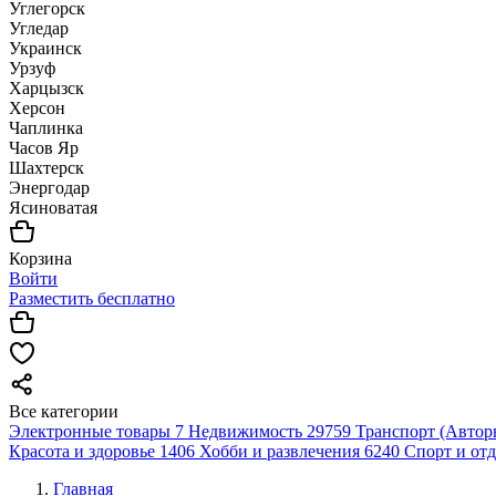
Углегорск
Угледар
Украинск
Урзуф
Харцызск
Херсон
Чаплинка
Часов Яр
Шахтерск
Энергодар
Ясиноватая
Корзина
Войти
Разместить бесплатно
Все категории
Электронные товары
7
Недвижимость
29759
Транспорт (Автор
Красота и здоровье
1406
Хобби и развлечения
6240
Спорт и от
Главная