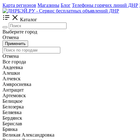
Карта регионов
Магазины
Блог
Телефоны горячих линий ДНР
Каталог
Выберите город
Отмена
Применить
Отмена
Все города
Авдеевка
Алешки
Алчевск
Амвросиевка
Антрацит
Артемовск
Белицкое
Белозерка
Беляевка
Бердянск
Берислав
Брянка
Великая Александровка