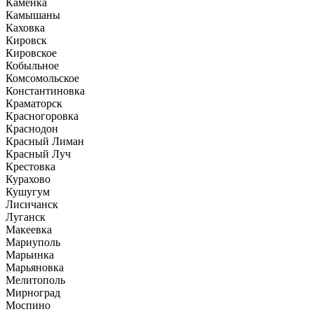
Каменка
Камышаны
Каховка
Кировск
Кировское
Кобыльное
Комсомольское
Константиновка
Краматорск
Красногоровка
Краснодон
Красный Лиман
Красный Луч
Крестовка
Курахово
Кушугум
Лисичанск
Луганск
Макеевка
Мариуполь
Марьинка
Марьяновка
Мелитополь
Мирноград
Моспино