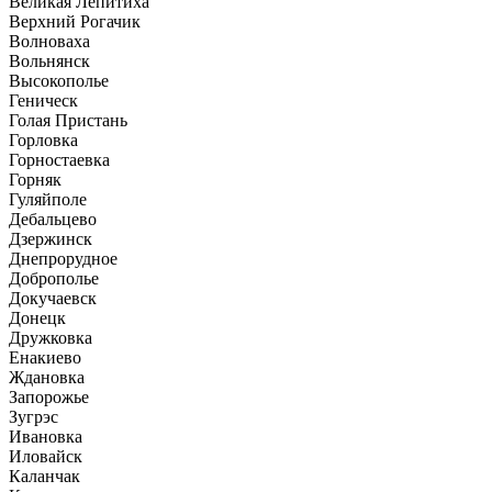
Великая Лепитиха
Верхний Рогачик
Волноваха
Вольнянск
Высокополье
Геническ
Голая Пристань
Горловка
Горностаевка
Горняк
Гуляйполе
Дебальцево
Дзержинск
Днепрорудное
Доброполье
Докучаевск
Донецк
Дружковка
Енакиево
Ждановка
Запорожье
Зугрэс
Ивановка
Иловайск
Каланчак