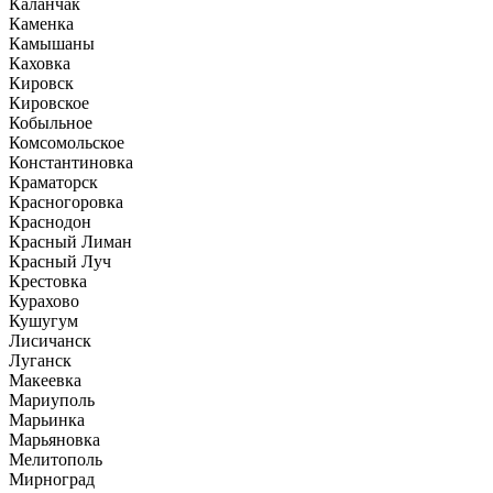
Каланчак
Каменка
Камышаны
Каховка
Кировск
Кировское
Кобыльное
Комсомольское
Константиновка
Краматорск
Красногоровка
Краснодон
Красный Лиман
Красный Луч
Крестовка
Курахово
Кушугум
Лисичанск
Луганск
Макеевка
Мариуполь
Марьинка
Марьяновка
Мелитополь
Мирноград