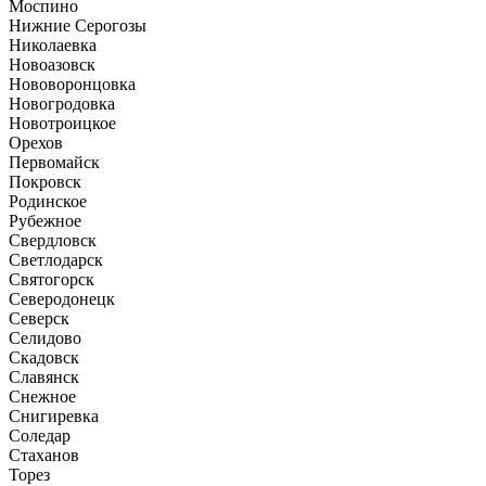
Моспино
Нижние Серогозы
Николаевка
Новоазовск
Нововоронцовка
Новогродовка
Новотроицкое
Орехов
Первомайск
Покровск
Родинское
Рубежное
Свердловск
Светлодарск
Святогорск
Северодонецк
Северск
Селидово
Скадовск
Славянск
Снежное
Снигиревка
Соледар
Стаханов
Торез