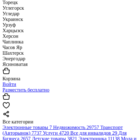
Торецк
Углегорск
Угледар
Украинск
Урзуф
Харцызск
Херсон
Чаплинка
Часов Яр
Шахтерск
Энергодар
Ясиноватая
Корзина
Войти
Разместить бесплатно
Все категории
Электронные товары
7
Недвижимость
29757
Транспорт
(Авторынок)
7737
Услуги
4720
Все для инвалидов
29
Для
Бизнеса
2657
Детские товары
3821
Электроника
11138
Мода и