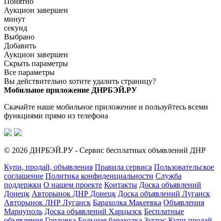
Понятно
Аукцион завершен
минут
секунд
Выбрано
Добавить
Аукцион завершен
Скрыть параметры
Все параметры
Вы действительно хотите удалить страницу?
Мобильное приложение ДНРБЭЙ.РУ
Скачайте наше мобильное приложение и пользуйтесь всеми
функциями прямо из телефона
© 2026 ДНРБЭЙ.РУ - Сервис бесплатных объявлений ДНР
Купи, продай, объявления
Правила сервиса
Пользовательское
соглашение
Политика конфиденциальности
Служба
поддержки
О нашем проекте
Контакты
Доска объявлений
Донецк
Авторынок ДНР Донецк
Доска объявлений Луганск
Авторынок ЛНР Луганск
Барахолка Макеевка
Объявления
Мариуполь
Доска объявлений Харцызск
Бесплатные
объявления Горловка
Большая барахолка Зугрэс
Купи продай