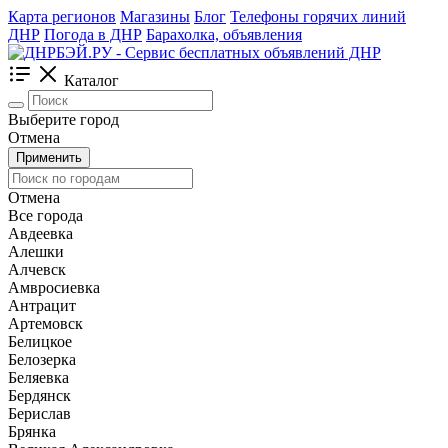
Карта регионов
Магазины
Блог
Телефоны горячих линий
ДНР
Погода в ДНР
Барахолка, объявления
Каталог
Выберите город
Отмена
Применить
Отмена
Все города
Авдеевка
Алешки
Алчевск
Амвросиевка
Антрацит
Артемовск
Белицкое
Белозерка
Беляевка
Бердянск
Берислав
Брянка