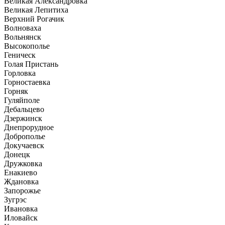
Великая Александровка
Великая Лепитиха
Верхний Рогачик
Волноваха
Вольнянск
Высокополье
Геническ
Голая Пристань
Горловка
Горностаевка
Горняк
Гуляйполе
Дебальцево
Дзержинск
Днепрорудное
Доброполье
Докучаевск
Донецк
Дружковка
Енакиево
Ждановка
Запорожье
Зугрэс
Ивановка
Иловайск