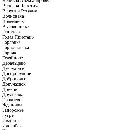
Великая Александровка
Великая Лепитиха
Верхний Рогачик
Волноваха
Вольнянск
Высокополье
Геническ
Голая Пристань
Горловка
Горностаевка
Горняк
Гуляйполе
Дебальцево
Дзержинск
Днепрорудное
Доброполье
Докучаевск
Донецк
Дружковка
Енакиево
Ждановка
Запорожье
Зугрэс
Ивановка
Иловайск