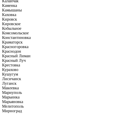
Каланчак
Каменка
Камышаны
Каховка
Кировск
Кировское
Кобыльное
Комсомольское
Константиновка
Краматорск
Красногоровка
Краснодон
Красный Лиман
Красный Луч
Крестовка
Курахово
Кушугум
Лисичанск
Луганск
Макеевка
Мариуполь
Марьинка
Марьяновка
Мелитополь
Мирноград