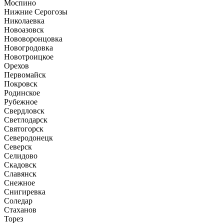
Моспино
Нижние Серогозы
Николаевка
Новоазовск
Нововоронцовка
Новогродовка
Новотроицкое
Орехов
Первомайск
Покровск
Родинское
Рубежное
Свердловск
Светлодарск
Святогорск
Северодонецк
Северск
Селидово
Скадовск
Славянск
Снежное
Снигиревка
Соледар
Стаханов
Торез