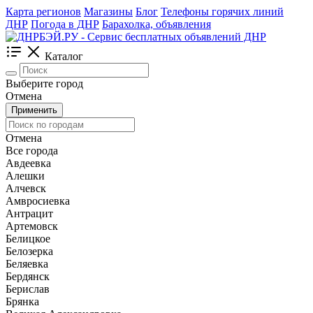
Карта регионов
Магазины
Блог
Телефоны горячих линий
ДНР
Погода в ДНР
Барахолка, объявления
Каталог
Выберите город
Отмена
Применить
Отмена
Все города
Авдеевка
Алешки
Алчевск
Амвросиевка
Антрацит
Артемовск
Белицкое
Белозерка
Беляевка
Бердянск
Берислав
Брянка