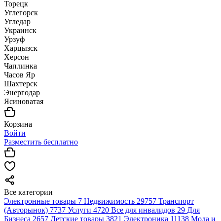
Торецк
Углегорск
Угледар
Украинск
Урзуф
Харцызск
Херсон
Чаплинка
Часов Яр
Шахтерск
Энергодар
Ясиноватая
Корзина
Войти
Разместить бесплатно
Все категории
Электронные товары
7
Недвижимость
29757
Транспорт
(Авторынок)
7737
Услуги
4720
Все для инвалидов
29
Для
Бизнеса
2657
Детские товары
3821
Электроника
11138
Мода и