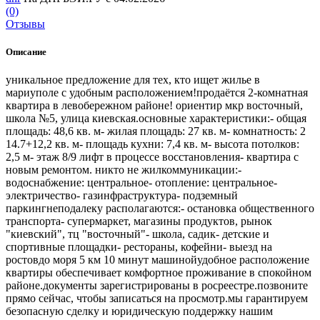
(0)
Отзывы
Описание
уникальное предложение для тех, кто ищет жилье в
мариуполе с удобным расположением!продаётся 2-комнатная
квартира в левобережном районе! ориентир мкр восточный,
школа №5, улица киевская.основные характеристики:- общая
площадь: 48,6 кв. м- жилая площадь: 27 кв. м- комнатность: 2
14.7+12,2 кв. м- площадь кухни: 7,4 кв. м- высота потолков:
2,5 м- этаж 8/9 лифт в процессе восстановления- квартира с
новым ремонтом. никто не жилкоммуникации:-
водоснабжение: центральное- отопление: центральное-
электричество- газинфраструктура- подземный
паркингнеподалеку располагаются:- остановка общественного
транспорта- супермаркет, магазины продуктов, рынок
"киевский", тц "восточный"- школа, садик- детские и
спортивные площадки- рестораны, кофейни- выезд на
ростовдо моря 5 км 10 минут машинойудобное расположение
квартиры обеспечивает комфортное проживание в спокойном
районе.документы зарегистрированы в росреестре.позвоните
прямо сейчас, чтобы записаться на просмотр.мы гарантируем
безопасную сделку и юридическую поддержку нашим