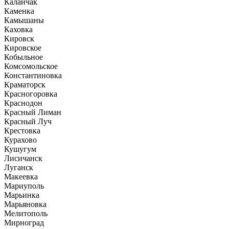
Каланчак
Каменка
Камышаны
Каховка
Кировск
Кировское
Кобыльное
Комсомольское
Константиновка
Краматорск
Красногоровка
Краснодон
Красный Лиман
Красный Луч
Крестовка
Курахово
Кушугум
Лисичанск
Луганск
Макеевка
Мариуполь
Марьинка
Марьяновка
Мелитополь
Мирноград