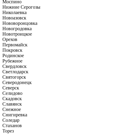
Моспино
Нижние Серогозы
Николаевка
Новоазовск
Нововоронцовка
Новогродовка
Новотроицкое
Орехов
Первомайск
Покровск
Родинское
Рубежное
Свердловск
Светлодарск
Святогорск
Северодонецк
Северск
Селидово
Скадовск
Славянск
Снежное
Снигиревка
Соледар
Стаханов
Торез