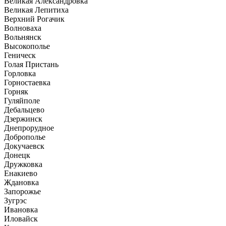
Великая Александровка
Великая Лепитиха
Верхний Рогачик
Волноваха
Вольнянск
Высокополье
Геническ
Голая Пристань
Горловка
Горностаевка
Горняк
Гуляйполе
Дебальцево
Дзержинск
Днепрорудное
Доброполье
Докучаевск
Донецк
Дружковка
Енакиево
Ждановка
Запорожье
Зугрэс
Ивановка
Иловайск