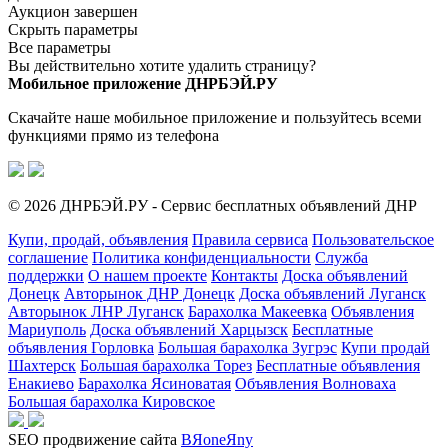
Аукцион завершен
Скрыть параметры
Все параметры
Вы действительно хотите удалить страницу?
Мобильное приложение ДНРБЭЙ.РУ
Скачайте наше мобильное приложение и пользуйтесь всеми
функциями прямо из телефона
© 2026 ДНРБЭЙ.РУ - Сервис бесплатных объявлений ДНР
Купи, продай, объявления
Правила сервиса
Пользовательское
соглашение
Политика конфиденциальности
Служба
поддержки
О нашем проекте
Контакты
Доска объявлений
Донецк
Авторынок ДНР Донецк
Доска объявлений Луганск
Авторынок ЛНР Луганск
Барахолка Макеевка
Объявления
Мариуполь
Доска объявлений Харцызск
Бесплатные
объявления Горловка
Большая барахолка Зугрэс
Купи продай
Шахтерск
Большая барахолка Торез
Бесплатные объявления
Енакиево
Барахолка Ясиноватая
Объявления Волноваха
Большая барахолка Кировское
SEO продвижение сайта
BЯoneЯny