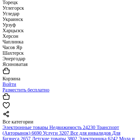
Торецк
Углегорск
Угледар
Украинск
Урзуф
Харцызск
Херсон
Чаплинка
Часов Яр
Шахтерск
Энергодар
Ясиноватая
Корзина
Войти
Разместить бесплатно
Все категории
Электронные товары
Недвижимость
24230
Транспорт
(Авторынок)
6690
Услуги
3207
Все для инвалидов
Для
Бизнеса
2657
Детские товары
3802
Электроника
6242
Мода и