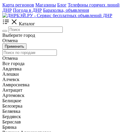
Карта регионов
Магазины
Блог
Телефоны горячих линий
ДНР
Погода в ДНР
Барахолка, объявления
Каталог
Выберите город
Отмена
Применить
Отмена
Все города
Авдеевка
Алешки
Алчевск
Амвросиевка
Антрацит
Артемовск
Белицкое
Белозерка
Беляевка
Бердянск
Берислав
Брянка