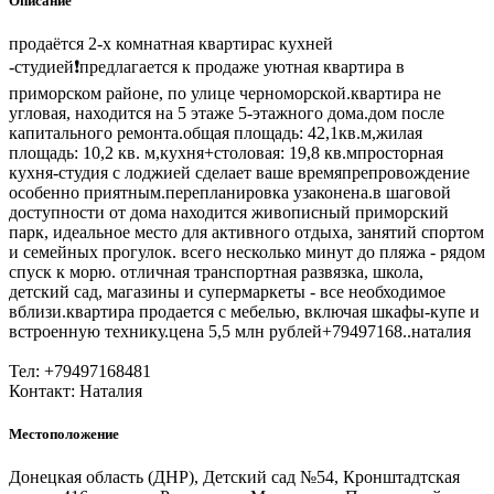
Описание
продаëтся 2-х комнатная квартирас кухней
-студией❗предлагается к продаже уютная квартира в
приморском районе, по улице черноморской.квартира не
угловая, находится на 5 этаже 5-этажного дома.дом после
капитального ремонта.общая площадь: 42,1кв.м,жилая
площадь: 10,2 кв. м,кухня+столовая: 19,8 кв.мпросторная
кухня-студия с лоджией сделает ваше времяпрепровождение
особенно приятным.перепланировка узаконена.в шаговой
доступности от дома находится живописный приморский
парк, идеальное место для активного отдыха, занятий спортом
и семейных прогулок. всего несколько минут до пляжа - рядом
спуск к морю. отличная транспортная развязка, школа,
детский сад, магазины и супермаркеты - все необходимое
вблизи.квартира продается с мебелью, включая шкафы-купе и
встроенную технику.цена 5,5 млн рублей+79497168..наталия
Тел: +79497168481
Контакт: Наталия
Местоположение
Донецкая область (ДНР), Детский сад №54, Кронштадтская