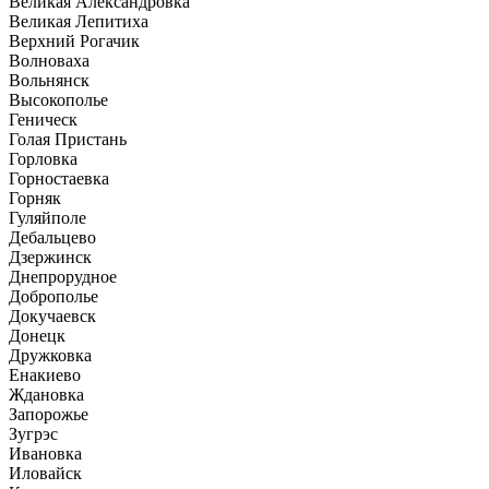
Великая Александровка
Великая Лепитиха
Верхний Рогачик
Волноваха
Вольнянск
Высокополье
Геническ
Голая Пристань
Горловка
Горностаевка
Горняк
Гуляйполе
Дебальцево
Дзержинск
Днепрорудное
Доброполье
Докучаевск
Донецк
Дружковка
Енакиево
Ждановка
Запорожье
Зугрэс
Ивановка
Иловайск