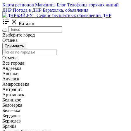
Карта регионов
Магазины
Блог
Телефоны горячих линий
ДНР
Погода в ДНР
Барахолка, объявления
Каталог
Выберите город
Отмена
Применить
Отмена
Все города
Авдеевка
Алешки
Алчевск
Амвросиевка
Антрацит
Артемовск
Белицкое
Белозерка
Беляевка
Бердянск
Берислав
Брянка