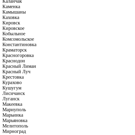
Каланчак
Каменка
Камышаны
Каховка
Кировск
Кировское
Кобыльное
Комсомольское
Константиновка
Краматорск
Красногоровка
Краснодон
Красный Лиман
Красный Луч
Крестовка
Курахово
Кушугум
Лисичанск
Луганск
Макеевка
Мариуполь
Марьинка
Марьяновка
Мелитополь
Мирноград