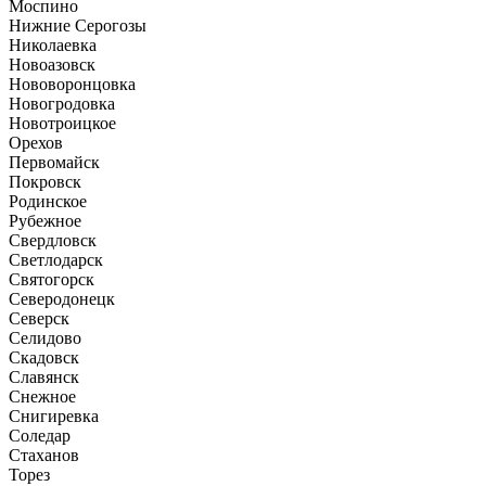
Моспино
Нижние Серогозы
Николаевка
Новоазовск
Нововоронцовка
Новогродовка
Новотроицкое
Орехов
Первомайск
Покровск
Родинское
Рубежное
Свердловск
Светлодарск
Святогорск
Северодонецк
Северск
Селидово
Скадовск
Славянск
Снежное
Снигиревка
Соледар
Стаханов
Торез