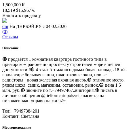
1,500,000 ₽
18,519 $
15,957 €
Написать продавцу
dnr
На ДНРБЭЙ.РУ с 04.02.2026
(0)
Отзывы
Описание
🔴 продаётся 1 комнатная квартира гостиного типа в
приморском районе по проспекту строителей.море в пешей
доступности !🔴 4 этаж 5 этажного дома.общая площадь 18 м2.
в квартире большая ванна, пластиковые окна, новые
радиаторы , новая железная входная дверь.🔴 отличное место.
рядом школ, садик, магазины, остановки, рынок.🔵 цена 1,5
млн. руб.🔴 звоните по т.+79497467..виктория.🔴 писать в
личные сообщения @rieltormariupolsvetlanaсветлана
николаевнаан «право на жильё»
Тел: +79497384201
Контакт: Светлана
Местоположение