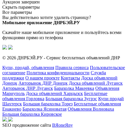
Аукцион завершен
Скрыть параметры
Все параметры
Вы действительно хотите удалить страницу?
Мобильное приложение ДНРБЭЙ.РУ
Скачайте наше мобильное приложение и пользуйтесь всеми
функциями прямо из телефона
© 2026 ДНРБЭЙ.РУ - Сервис бесплатных объявлений ДНР
Купи, продай, объявления
Правила сервиса
Пользовательское
соглашение
Политика конфиденциальности
Служба
поддержки
О нашем проекте
Контакты
Доска объявлений
Донецк
Авторынок ДНР Донецк
Доска объявлений Луганск
Авторынок ЛНР Луганск
Барахолка Макеевка
Объявления
Мариуполь
Доска объявлений Харцызск
Бесплатные
объявления Горловка
Большая барахолка Зугрэс
Купи продай
Шахтерск
Большая барахолка Торез
Бесплатные объявления
Енакиево
Барахолка Ясиноватая
Объявления Волноваха
Большая барахолка Кировское
SEO продвижение сайта
BЯoneЯny