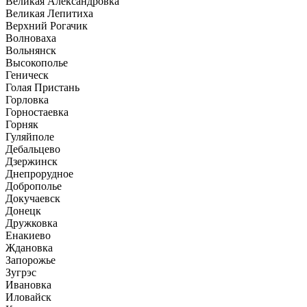
Великая Александровка
Великая Лепитиха
Верхний Рогачик
Волноваха
Вольнянск
Высокополье
Геническ
Голая Пристань
Горловка
Горностаевка
Горняк
Гуляйполе
Дебальцево
Дзержинск
Днепрорудное
Доброполье
Докучаевск
Донецк
Дружковка
Енакиево
Ждановка
Запорожье
Зугрэс
Ивановка
Иловайск