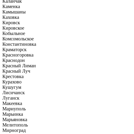
Каланчак
Каменка
Камышаны
Каховка
Кировск
Кировское
Кобыльное
Комсомольское
Константиновка
Краматорск
Красногоровка
Краснодон
Красный Лиман
Красный Луч
Крестовка
Курахово
Кушугум
Лисичанск
Луганск
Макеевка
Мариуполь
Марьинка
Марьяновка
Мелитополь
Мирноград