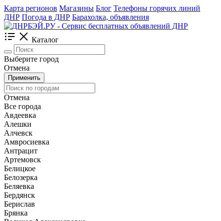
Карта регионов
Магазины
Блог
Телефоны горячих линий
ДНР
Погода в ДНР
Барахолка, объявления
Каталог
Выберите город
Отмена
Применить
Отмена
Все города
Авдеевка
Алешки
Алчевск
Амвросиевка
Антрацит
Артемовск
Белицкое
Белозерка
Беляевка
Бердянск
Берислав
Брянка