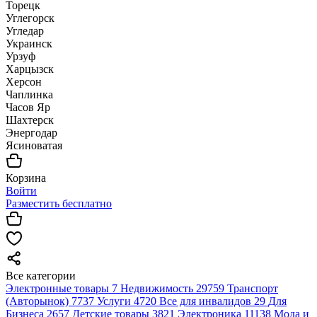
Торецк
Углегорск
Угледар
Украинск
Урзуф
Харцызск
Херсон
Чаплинка
Часов Яр
Шахтерск
Энергодар
Ясиноватая
Корзина
Войти
Разместить бесплатно
Все категории
Электронные товары
7
Недвижимость
29759
Транспорт
(Авторынок)
7737
Услуги
4720
Все для инвалидов
29
Для
Бизнеса
2657
Детские товары
3821
Электроника
11138
Мода и