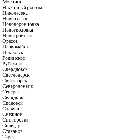
Моспино
Нижние Серогозы
Николаевка
Новоазовск
Нововоронцовка
Новогродовка
Новотроицкое
Орехов
Первомайск
Покровск
Родинское
Рубежное
Свердловск
Светлодарск
Святогорск
Северодонецк
Северск
Селидово
Скадовск
Славянск
Снежное
Снигиревка
Соледар
Стаханов
Торез