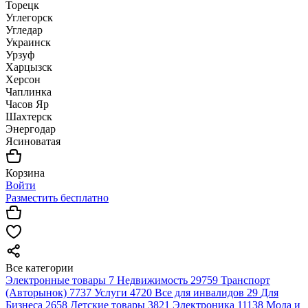
Торецк
Углегорск
Угледар
Украинск
Урзуф
Харцызск
Херсон
Чаплинка
Часов Яр
Шахтерск
Энергодар
Ясиноватая
Корзина
Войти
Разместить бесплатно
Все категории
Электронные товары
7
Недвижимость
29759
Транспорт
(Авторынок)
7737
Услуги
4720
Все для инвалидов
29
Для
Бизнеса
2658
Детские товары
3821
Электроника
11138
Мода и