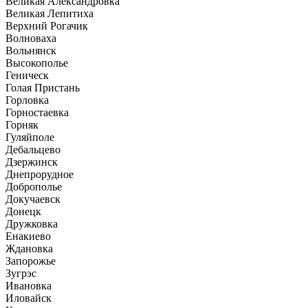
Великая Александровка
Великая Лепитиха
Верхний Рогачик
Волноваха
Вольнянск
Высокополье
Геническ
Голая Пристань
Горловка
Горностаевка
Горняк
Гуляйполе
Дебальцево
Дзержинск
Днепрорудное
Доброполье
Докучаевск
Донецк
Дружковка
Енакиево
Ждановка
Запорожье
Зугрэс
Ивановка
Иловайск