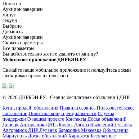
Понятно
Аукцион завершен
минут
секунд
Выбрано
Добавить
Аукцион завершен
Скрыть параметры
Все параметры
Вы действительно хотите удалить страницу?
Мобильное приложение ДНРБЭЙ.РУ
Скачайте наше мобильное приложение и пользуйтесь всеми
функциями прямо из телефона
© 2026 ДНРБЭЙ.РУ - Сервис бесплатных объявлений ДНР
Купи, продай, объявления
Правила сервиса
Пользовательское
соглашение
Политика конфиденциальности
Служба
поддержки
О нашем проекте
Контакты
Доска объявлений
Донецк
Авторынок ДНР Донецк
Доска объявлений Луганск
Авторынок ЛНР Луганск
Барахолка Макеевка
Объявления
Мариуполь
Доска объявлений Харцызск
Бесплатные