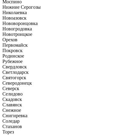
Моспино
Нижние Серогозы
Николаевка
Новоазовск
Нововоронцовка
Новогродовка
Новотроицкое
Орехов
Первомайск
Покровск
Родинское
Рубежное
Свердловск
Светлодарск
Святогорск
Северодонецк
Северск
Селидово
Скадовск
Славянск
Снежное
Снигиревка
Соледар
Стаханов
Торез