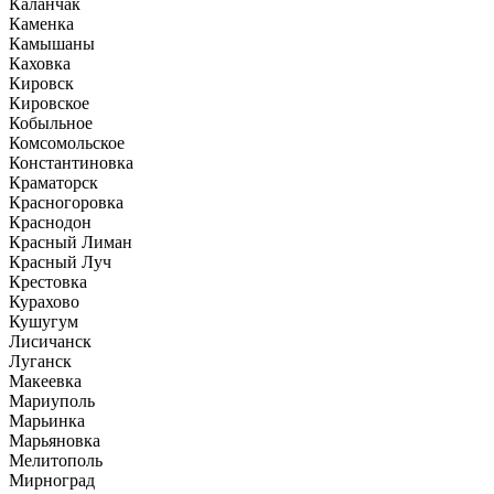
Каланчак
Каменка
Камышаны
Каховка
Кировск
Кировское
Кобыльное
Комсомольское
Константиновка
Краматорск
Красногоровка
Краснодон
Красный Лиман
Красный Луч
Крестовка
Курахово
Кушугум
Лисичанск
Луганск
Макеевка
Мариуполь
Марьинка
Марьяновка
Мелитополь
Мирноград