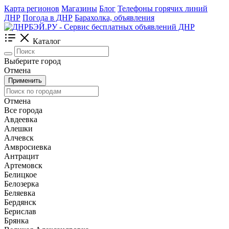
Карта регионов
Магазины
Блог
Телефоны горячих линий
ДНР
Погода в ДНР
Барахолка, объявления
Каталог
Выберите город
Отмена
Применить
Отмена
Все города
Авдеевка
Алешки
Алчевск
Амвросиевка
Антрацит
Артемовск
Белицкое
Белозерка
Беляевка
Бердянск
Берислав
Брянка