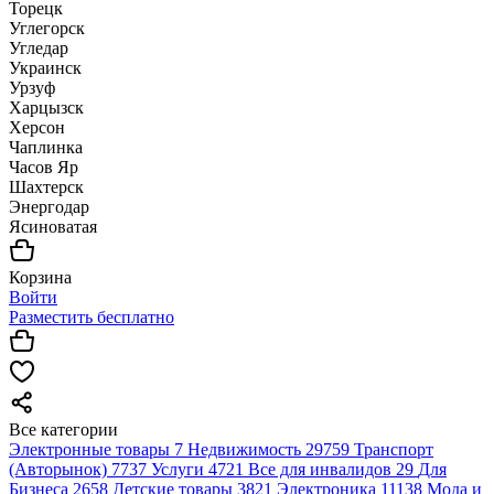
Торецк
Углегорск
Угледар
Украинск
Урзуф
Харцызск
Херсон
Чаплинка
Часов Яр
Шахтерск
Энергодар
Ясиноватая
Корзина
Войти
Разместить бесплатно
Все категории
Электронные товары
7
Недвижимость
29759
Транспорт
(Авторынок)
7737
Услуги
4721
Все для инвалидов
29
Для
Бизнеса
2658
Детские товары
3821
Электроника
11138
Мода и