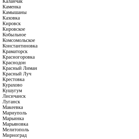
Каланчак
Каменка
Камышаны
Каховка
Кировск
Кировское
Кобыльное
Комсомольское
Константиновка
Краматорск
Красногоровка
Краснодон
Красный Лиман
Красный Луч
Крестовка
Курахово
Кушугум
Лисичанск
Луганск
Макеевка
Мариуполь
Марьинка
Марьяновка
Мелитополь
Мирноград