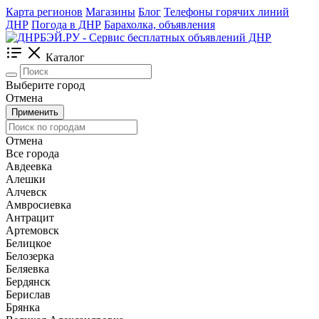
Карта регионов
Магазины
Блог
Телефоны горячих линий
ДНР
Погода в ДНР
Барахолка, объявления
Каталог
Выберите город
Отмена
Применить
Отмена
Все города
Авдеевка
Алешки
Алчевск
Амвросиевка
Антрацит
Артемовск
Белицкое
Белозерка
Беляевка
Бердянск
Берислав
Брянка