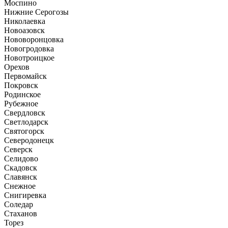
Моспино
Нижние Серогозы
Николаевка
Новоазовск
Нововоронцовка
Новогродовка
Новотроицкое
Орехов
Первомайск
Покровск
Родинское
Рубежное
Свердловск
Светлодарск
Святогорск
Северодонецк
Северск
Селидово
Скадовск
Славянск
Снежное
Снигиревка
Соледар
Стаханов
Торез