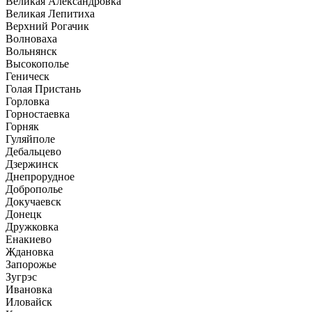
Великая Александровка
Великая Лепитиха
Верхний Рогачик
Волноваха
Вольнянск
Высокополье
Геническ
Голая Пристань
Горловка
Горностаевка
Горняк
Гуляйполе
Дебальцево
Дзержинск
Днепрорудное
Доброполье
Докучаевск
Донецк
Дружковка
Енакиево
Ждановка
Запорожье
Зугрэс
Ивановка
Иловайск