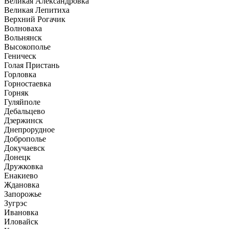
Великая Александровка
Великая Лепитиха
Верхний Рогачик
Волноваха
Вольнянск
Высокополье
Геническ
Голая Пристань
Горловка
Горностаевка
Горняк
Гуляйполе
Дебальцево
Дзержинск
Днепрорудное
Доброполье
Докучаевск
Донецк
Дружковка
Енакиево
Ждановка
Запорожье
Зугрэс
Ивановка
Иловайск