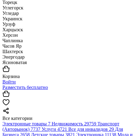
Торецк
Углегорск
Угледар
Украинск
Урзуф
Харцызск
Херсон
Чаплинка
Часов Яр
Шахтерск
Энергодар
Ясиноватая
Корзина
Войти
Разместить бесплатно
Все категории
Электронные товары
7
Недвижимость
29759
Транспорт
(Авторынок)
7737
Услуги
4721
Все для инвалидов
29
Для
Бизнеса
2658
Детские товары
3821
Электроника
11138
Мода и