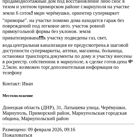
продамодноэтажный дом под восстановление либо снос в
тихом и уютном приморском районе г.мариуполя на участке
земли 6 соток❗ мкрн черёмушки, ориентир супермаркет
"приморье". на участке помимо дома находится гараж без
повреждений под легковое авто. участок ровной
прямоугольной формы без уклонов. земля
приватизирована❗❗❗к участку подведены газ, свет,
вода.центральная канализация не предусмотрена.в шаговой
доступности супермаркеты, аптеки, магазины, больница,
остановки транспорта.документы по дому и участку внесены
в росреестр. собственник в мариуполе, к сделке готов.цена 💸
2,5млн. возможен торг.дополнительная информация по
телефону
Контакт: Иван
Местоположение
Донецкая область (ДНР), 31, Латышева улица, Черёмушки,
Мариуполь, Приморский район, Мариупольская городская
община, Мариупольский район
Размещено: 09 февраля 2026, 09:16
Пожаловаться