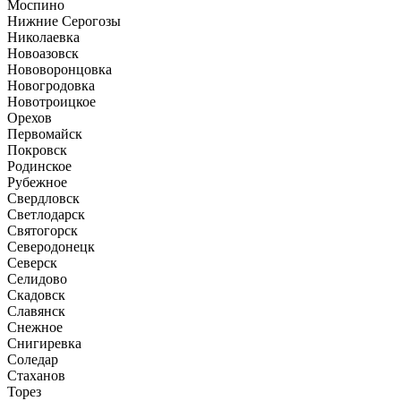
Моспино
Нижние Серогозы
Николаевка
Новоазовск
Нововоронцовка
Новогродовка
Новотроицкое
Орехов
Первомайск
Покровск
Родинское
Рубежное
Свердловск
Светлодарск
Святогорск
Северодонецк
Северск
Селидово
Скадовск
Славянск
Снежное
Снигиревка
Соледар
Стаханов
Торез