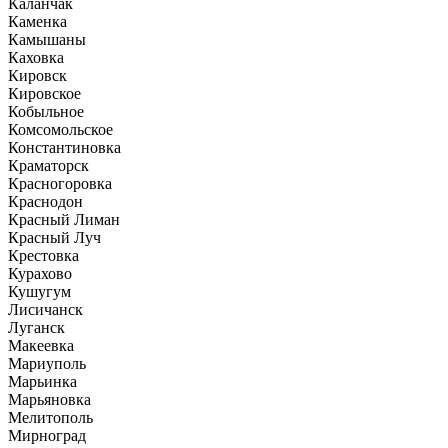
Каланчак
Каменка
Камышаны
Каховка
Кировск
Кировское
Кобыльное
Комсомольское
Константиновка
Краматорск
Красногоровка
Краснодон
Красный Лиман
Красный Луч
Крестовка
Курахово
Кушугум
Лисичанск
Луганск
Макеевка
Мариуполь
Марьинка
Марьяновка
Мелитополь
Мирноград