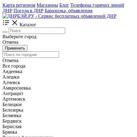
Карта регионов
Магазины
Блог
Телефоны горячих линий
ДНР
Погода в ДНР
Барахолка, объявления
Каталог
Выберите город
Отмена
Применить
Отмена
Все города
Авдеевка
Алешки
Алчевск
Амвросиевка
Антрацит
Артемовск
Белицкое
Белозерка
Беляевка
Бердянск
Берислав
Брянка