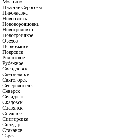
Моспино
Нижние Серогозы
Николаевка
Новоазовск
Нововоронцовка
Новогродовка
Новотроицкое
Орехов
Первомайск
Покровск
Родинское
Рубежное
Свердловск
Светлодарск
Святогорск
Северодонецк
Северск
Селидово
Скадовск
Славянск
Снежное
Снигиревка
Соледар
Стаханов
Торез