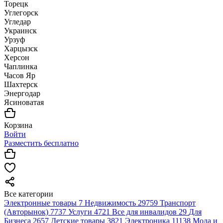
Торецк
Углегорск
Угледар
Украинск
Урзуф
Харцызск
Херсон
Чаплинка
Часов Яр
Шахтерск
Энергодар
Ясиноватая
Корзина
Войти
Разместить бесплатно
Все категории
Электронные товары
7
Недвижимость
29759
Транспорт
(Авторынок)
7737
Услуги
4721
Все для инвалидов
29
Для
Бизнеса
2657
Детские товары
3821
Электроника
11138
Мода и