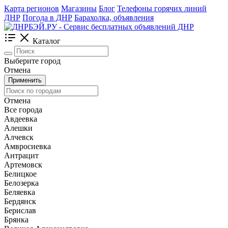
Карта регионов
Магазины
Блог
Телефоны горячих линий
ДНР
Погода в ДНР
Барахолка, объявления
Каталог
Выберите город
Отмена
Применить
Отмена
Все города
Авдеевка
Алешки
Алчевск
Амвросиевка
Антрацит
Артемовск
Белицкое
Белозерка
Беляевка
Бердянск
Берислав
Брянка