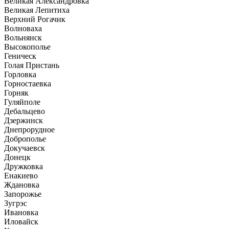
Великая Александровка
Великая Лепитиха
Верхний Рогачик
Волноваха
Вольнянск
Высокополье
Геническ
Голая Пристань
Горловка
Горностаевка
Горняк
Гуляйполе
Дебальцево
Дзержинск
Днепрорудное
Доброполье
Докучаевск
Донецк
Дружковка
Енакиево
Ждановка
Запорожье
Зугрэс
Ивановка
Иловайск