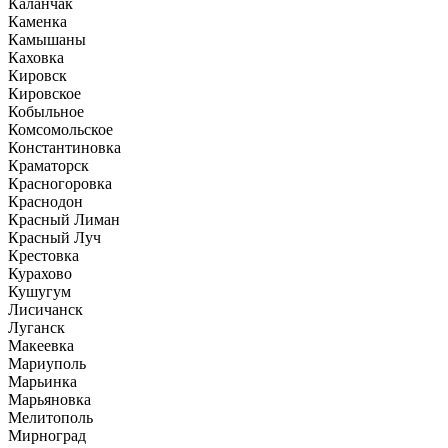
Каланчак
Каменка
Камышаны
Каховка
Кировск
Кировское
Кобыльное
Комсомольское
Константиновка
Краматорск
Красногоровка
Краснодон
Красный Лиман
Красный Луч
Крестовка
Курахово
Кушугум
Лисичанск
Луганск
Макеевка
Мариуполь
Марьинка
Марьяновка
Мелитополь
Мирноград