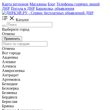
Карта регионов
Магазины
Блог
Телефоны горячих линий
ДНР
Погода в ДНР
Барахолка, объявления
Каталог
Выберите город
Отмена
Применить
Отмена
Все города
Авдеевка
Алешки
Алчевск
Амвросиевка
Антрацит
Артемовск
Белицкое
Белозерка
Беляевка
Бердянск
Берислав
Брянка