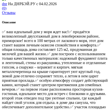
dnr
На ДНРБЭЙ.РУ с 04.02.2026
(0)
Отзывы
Описание
✅ ваш идеальный дом у моря ждет вас!✅ продаётся
великолепный двухэтажный дом в левобережном районе,
приморское! всего в 100 метрах от ласкового моря, этот дом
станет вашим личным оазисом спокойствия и комфорта.✅
общая площадь дома составляет 125 м2, продуманная до
мелочей для вашей жизни.✅ дом построен с использованием
только качественных материалов: надежный фундамент плита
и ленточный, стены из ракушняка, утепленные и отделанные
гипсом, а снаружи – керамзит и кирпич. мягкая
металлочерепица на крыше гарантирует уют круглый год,
зимой дом отлично сохраняет тепло, а летом в нем царит
приятная прохлада.✅ особую атмосферу создает действующий
камин, который станет центром притяжения для семейных
вечеров.✅ на первом этаже расположена просторная кухня-
гостиная, идеальное место для встреч с близкими и друзьями.
второй этаж отведен под три уютные спальни, где каждый
найдет свой уголок для отдыха. в доме два санузла, что
обеспечивает дополнительное удобство.✅ участок площадью