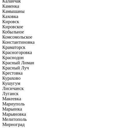
Каланчак
Каменка
Камышаны
Каховка
Кировск
Кировское
Кобыльное
Комсомольское
Константиновка
Краматорск
Красногоровка
Краснодон
Красный Лиман
Красный Луч
Крестовка
Курахово
Кушугум
Лисичанск
Луганск
Макеевка
Мариуполь
Марьинка
Марьяновка
Мелитополь
Мирноград