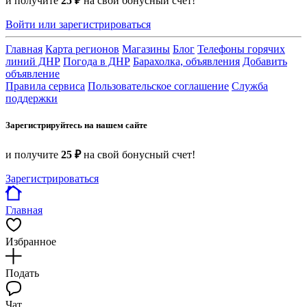
и получите
25 ₽
на свой бонусный счет!
Войти или зарегистрироваться
Главная
Карта регионов
Магазины
Блог
Телефоны горячих
линий ДНР
Погода в ДНР
Барахолка, объявления
Добавить
объявление
Правила сервиса
Пользовательское соглашение
Служба
поддержки
Зарегистрируйтесь на нашем сайте
и получите
25 ₽
на свой бонусный счет!
Зарегистрироваться
Главная
Избранное
Подать
Чат