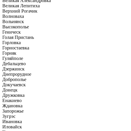
Великая Александровка
Великая Лепитиха
Верхний Рогачик
Волноваха
Вольнянск
Высокополье
Геническ
Голая Пристань
Горловка
Горностаевка
Горняк
Гуляйполе
Дебальцево
Дзержинск
Днепрорудное
Доброполье
Докучаевск
Донецк
Дружковка
Енакиево
Ждановка
Запорожье
Зугрэс
Ивановка
Иловайск