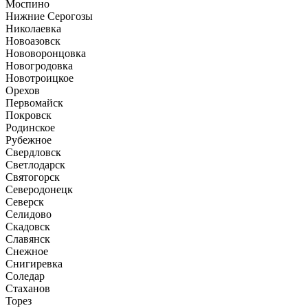
Моспино
Нижние Серогозы
Николаевка
Новоазовск
Нововоронцовка
Новогродовка
Новотроицкое
Орехов
Первомайск
Покровск
Родинское
Рубежное
Свердловск
Светлодарск
Святогорск
Северодонецк
Северск
Селидово
Скадовск
Славянск
Снежное
Снигиревка
Соледар
Стаханов
Торез