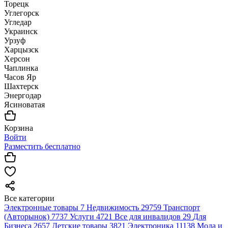
Торецк
Углегорск
Угледар
Украинск
Урзуф
Харцызск
Херсон
Чаплинка
Часов Яр
Шахтерск
Энергодар
Ясиноватая
Корзина
Войти
Разместить бесплатно
Все категории
Электронные товары
7
Недвижимость
29759
Транспорт
(Авторынок)
7737
Услуги
4721
Все для инвалидов
29
Для
Бизнеса
2657
Детские товары
3821
Электроника
11138
Мода и