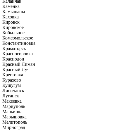
Каланчак
Каменка
Камышаны
Каховка
Кировск
Кировское
Кобыльное
Комсомольское
Константиновка
Краматорск
Красногоровка
Краснодон
Красный Лиман
Красный Луч
Крестовка
Курахово
Кушугум
Лисичанск
Луганск
Макеевка
Мариуполь
Марьинка
Марьяновка
Мелитополь
Мирноград