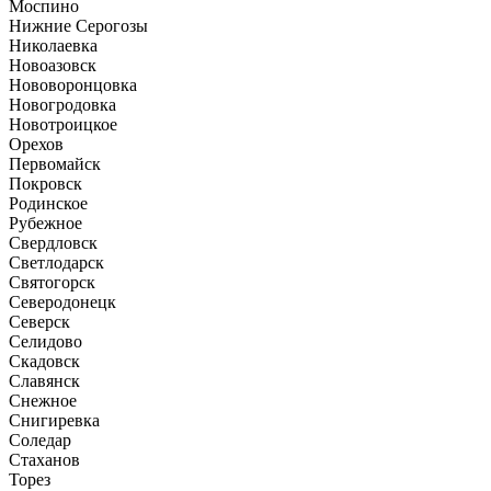
Моспино
Нижние Серогозы
Николаевка
Новоазовск
Нововоронцовка
Новогродовка
Новотроицкое
Орехов
Первомайск
Покровск
Родинское
Рубежное
Свердловск
Светлодарск
Святогорск
Северодонецк
Северск
Селидово
Скадовск
Славянск
Снежное
Снигиревка
Соледар
Стаханов
Торез