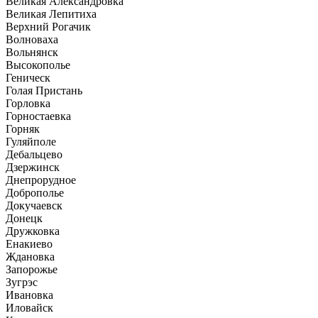
Великая Александровка
Великая Лепитиха
Верхний Рогачик
Волноваха
Вольнянск
Высокополье
Геническ
Голая Пристань
Горловка
Горностаевка
Горняк
Гуляйполе
Дебальцево
Дзержинск
Днепрорудное
Доброполье
Докучаевск
Донецк
Дружковка
Енакиево
Ждановка
Запорожье
Зугрэс
Ивановка
Иловайск