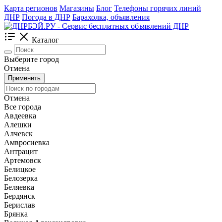
Карта регионов
Магазины
Блог
Телефоны горячих линий
ДНР
Погода в ДНР
Барахолка, объявления
Каталог
Выберите город
Отмена
Применить
Отмена
Все города
Авдеевка
Алешки
Алчевск
Амвросиевка
Антрацит
Артемовск
Белицкое
Белозерка
Беляевка
Бердянск
Берислав
Брянка