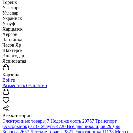
Торецк
Углегорск
Угледар
Украинск
Урзуф
Харцызск
Херсон
Чаплинка
Часов Яр
Шахтерск
Энергодар
Ясиноватая
Корзина
Войти
Разместить бесплатно
Все категории
Электронные товары
7
Недвижимость
29757
Транспорт
(Авторынок)
7737
Услуги
4720
Все для инвалидов
29
Для
Бизнеса
2657
Детские товары
3821
Электроника
11138
Мода и