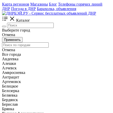
Карта регионов
Магазины
Блог
Телефоны горячих линий
ДНР
Погода в ДНР
Барахолка, объявления
Каталог
Выберите город
Отмена
Применить
Отмена
Все города
Авдеевка
Алешки
Алчевск
Амвросиевка
Антрацит
Артемовск
Белицкое
Белозерка
Беляевка
Бердянск
Берислав
Брянка