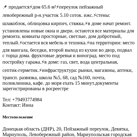
📌 продается⚡дом 65.6 м²⚡переулок пейзажный
левобережный р-н.участок 5.10 соток. ижс.⚡стены:
шлакоблок, облицовка кирпич, стяжка.⚡в доме начат ремонт.
установлены новые окна и двери. остаются все материалы для
ремонта. комнаты просторные, светлые, дом добротный,
теплый.⚡остается вся мебель и техника.⚡на территории: место
для мангала, беседки, второй выход из кухни во двор, подвал
с торца дома. фруктовые деревья и виноград. место под
постройку гаража.⚡в доме: газ, свет, вода центральная,
септик-герметик.⚡инфраструктура: рынки, магазины, аптеки,
трансп. развязка, школа №5, 68, сад №160, почта,
поликлиника, кафе. до моря ехать 15 минут.документы
зарегистрированы в росреестре
Тел: +79493774984
Контакт: Инна
Местоположение
Донецкая область (ДНР), 20, Пейзажный переулок, Девятка,
Мариуполь, Левобережный район, Мариупольская городская