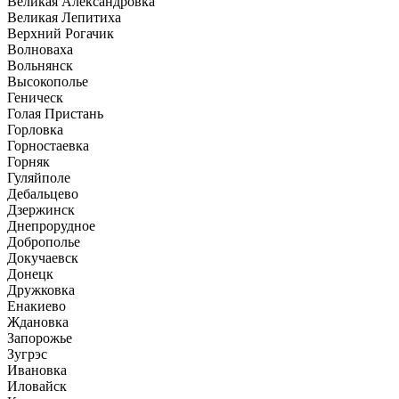
Великая Александровка
Великая Лепитиха
Верхний Рогачик
Волноваха
Вольнянск
Высокополье
Геническ
Голая Пристань
Горловка
Горностаевка
Горняк
Гуляйполе
Дебальцево
Дзержинск
Днепрорудное
Доброполье
Докучаевск
Донецк
Дружковка
Енакиево
Ждановка
Запорожье
Зугрэс
Ивановка
Иловайск