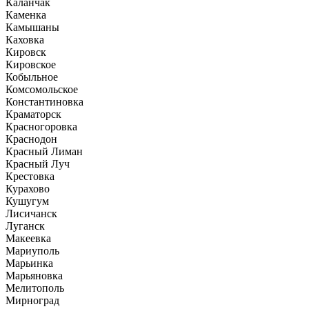
Каланчак
Каменка
Камышаны
Каховка
Кировск
Кировское
Кобыльное
Комсомольское
Константиновка
Краматорск
Красногоровка
Краснодон
Красный Лиман
Красный Луч
Крестовка
Курахово
Кушугум
Лисичанск
Луганск
Макеевка
Мариуполь
Марьинка
Марьяновка
Мелитополь
Мирноград