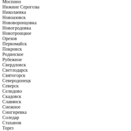
Моспино
Нижние Серогозы
Николаевка
Новоазовск
Нововоронцовка
Новогродовка
Новотроицкое
Орехов
Первомайск
Покровск
Родинское
Рубежное
Свердловск
Светлодарск
Святогорск
Северодонецк
Северск
Селидово
Скадовск
Славянск
Снежное
Снигиревка
Соледар
Стаханов
Торез