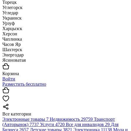
Торецк
Углегорск
Угледар
Украинск
Урзуф
Харцызск
Херсон
Чаплинка
Часов Яр
Шахтерск
Энергодар
Ясиноватая
Корзина
Войти
Разместить бесплатно
Все категории
Электронные товары
7
Недвижимость
29759
Транспорт
(Авторынок)
7737
Услуги
4720
Все для инвалидов
29
Для
Бизнеса
2657
Детские товары
3821
Электроника
11138
Мода и