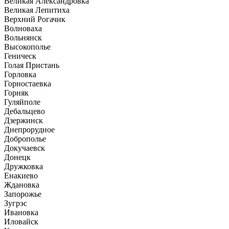
Великая Александровка
Великая Лепитиха
Верхний Рогачик
Волноваха
Вольнянск
Высокополье
Геническ
Голая Пристань
Горловка
Горностаевка
Горняк
Гуляйполе
Дебальцево
Дзержинск
Днепрорудное
Доброполье
Докучаевск
Донецк
Дружковка
Енакиево
Ждановка
Запорожье
Зугрэс
Ивановка
Иловайск