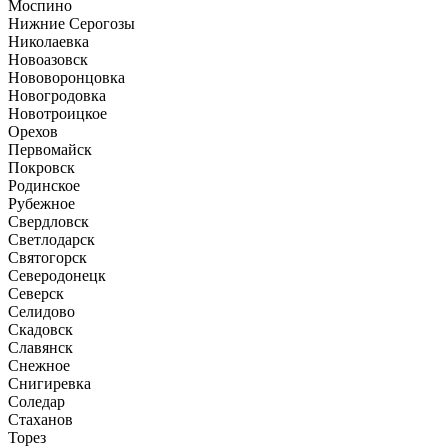
Моспино
Нижние Серогозы
Николаевка
Новоазовск
Нововоронцовка
Новогродовка
Новотроицкое
Орехов
Первомайск
Покровск
Родинское
Рубежное
Свердловск
Светлодарск
Святогорск
Северодонецк
Северск
Селидово
Скадовск
Славянск
Снежное
Снигиревка
Соледар
Стаханов
Торез