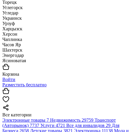
Торецк
Углегорск
Угледар
Украинск
Урзуф
Харцызск
Херсон
Чаплинка
Часов Яр
Шахтерск
Энергодар
Ясиноватая
Корзина
Войти
Разместить бесплатно
Все категории
Электронные товары
7
Недвижимость
29759
Транспорт
(Авторынок)
7737
Услуги
4721
Все для инвалидов
29
Для
Бизнеса
2658
Детские товары
3821
Электроника
11138
Мода и