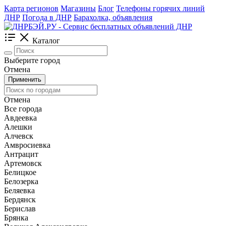
Карта регионов
Магазины
Блог
Телефоны горячих линий
ДНР
Погода в ДНР
Барахолка, объявления
Каталог
Выберите город
Отмена
Применить
Отмена
Все города
Авдеевка
Алешки
Алчевск
Амвросиевка
Антрацит
Артемовск
Белицкое
Белозерка
Беляевка
Бердянск
Берислав
Брянка