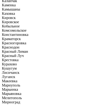
Каланчак
Каменка
Камышаны
Каховка
Кировск
Кировское
Кобыльное
Комсомольское
Константиновка
Краматорск
Красногоровка
Краснодон
Красный Лиман
Красный Луч
Крестовка
Курахово
Кушугум
Лисичанск
Луганск
Макеевка
Мариуполь
Марьинка
Марьяновка
Мелитополь
Мирноград