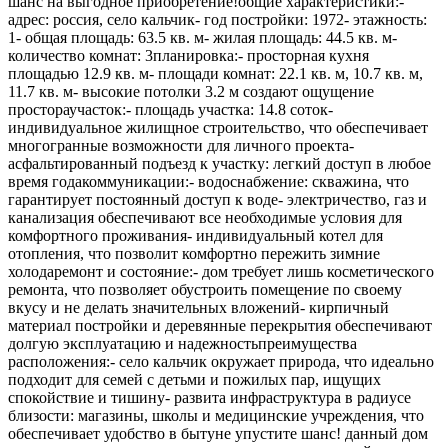
шанс на выгодное приобретение!общие характеристики:-
адрес: россия, село кальчик- год постройки: 1972- этажность:
1- общая площадь: 63.5 кв. м- жилая площадь: 44.5 кв. м-
количество комнат: 3планировка:- просторная кухня
площадью 12.9 кв. м- площади комнат: 22.1 кв. м, 10.7 кв. м,
11.7 кв. м- высокие потолки 3.2 м создают ощущение
простораучасток:- площадь участка: 14.8 соток-
индивидуальное жилищное строительство, что обеспечивает
многогранные возможности для личного проекта-
асфальтированный подъезд к участку: легкий доступ в любое
время годакоммуникации:- водоснабжение: скважина, что
гарантирует постоянный доступ к воде- электричество, газ и
канализация обеспечивают все необходимые условия для
комфортного проживания- индивидуальный котел для
отопления, что позволит комфортно пережить зимние
холодаремонт и состояние:- дом требует лишь косметического
ремонта, что позволяет обустроить помещение по своему
вкусу и не делать значительных вложений- кирпичный
материал постройки и деревянные перекрытия обеспечивают
долгую эксплуатацию и надежностьпреимущества
расположения:- село кальчик окружает природа, что идеально
подходит для семей с детьми и пожилых пар, ищущих
спокойствие и тишину- развита инфраструктура в радиусе
близости: магазины, школы и медицинские учреждения, что
обеспечивает удобство в бытуне упустите шанс! данный дом