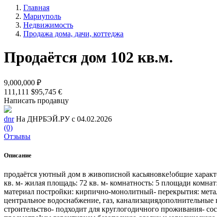
Главная
Мариуполь
Недвижимость
Продажа дома, дачи, коттеджа
Продаётся дом 102 кв.м.
9,000,000 ₽
111,111 $
95,745 €
Написать продавцу
dnr
На ДНРБЭЙ.РУ с 04.02.2026
(0)
Отзывы
Описание
продаётся уютный дом в живописной касьяновке!общие характери
кв. м- жилая площадь: 72 кв. м- комнатность: 5 площади комнат
материал постройки: кирпично-монолитный- перекрытия: металл
центральное водоснабжение, газ, канализациядополнительные п
строительство- подходит для круглогодичного проживания- сос