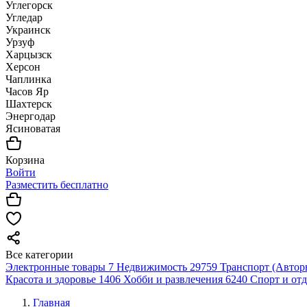
Углегорск
Угледар
Украинск
Урзуф
Харцызск
Херсон
Чаплинка
Часов Яр
Шахтерск
Энергодар
Ясиноватая
Корзина
Войти
Разместить бесплатно
Все категории
Электронные товары
7
Недвижимость
29759
Транспорт (Автор
Красота и здоровье
1406
Хобби и развлечения
6240
Спорт и от
Главная