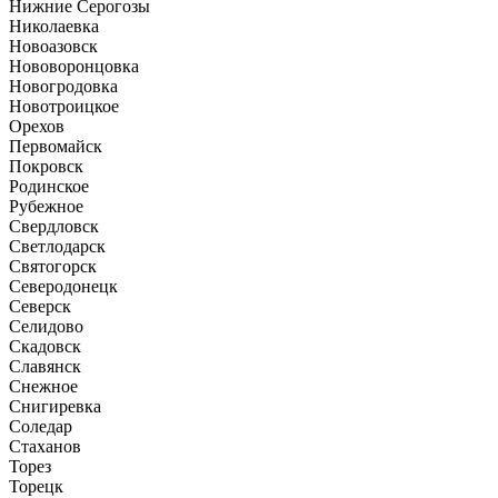
Нижние Серогозы
Николаевка
Новоазовск
Нововоронцовка
Новогродовка
Новотроицкое
Орехов
Первомайск
Покровск
Родинское
Рубежное
Свердловск
Светлодарск
Святогорск
Северодонецк
Северск
Селидово
Скадовск
Славянск
Снежное
Снигиревка
Соледар
Стаханов
Торез
Торецк