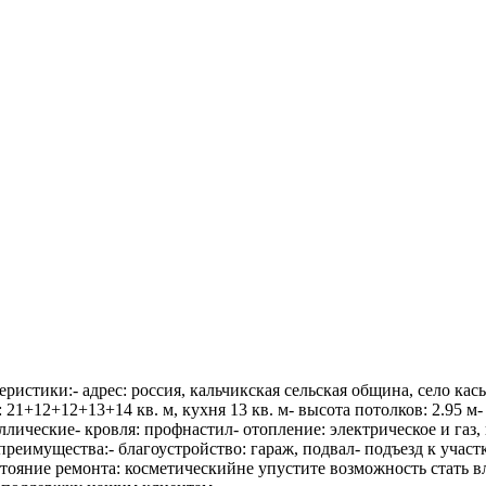
стики:- адрес: россия, кальчикская сельская община, село кась
: 21+12+12+13+14 кв. м, кухня 13 кв. м- высота потолков: 2.95 м
ические- кровля: профнастил- отопление: электрическое и газ,
реимущества:- благоустройство: гараж, подвал- подъезд к участ
тояние ремонта: косметическийне упустите возможность стать вл