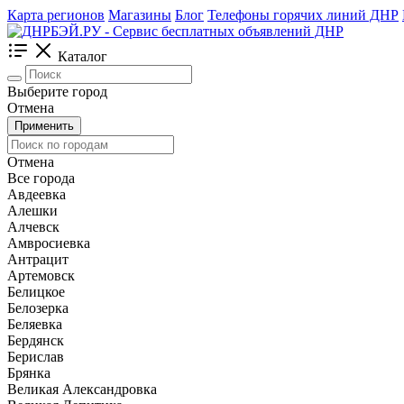
Карта регионов
Магазины
Блог
Телефоны горячих линий ДНР
Каталог
Выберите город
Отмена
Применить
Отмена
Все города
Авдеевка
Алешки
Алчевск
Амвросиевка
Антрацит
Артемовск
Белицкое
Белозерка
Беляевка
Бердянск
Берислав
Брянка
Великая Александровка