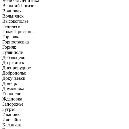
Великая Лепитиха
Верхний Рогачик
Волноваха
Вольнянск
Высокополье
Геническ
Голая Пристань
Горловка
Горностаевка
Горняк
Гуляйполе
Дебальцево
Дзержинск
Днепрорудное
Доброполье
Докучаевск
Донецк
Дружковка
Енакиево
Ждановка
Запорожье
Зугрэс
Ивановка
Иловайск
Каланчак