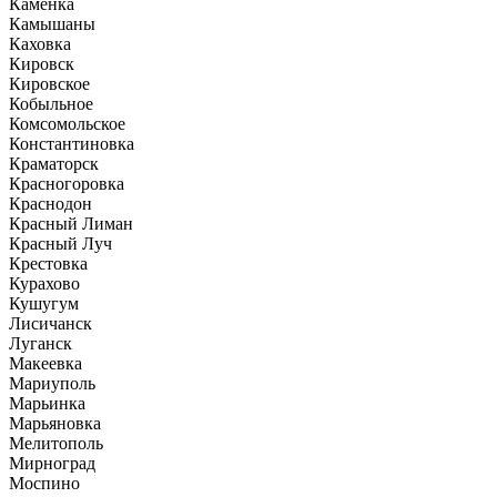
Каменка
Камышаны
Каховка
Кировск
Кировское
Кобыльное
Комсомольское
Константиновка
Краматорск
Красногоровка
Краснодон
Красный Лиман
Красный Луч
Крестовка
Курахово
Кушугум
Лисичанск
Луганск
Макеевка
Мариуполь
Марьинка
Марьяновка
Мелитополь
Мирноград
Моспино