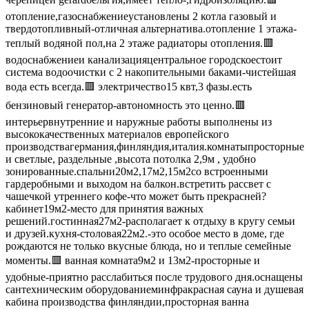
отопление,газоснабжениеустановлены 2 котла газовый и
твердотопливный-отличная альтернатива.отопление 1 этажа-
теплый водяной пол,на 2 этаже радиаторы отопления.🟥
водоснабжениеи канализацияцентральное городскоестоит
система водоочистки с 2 накопительными баками-чистейшая
вода есть всегда.🟥 электричество15 квт,3 фазы.есть
бензиновый генератор-автономность это ценно.🟥
интерьервнутренние и наружные работы выполнены из
высококачественных материалов европейского
производствагермания,финляндия,италия.комнатыпросторные
и светлые, раздельные ,высота потолка 2,9м , удобно
зонированные.спальни20м2,17м2,15м2со встроенными
гардеробными и выходом на балкон.встретить рассвет с
чашечкой утреннего кофе-что может быть прекрасней?
кабинет19м2-место для принятия важных
решений.гостинная27м2-располагает к отдыху в кругу семьи
и друзей.кухня-столовая22м2.-это особое место в доме, где
рождаются не только вкусные блюда, но и теплые семейные
моменты.🟥 ванная комната9м2 и 13м2-просторные и
удобные-приятно расслабиться после трудового дня.оснащены
сантехническим оборудованиеминфракрасная сауна и душевая
кабина производства финляндии,просторная ванна