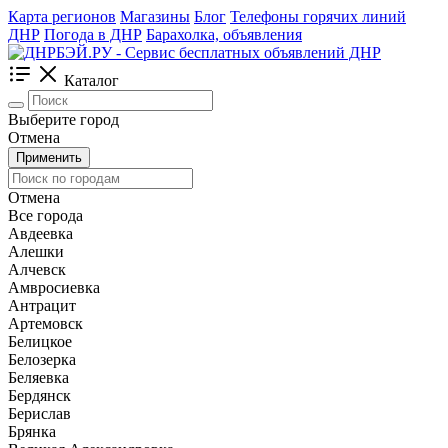
Карта регионов
Магазины
Блог
Телефоны горячих линий
ДНР
Погода в ДНР
Барахолка, объявления
Каталог
Выберите город
Отмена
Применить
Отмена
Все города
Авдеевка
Алешки
Алчевск
Амвросиевка
Антрацит
Артемовск
Белицкое
Белозерка
Беляевка
Бердянск
Берислав
Брянка