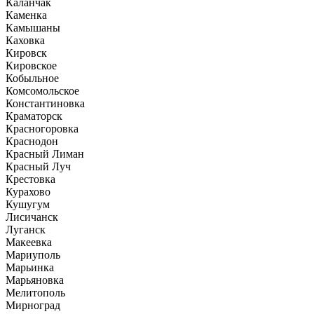
Каланчак
Каменка
Камышаны
Каховка
Кировск
Кировское
Кобыльное
Комсомольское
Константиновка
Краматорск
Красногоровка
Краснодон
Красный Лиман
Красный Луч
Крестовка
Курахово
Кушугум
Лисичанск
Луганск
Макеевка
Мариуполь
Марьинка
Марьяновка
Мелитополь
Мирноград