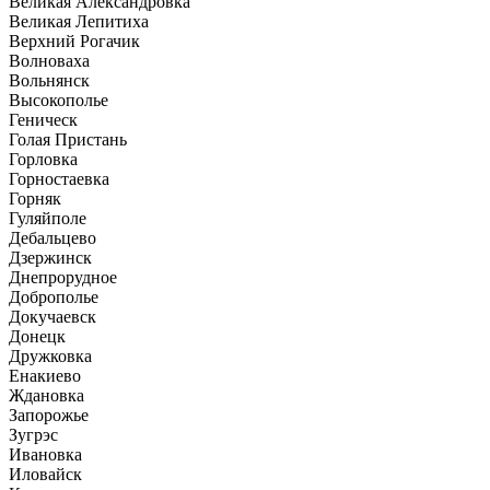
Великая Александровка
Великая Лепитиха
Верхний Рогачик
Волноваха
Вольнянск
Высокополье
Геническ
Голая Пристань
Горловка
Горностаевка
Горняк
Гуляйполе
Дебальцево
Дзержинск
Днепрорудное
Доброполье
Докучаевск
Донецк
Дружковка
Енакиево
Ждановка
Запорожье
Зугрэс
Ивановка
Иловайск