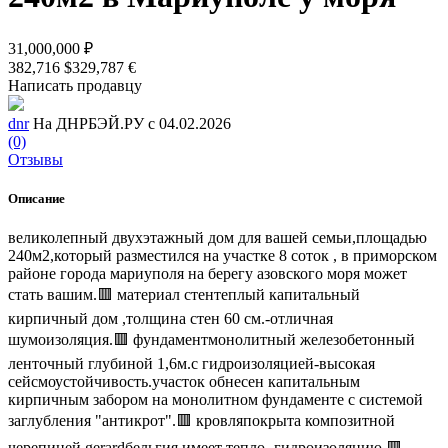
31,000,000 ₽
382,716 $
329,787 €
Написать продавцу
dnr
На ДНРБЭЙ.РУ с 04.02.2026
(0)
Отзывы
Описание
великолепный двухэтажный дом для вашей семьи,площадью
240м2,который разместился на участке 8 соток , в приморском
районе города мариуполя на берегу азовского моря может
стать вашим.🟥 материал стентеплый капитальный
кирпичный дом ,толщина стен 60 см.-отличная
шумоизоляция.🟥 фундаментмонолитный железобетонный
ленточный глубиной 1,6м.с гидроизоляцией-высокая
сейсмоустойчивость.участок обнесен капитальным
кирпичным забором на монолитном фундаменте с системой
заглубления "антикрот".🟥 кровляпокрыта композитной
черепицей gerardбельгия,имеет тепло-,гидроизоляцию.🟥