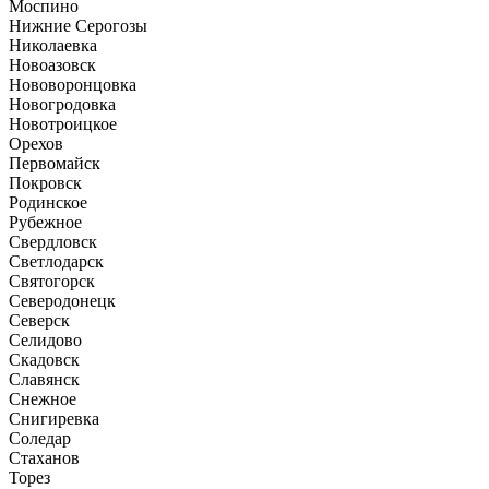
Моспино
Нижние Серогозы
Николаевка
Новоазовск
Нововоронцовка
Новогродовка
Новотроицкое
Орехов
Первомайск
Покровск
Родинское
Рубежное
Свердловск
Светлодарск
Святогорск
Северодонецк
Северск
Селидово
Скадовск
Славянск
Снежное
Снигиревка
Соледар
Стаханов
Торез