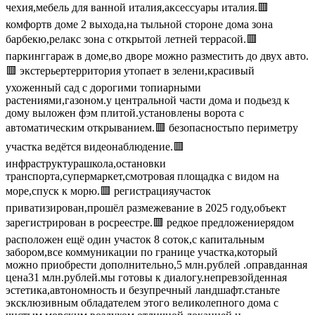
чехия,мебель для ванной италия,аксессуары италия.🟥
комфортв доме 2 выхода,на тыльной стороне дома зона
барбекю,релакс зона с открытой летней террасой.🟥
паркинггараж в доме,во дворе можно разместить до двух авто.
🟥 экстерьертерритория утопает в зелени,красивый
ухоженный сад с дорогими топиарными
растениями,газоном.у центральной части дома и подьезд к
дому выложен фэм плитой.установлены ворота с
автоматическим открыванием.🟥 безопасностьпо периметру
участка ведётся видеонаблюдение.🟥
инфраструктурашкола,остановки
транспорта,супермаркет,смотровая площадка с видом на
море,спуск к морю.🟥 регистрацияучасток
приватизирован,прошёл размежевание в 2025 году,объект
зарегистрирован в росреестре.🟥 редкое предложениерядом
расположен ещё один участок 8 соток,с капитальным
забором,все коммуникации по границе участка,который
можно приобрести дополнительно,5 млн.рублей .оправданная
цена31 млн.рублей.мы готовы к диалогу.непревзойденная
эстетика,автономность и безупречный ландшафт.станьте
эксклюзивным обладателем этого великолепного дома с