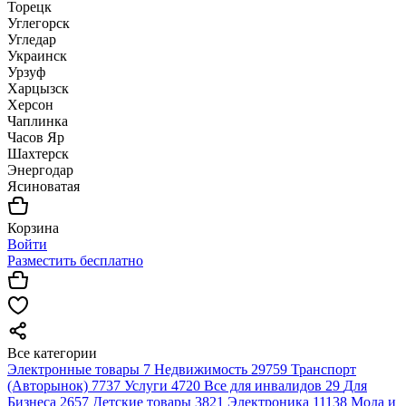
Торецк
Углегорск
Угледар
Украинск
Урзуф
Харцызск
Херсон
Чаплинка
Часов Яр
Шахтерск
Энергодар
Ясиноватая
Корзина
Войти
Разместить бесплатно
Все категории
Электронные товары
7
Недвижимость
29759
Транспорт
(Авторынок)
7737
Услуги
4720
Все для инвалидов
29
Для
Бизнеса
2657
Детские товары
3821
Электроника
11138
Мода и