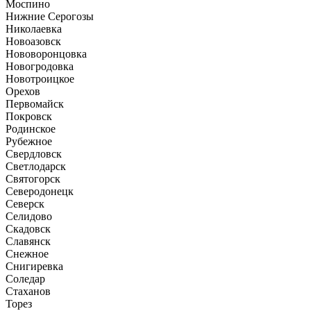
Моспино
Нижние Серогозы
Николаевка
Новоазовск
Нововоронцовка
Новогродовка
Новотроицкое
Орехов
Первомайск
Покровск
Родинское
Рубежное
Свердловск
Светлодарск
Святогорск
Северодонецк
Северск
Селидово
Скадовск
Славянск
Снежное
Снигиревка
Соледар
Стаханов
Торез