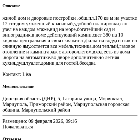
Описание
жилой дом и дворовые постройки ,общ.пл.170 кв м на участке
12 сот.дом ухоженный красивый,удобной планировки,сан
узел на каждом этаже,вид на море,богатейший сад и
виноградник.в доме действующий камин,свет 380 на 10
кв,вода центральная и своя скважина ,фильт на воду,септик на
сливную яму.остается вся мебель,техника.дом теплый,газовое
отопление и камин.гараж с автороллетом,вход есть из дома
.ворота на автоматике.во дворе дополнительно летняя
кухня,душ,туалет,домик для гостей,беседка
Контакт: Lisa
Местоположение
Донецкая область (ДНР), 5, Гагарина улица, Морвокзал,
Мариуполь, Приморский район, Мариупольская городская
община, Мариупольский район
Размещено: 09 февраля 2026, 09:16
Пожаловаться
Отзывы