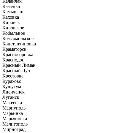
Каланчак
Каменка
Камышаны
Каховка
Кировск
Кировское
Кобыльное
Комсомольское
Константиновка
Краматорск
Красногоровка
Краснодон
Красный Лиман
Красный Луч
Крестовка
Курахово
Кушугум
Лисичанск
Луганск
Макеевка
Мариуполь
Марьинка
Марьяновка
Мелитополь
Мирноград