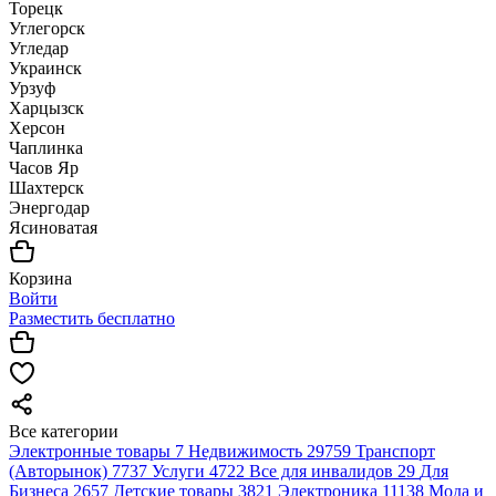
Торецк
Углегорск
Угледар
Украинск
Урзуф
Харцызск
Херсон
Чаплинка
Часов Яр
Шахтерск
Энергодар
Ясиноватая
Корзина
Войти
Разместить бесплатно
Все категории
Электронные товары
7
Недвижимость
29759
Транспорт
(Авторынок)
7737
Услуги
4722
Все для инвалидов
29
Для
Бизнеса
2657
Детские товары
3821
Электроника
11138
Мода и