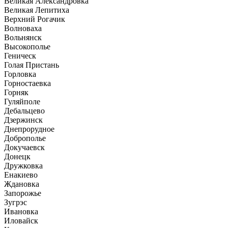
Великая Александровка
Великая Лепитиха
Верхний Рогачик
Волноваха
Вольнянск
Высокополье
Геническ
Голая Пристань
Горловка
Горностаевка
Горняк
Гуляйполе
Дебальцево
Дзержинск
Днепрорудное
Доброполье
Докучаевск
Донецк
Дружковка
Енакиево
Ждановка
Запорожье
Зугрэс
Ивановка
Иловайск