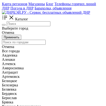
Карта регионов
Магазины
Блог
Телефоны горячих линий
ДНР
Погода в ДНР
Барахолка, объявления
Каталог
Выберите город
Отмена
Применить
Отмена
Все города
Авдеевка
Алешки
Алчевск
Амвросиевка
Антрацит
Артемовск
Белицкое
Белозерка
Беляевка
Бердянск
Берислав
Брянка