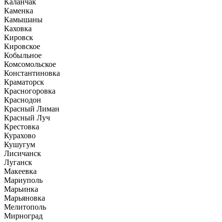
Каланчак
Каменка
Камышаны
Каховка
Кировск
Кировское
Кобыльное
Комсомольское
Константиновка
Краматорск
Красногоровка
Краснодон
Красный Лиман
Красный Луч
Крестовка
Курахово
Кушугум
Лисичанск
Луганск
Макеевка
Мариуполь
Марьинка
Марьяновка
Мелитополь
Мирноград