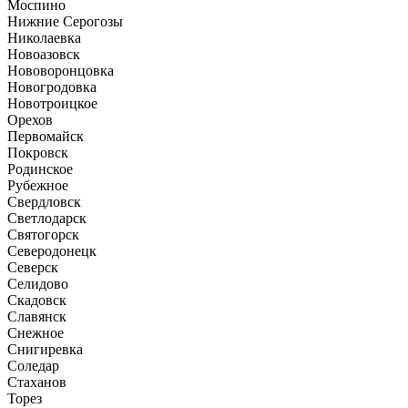
Моспино
Нижние Серогозы
Николаевка
Новоазовск
Нововоронцовка
Новогродовка
Новотроицкое
Орехов
Первомайск
Покровск
Родинское
Рубежное
Свердловск
Светлодарск
Святогорск
Северодонецк
Северск
Селидово
Скадовск
Славянск
Снежное
Снигиревка
Соледар
Стаханов
Торез