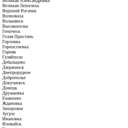
Великая Александровка
Великая Лепитиха
Верхний Рогачик
Волноваха
Вольнянск
Высокополье
Геническ
Голая Пристань
Горловка
Горностаевка
Горняк
Гуляйполе
Дебальцево
Дзержинск
Днепрорудное
Доброполье
Докучаевск
Донецк
Дружковка
Енакиево
Ждановка
Запорожье
Зугрэс
Ивановка
Иловайск