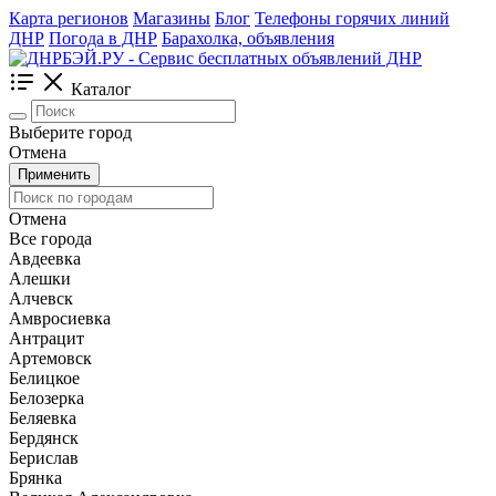
Карта регионов
Магазины
Блог
Телефоны горячих линий
ДНР
Погода в ДНР
Барахолка, объявления
Каталог
Выберите город
Отмена
Применить
Отмена
Все города
Авдеевка
Алешки
Алчевск
Амвросиевка
Антрацит
Артемовск
Белицкое
Белозерка
Беляевка
Бердянск
Берислав
Брянка