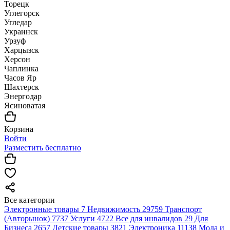
Торецк
Углегорск
Угледар
Украинск
Урзуф
Харцызск
Херсон
Чаплинка
Часов Яр
Шахтерск
Энергодар
Ясиноватая
Корзина
Войти
Разместить бесплатно
Все категории
Электронные товары
7
Недвижимость
29759
Транспорт
(Авторынок)
7737
Услуги
4722
Все для инвалидов
29
Для
Бизнеса
2657
Детские товары
3821
Электроника
11138
Мода и