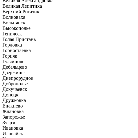
Великая Александровка
Великая Лепитиха
Верхний Рогачик
Волноваха
Вольнянск
Высокополье
Геническ
Голая Пристань
Горловка
Горностаевка
Горняк
Гуляйполе
Дебальцево
Дзержинск
Днепрорудное
Доброполье
Докучаевск
Донецк
Дружковка
Енакиево
Ждановка
Запорожье
Зугрэс
Ивановка
Иловайск