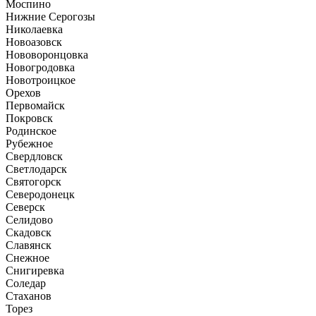
Моспино
Нижние Серогозы
Николаевка
Новоазовск
Нововоронцовка
Новогродовка
Новотроицкое
Орехов
Первомайск
Покровск
Родинское
Рубежное
Свердловск
Светлодарск
Святогорск
Северодонецк
Северск
Селидово
Скадовск
Славянск
Снежное
Снигиревка
Соледар
Стаханов
Торез