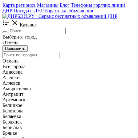
Карта регионов
Магазины
Блог
Телефоны горячих линий
ДНР
Погода в ДНР
Барахолка, объявления
Каталог
Выберите город
Отмена
Применить
Отмена
Все города
Авдеевка
Алешки
Алчевск
Амвросиевка
Антрацит
Артемовск
Белицкое
Белозерка
Беляевка
Бердянск
Берислав
Брянка