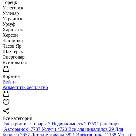
Торецк
Углегорск
Угледар
Украинск
Урзуф
Харцызск
Херсон
Чаплинка
Часов Яр
Шахтерск
Энергодар
Ясиноватая
Корзина
Войти
Разместить бесплатно
Все категории
Электронные товары
7
Недвижимость
29759
Транспорт
(Авторынок)
7737
Услуги
4720
Все для инвалидов
29
Для
Бизнеса
2657
Детские товары
3821
Электроника
11138
Мода и