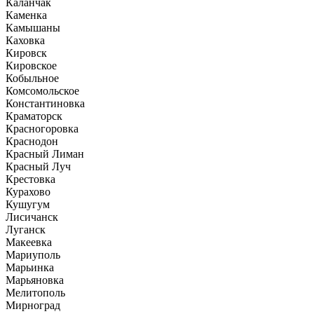
Каланчак
Каменка
Камышаны
Каховка
Кировск
Кировское
Кобыльное
Комсомольское
Константиновка
Краматорск
Красногоровка
Краснодон
Красный Лиман
Красный Луч
Крестовка
Курахово
Кушугум
Лисичанск
Луганск
Макеевка
Мариуполь
Марьинка
Марьяновка
Мелитополь
Мирноград