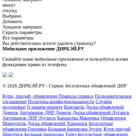
минут
секунд
Выбрано
Добавить
Аукцион завершен
Скрыть параметры
Все параметры
Вы действительно хотите удалить страницу?
Мобильное приложение ДНРБЭЙ.РУ
Скачайте наше мобильное приложение и пользуйтесь всеми
функциями прямо из телефона
© 2026 ДНРБЭЙ.РУ - Сервис бесплатных объявлений ДНР
Купи, продай, объявления
Правила сервиса
Пользовательское
соглашение
Политика конфиденциальности
Служба
поддержки
О нашем проекте
Контакты
Доска объявлений
Донецк
Авторынок ДНР Донецк
Доска объявлений Луганск
Авторынок ЛНР Луганск
Барахолка Макеевка
Объявления
Мариуполь
Доска объявлений Харцызск
Бесплатные
объявления Горловка
Большая барахолка Зугрэс
Купи продай
Шахтерск
Большая барахолка Торез
Бесплатные объявления