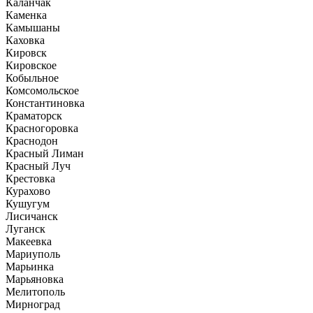
Каланчак
Каменка
Камышаны
Каховка
Кировск
Кировское
Кобыльное
Комсомольское
Константиновка
Краматорск
Красногоровка
Краснодон
Красный Лиман
Красный Луч
Крестовка
Курахово
Кушугум
Лисичанск
Луганск
Макеевка
Мариуполь
Марьинка
Марьяновка
Мелитополь
Мирноград