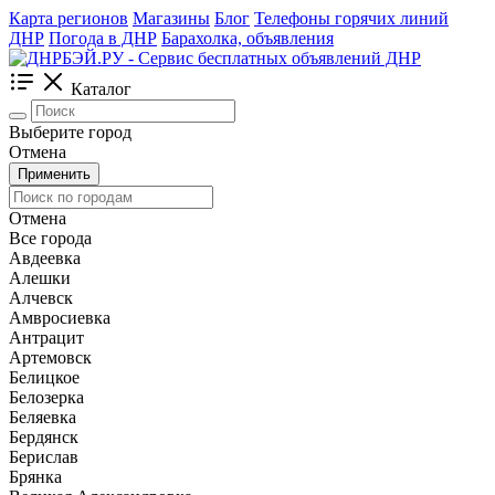
Карта регионов
Магазины
Блог
Телефоны горячих линий
ДНР
Погода в ДНР
Барахолка, объявления
Каталог
Выберите город
Отмена
Применить
Отмена
Все города
Авдеевка
Алешки
Алчевск
Амвросиевка
Антрацит
Артемовск
Белицкое
Белозерка
Беляевка
Бердянск
Берислав
Брянка