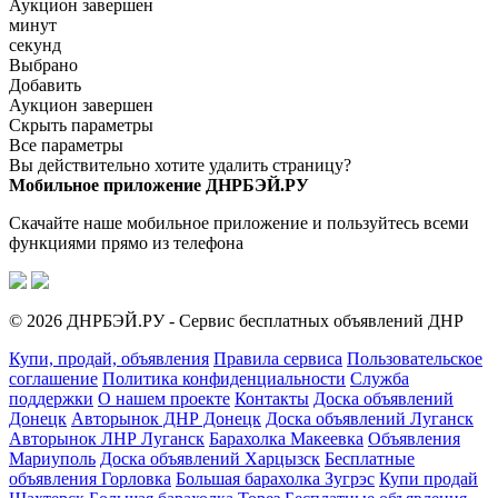
Аукцион завершен
минут
секунд
Выбрано
Добавить
Аукцион завершен
Скрыть параметры
Все параметры
Вы действительно хотите удалить страницу?
Мобильное приложение ДНРБЭЙ.РУ
Скачайте наше мобильное приложение и пользуйтесь всеми
функциями прямо из телефона
© 2026 ДНРБЭЙ.РУ - Сервис бесплатных объявлений ДНР
Купи, продай, объявления
Правила сервиса
Пользовательское
соглашение
Политика конфиденциальности
Служба
поддержки
О нашем проекте
Контакты
Доска объявлений
Донецк
Авторынок ДНР Донецк
Доска объявлений Луганск
Авторынок ЛНР Луганск
Барахолка Макеевка
Объявления
Мариуполь
Доска объявлений Харцызск
Бесплатные
объявления Горловка
Большая барахолка Зугрэс
Купи продай