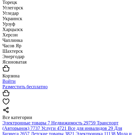
Торецк
Углегорск
Угледар
Украинск
Урзуф
Харцызск
Херсон
Чаплинка
Часов Яр
Шахтерск
Энергодар
Ясиноватая
Корзина
Войти
Разместить бесплатно
Все категории
Электронные товары
7
Недвижимость
29759
Транспорт
(Авторынок)
7737
Услуги
4721
Все для инвалидов
29
Для
Бизнеса
2657
Детские товары
3821
Электроника
11138
Мода и