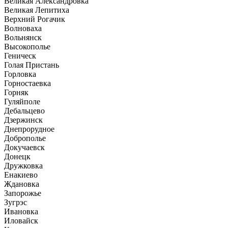
Великая Александровка
Великая Лепитиха
Верхний Рогачик
Волноваха
Вольнянск
Высокополье
Геническ
Голая Пристань
Горловка
Горностаевка
Горняк
Гуляйполе
Дебальцево
Дзержинск
Днепрорудное
Доброполье
Докучаевск
Донецк
Дружковка
Енакиево
Ждановка
Запорожье
Зугрэс
Ивановка
Иловайск