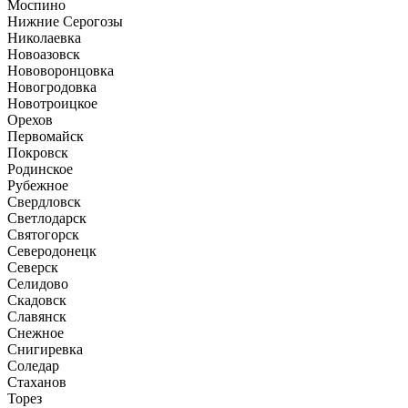
Моспино
Нижние Серогозы
Николаевка
Новоазовск
Нововоронцовка
Новогродовка
Новотроицкое
Орехов
Первомайск
Покровск
Родинское
Рубежное
Свердловск
Светлодарск
Святогорск
Северодонецк
Северск
Селидово
Скадовск
Славянск
Снежное
Снигиревка
Соледар
Стаханов
Торез