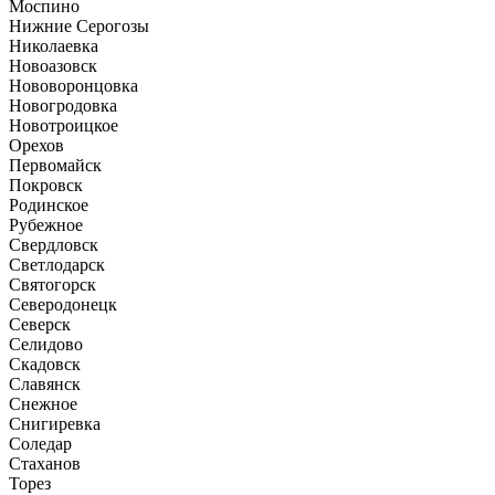
Моспино
Нижние Серогозы
Николаевка
Новоазовск
Нововоронцовка
Новогродовка
Новотроицкое
Орехов
Первомайск
Покровск
Родинское
Рубежное
Свердловск
Светлодарск
Святогорск
Северодонецк
Северск
Селидово
Скадовск
Славянск
Снежное
Снигиревка
Соледар
Стаханов
Торез