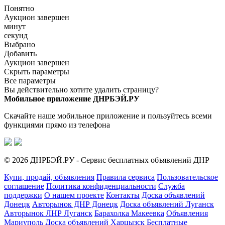
Понятно
Аукцион завершен
минут
секунд
Выбрано
Добавить
Аукцион завершен
Скрыть параметры
Все параметры
Вы действительно хотите удалить страницу?
Мобильное приложение ДНРБЭЙ.РУ
Скачайте наше мобильное приложение и пользуйтесь всеми
функциями прямо из телефона
© 2026 ДНРБЭЙ.РУ - Сервис бесплатных объявлений ДНР
Купи, продай, объявления
Правила сервиса
Пользовательское
соглашение
Политика конфиденциальности
Служба
поддержки
О нашем проекте
Контакты
Доска объявлений
Донецк
Авторынок ДНР Донецк
Доска объявлений Луганск
Авторынок ЛНР Луганск
Барахолка Макеевка
Объявления
Мариуполь
Доска объявлений Харцызск
Бесплатные