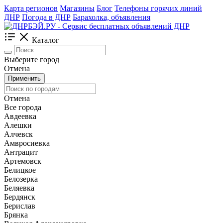
Карта регионов
Магазины
Блог
Телефоны горячих линий
ДНР
Погода в ДНР
Барахолка, объявления
Каталог
Выберите город
Отмена
Применить
Отмена
Все города
Авдеевка
Алешки
Алчевск
Амвросиевка
Антрацит
Артемовск
Белицкое
Белозерка
Беляевка
Бердянск
Берислав
Брянка