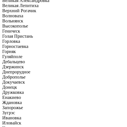
Великая Александровка
Великая Лепитиха
Верхний Рогачик
Волноваха
Вольнянск
Высокополье
Геническ
Голая Пристань
Горловка
Горностаевка
Горняк
Гуляйполе
Дебальцево
Дзержинск
Днепрорудное
Доброполье
Докучаевск
Донецк
Дружковка
Енакиево
Ждановка
Запорожье
Зугрэс
Ивановка
Иловайск