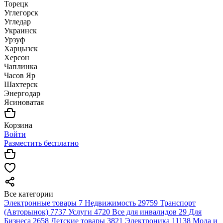
Торецк
Углегорск
Угледар
Украинск
Урзуф
Харцызск
Херсон
Чаплинка
Часов Яр
Шахтерск
Энергодар
Ясиноватая
Корзина
Войти
Разместить бесплатно
Все категории
Электронные товары
7
Недвижимость
29759
Транспорт
(Авторынок)
7737
Услуги
4720
Все для инвалидов
29
Для
Бизнеса
2658
Детские товары
3821
Электроника
11138
Мода и