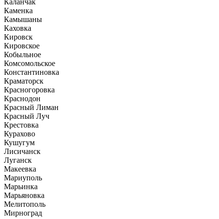
Каланчак
Каменка
Камышаны
Каховка
Кировск
Кировское
Кобыльное
Комсомольское
Константиновка
Краматорск
Красногоровка
Краснодон
Красный Лиман
Красный Луч
Крестовка
Курахово
Кушугум
Лисичанск
Луганск
Макеевка
Мариуполь
Марьинка
Марьяновка
Мелитополь
Мирноград