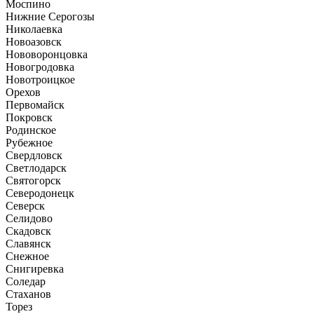
Моспино
Нижние Серогозы
Николаевка
Новоазовск
Нововоронцовка
Новогродовка
Новотроицкое
Орехов
Первомайск
Покровск
Родинское
Рубежное
Свердловск
Светлодарск
Святогорск
Северодонецк
Северск
Селидово
Скадовск
Славянск
Снежное
Снигиревка
Соледар
Стаханов
Торез