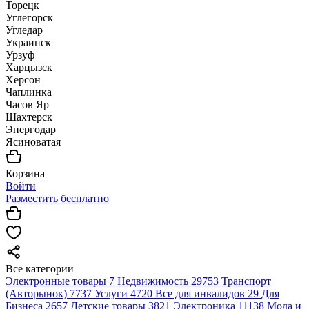
Торецк
Углегорск
Угледар
Украинск
Урзуф
Харцызск
Херсон
Чаплинка
Часов Яр
Шахтерск
Энергодар
Ясиноватая
Корзина
Войти
Разместить бесплатно
Все категории
Электронные товары
7
Недвижимость
29753
Транспорт
(Авторынок)
7737
Услуги
4720
Все для инвалидов
29
Для
Бизнеса
2657
Детские товары
3821
Электроника
11138
Мода и