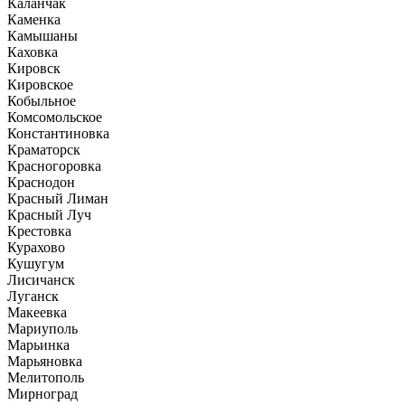
Каланчак
Каменка
Камышаны
Каховка
Кировск
Кировское
Кобыльное
Комсомольское
Константиновка
Краматорск
Красногоровка
Краснодон
Красный Лиман
Красный Луч
Крестовка
Курахово
Кушугум
Лисичанск
Луганск
Макеевка
Мариуполь
Марьинка
Марьяновка
Мелитополь
Мирноград