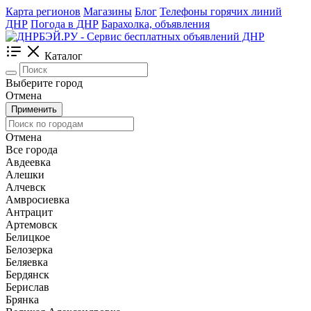
Карта регионов
Магазины
Блог
Телефоны горячих линий
ДНР
Погода в ДНР
Барахолка, объявления
Каталог
Выберите город
Отмена
Применить
Отмена
Все города
Авдеевка
Алешки
Алчевск
Амвросиевка
Антрацит
Артемовск
Белицкое
Белозерка
Беляевка
Бердянск
Берислав
Брянка