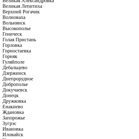
Великая Александровка
Великая Лепитиха
Верхний Рогачик
Волноваха
Вольнянск
Высокополье
Геническ
Голая Пристань
Горловка
Горностаевка
Горняк
Гуляйполе
Дебальцево
Дзержинск
Днепрорудное
Доброполье
Докучаевск
Донецк
Дружковка
Енакиево
Ждановка
Запорожье
Зугрэс
Ивановка
Иловайск